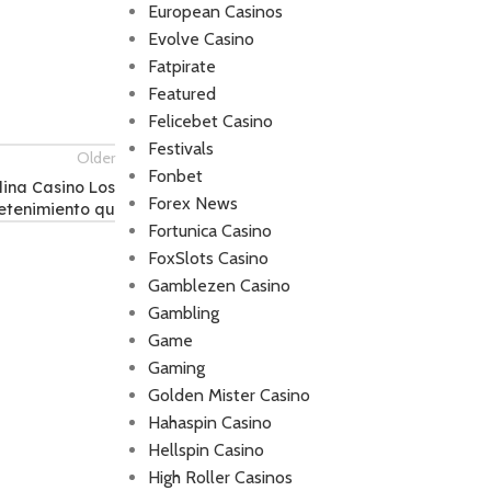
European Casinos
Evolve Casino
Fatpirate
Featured
Felicebet Casino
Festivals
Older
Fonbet
lina Casino Los
Forex News
etenimiento qu
Fortunica Casino
FoxSlots Casino
Gamblezen Casino
Gambling
Game
Gaming
Golden Mister Casino
Hahaspin Casino
Hellspin Casino
High Roller Casinos