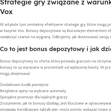
Strategie gry związane z waru
Vox
W artykule tym omówimy efektywne strategie gry, które mog
w kasynie Vox. Bonusy depozytowe są kluczowym elementem ofer
zwiększyć szanse na wygraną. Odkryjemy, jak dostosować swoją st
Co to jest bonus depozytowy i jak dzi
Bonus depozytowy to oferta, która pozwala graczom na otrzyma
bonusy te są wyrażane w procentach od wpłaconej kwoty. W przy
mogą obejmować:
Dodatkowe środki pieniężne
Bezpłatne spiny na wybrane automaty
Specjalne promocje dla lojalnych graczy
Zrozumienie, jak te bonusy działają, jest kluczowe w opracowywani
omawiają trendingowe taktyki gier, może pomóc wskazać nowe 