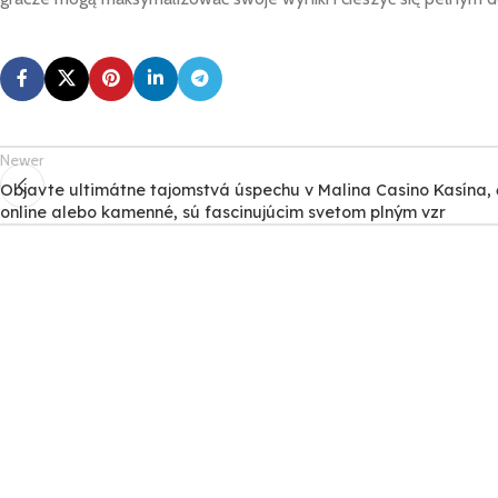
Newer
Objavte ultimátne tajomstvá úspechu v Malina Casino Kasína, 
online alebo kamenné, sú fascinujúcim svetom plným vzr