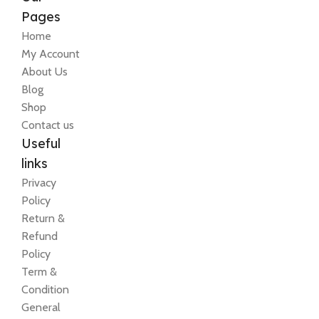
Pages
Home
My Account
About Us
Blog
Shop
Contact us
Useful
links
Privacy
Policy
Return &
Refund
Policy
Term &
Condition
General