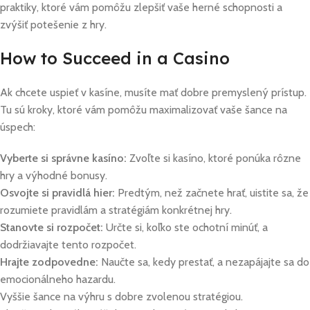
praktiky, ktoré vám pomôžu zlepšiť vaše herné schopnosti a
zvýšiť potešenie z hry.
How to Succeed in a Casino
Ak chcete uspieť v kasíne, musíte mať dobre premyslený prístup.
Tu sú kroky, ktoré vám pomôžu maximalizovať vaše šance na
úspech:
Vyberte si správne kasíno:
Zvoľte si kasíno, ktoré ponúka rôzne
hry a výhodné bonusy.
Osvojte si pravidlá hier:
Predtým, než začnete hrať, uistite sa, že
rozumiete pravidlám a stratégiám konkrétnej hry.
Stanovte si rozpočet:
Určte si, koľko ste ochotní minúť, a
dodržiavajte tento rozpočet.
Hrajte zodpovedne:
Naučte sa, kedy prestať, a nezapájajte sa do
emocionálneho hazardu.
Vyššie šance na výhru s dobre zvolenou stratégiou.