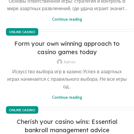
Основы ответственной игры: стратегия и контроль В
мире азартных развлечений, где удача играет значит...
Continue reading
ONLINE CASINO
Form your own winning approach to
casino games today
Admin
Искусство выбора игр в казино Успех в азартных
играх начинается с правильного выбора. Не все игры
од...
Continue reading
ONLINE CASINO
Cherish your casino wins: Essential
bankroll management advice