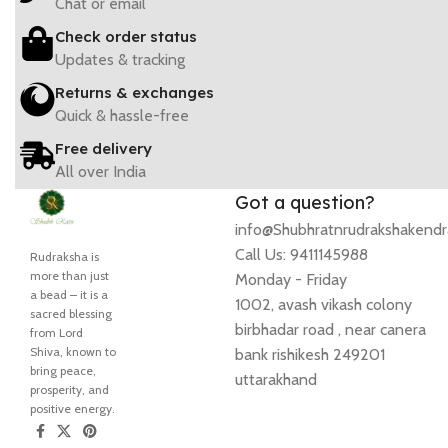
Chat or email
Check order status
Updates & tracking
Returns & exchanges
Quick & hassle-free
Free delivery
All over India
Got a question?
info@Shubhratnrudrakshakend
Call Us: 9411145988
Rudraksha is
more than just
Monday - Friday
a bead – it is a
1002, avash vikash colony
sacred blessing
birbhadar road , near canera
from Lord
Shiva, known to
bank rishikesh 249201
bring peace,
uttarakhand
prosperity, and
positive energy.