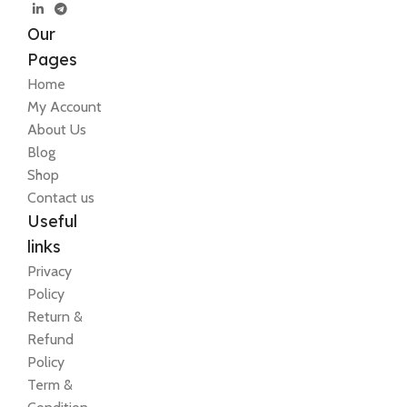
Our
Pages
Home
My Account
About Us
Blog
Shop
Contact us
Useful
links
Privacy
Policy
Return &
Refund
Policy
Term &