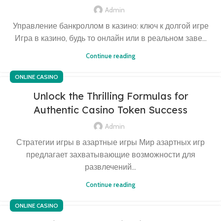
Admin
Управление банкроллом в казино: ключ к долгой игре
Игра в казино, будь то онлайн или в реальном заве...
Continue reading
ONLINE CASINO
Unlock the Thrilling Formulas for
Authentic Casino Token Success
Admin
Стратегии игры в азартные игры Мир азартных игр
предлагает захватывающие возможности для
развлечений...
Continue reading
ONLINE CASINO