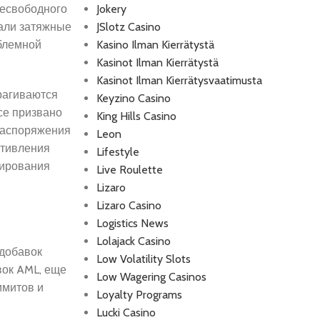
несвободного
Jokery
 али затяжные
JSlotz Casino
блемной
Kasino Ilman Kierrätystä
Kasinot Ilman Kierrätystä
Kasinot Ilman Kierrätysvaatimusta
рагиваются
Keyzino Casino
се призвано
King Hills Casino
 распоряжения
Leon
отивления
Lifestyle
нирования
Live Roulette
Lizaro
Lizaro Casino
Logistics News
Lolajack Casino
вдобавок
Low Volatility Slots
ок AML, еще
Low Wagering Casinos
имитов и
Loyalty Programs
Lucki Casino