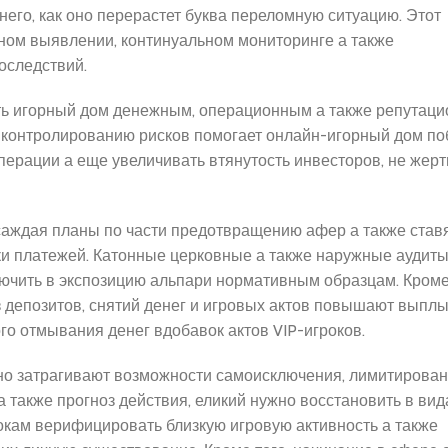
его, как оно перерастет буква переломную ситуацию. Этот
ном выявлении, континуальном мониторинге а также
оследствий.
ть игорный дом денежным, операционным а также репутац
е контролированию рисков помогает онлайн-игорный дом п
ерации а еще увеличивать втянутость инвесторов, не жерт
аждая планы по части предотвращению афер а также став
и платежей. Катонные церковные а также наружные аудиты
ючить в экспозицию альпари нормативным образцам. Кроме 
 депозитов, снятий денег и игровых актов повышают выпл
го отмывания денег вдобавок актов VIP-игроков.
но затрагивают возможности самоисключения, лимитирова
 также прогноз действия, еликий нужно восстановить в вид
окам верифицировать близкую игровую активность а также