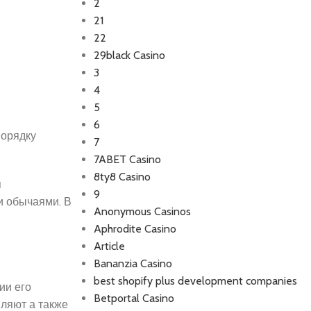
2
21
22
29black Casino
3
4
5
6
порядку
7
7ABET Casino
8ty8 Casino
я
9
и обычаями.
В
Anonymous Casinos
Aphrodite Casino
Article
Bananzia Casino
best shopify plus development companies
ии его
Betportal Casino
ляют а также