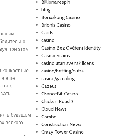
Billionairespin
blog
Bonuskong Casino
Brionis Casino
Cards
ионным
casino
обедительно
Casino Bez Ověření Identity
вуя при этом
Casino Scams
casino utan svensk licens
я конкретные
casino/betting/nutra
 а еще
casino/gambling
того,
Cazeus
ывать
ChanceBit Casino
Chicken Road 2
Cloud News
ния в будущем
Combo
ах всякого
Construction News
Crazy Tower Сasino