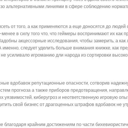
 изо альтернативными линиями в сфере соблюдению норма
ть от того, а как применяются а еще доносятся до людей 
-менее в силу того что, что геймеры воспринимают их как п
адобны акцессорные исследования, чтобы замерить, а как 
 А именно, следует уделить больше внимания книжке, как пр
не усиливало игроманию дли народа из сортировки высоког
жные вдобавок репутационные опасности, сотворив надеж
систем прогноза а также приборов предотвращения, направ
 уязвимостей, киберугроз и неответственную игровую опы
итить свой бизнес от драгоценных штрафов вдобавок не ут
ие благодаря крайним достижениям по части бихевиористич