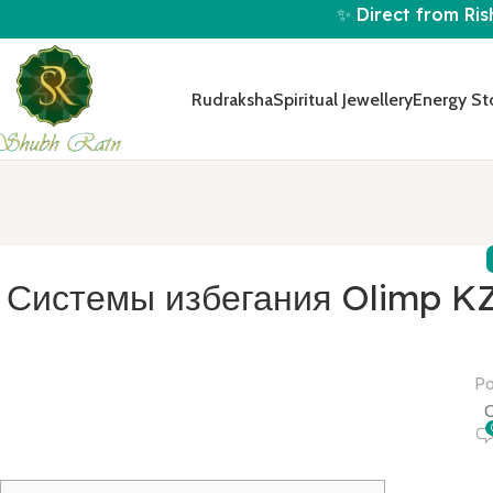
✨ Direct from Ris
Rudraksha
Spiritual Jewellery
Energy St
Системы избегания Olimp KZ
Po
O