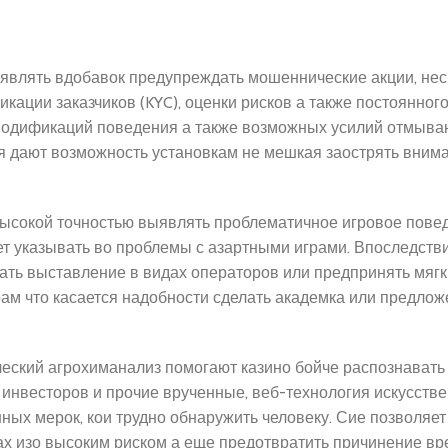
являть вдобавок предупреждать мошеннические акции, не
кации заказчиков (KYC), оценки рисков а также постоянног
модификаций поведения а также возможных усилий отмыван
дают возможность установкам не мешкая заострять внима
ысокой точностью выявлять проблематичное игровое поведе
ет указывать во проблемы с азартными играми. Впоследств
ть выставление в видах операторов или предпринять мяг
ам что касается надобности сделать академка или предло
ческий агрохиманализ помогают казино бойче распознавать
 инвесторов и прочие врученные, веб-технология искусств
ых мерок, кои трудно обнаружить человеку. Сие позволяет
ах изо высоким риском а еще предотвратить причинение вре