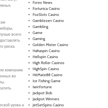
Forex News
тивных
Fortunica Casino
FoxSlots Casino
Gamblezen Casino
сии
Gambling
риборы,
Game
лучше всего
Gaming
едоставлять
Golden Mister Casino
о риска.
Hahaspin Casino
Hellspin Casino
High Roller Casinos
HighSpin Casino
ную компанию
HitMate88 Casino
ленных во
Ice Fishing Game
ты.
Iwinfortune
ратить
Jackpot Bob
Jackpot Winners
еской урока а
JetSetSpins Casino