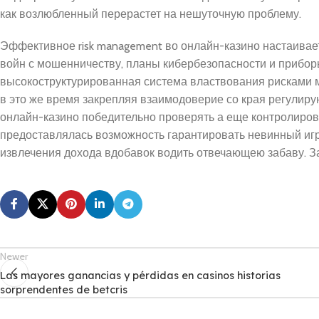
как возлюбленный перерастет на нешуточную проблему.
Эффективное risk management во онлайн-казино настаива
войн с мошенничеству, планы кибербезопасности и прибо
высокоструктурированная система властвования рисками 
в это же время закрепляя взаимодоверие со края регулирующ
онлайн-казино победительно проверять а еще контролиров
предоставлялась возможность гарантировать невинный иг
извлечения дохода вдобавок водить отвечающею забаву. З
Newer
Las mayores ganancias y pérdidas en casinos historias
sorprendentes de betcris