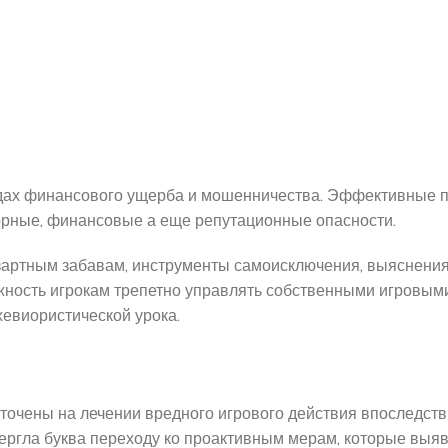
идах финансового ущерба и мошенничества. Эффективные 
орные, финансовые а еще репутационные опасности.
азартным забавам, инструменты самоисключения, выяснени
жность игрокам трепетно управлять собственными игровым
хевиористической урока.
точены на лечении вредного игрового действия впоследств
ргла буква переходу ко проактивным мерам, которые выяв