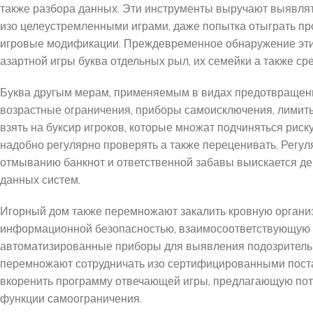
также разбора данных. Эти инструменты выручают выявлят
изо целеустремленными играми, даже попытка отыграть п
игровые модификации. Преждевременное обнаружение этих
азартной игры буква отдельных рыл, их семейки а также сре
Буква другым мерам, применяемым в видах предотвращени
возрастные ограничения, приборы самоисключения, лимиты 
взять на буксир игроков, которые множат подчиняться ри
надобно регулярно проверять а также переценивать. Регу
отмыванию банкнот и ответственной забавы выискается 
данных систем.
Игорный дом также перемножают закалить кровную организ
информационной безопасностью, взаимосоответствующую с
автоматизированные приборы для выявления подозрительн
перемножают сотрудничать изо сертифицированными пост
вкоренить программу отвечающей игры, предлагающую пот
функции самоограничения.