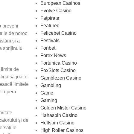
European Casinos
Evolve Casino
Fatpirate
Featured
a preveni
Felicebet Casino
urile de noroc
Festivals
tării și a
Fonbet
 sprijinului
Forex News
Fortunica Casino
 limite de
FoxSlots Casino
bligă să joace
Gamblezen Casino
ească limitele
Gambling
recupera
Game
Gaming
Golden Mister Casino
oritate
Hahaspin Casino
atorului și de
Hellspin Casino
ersațiile
High Roller Casinos