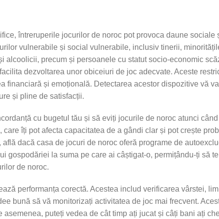
ice, întreruperile jocurilor de noroc pot provoca daune sociale 
or vulnerabile și social vulnerabile, inclusiv tinerii, minorități
și alcoolicii, precum și persoanele cu statut socio-economic scăzu
acilita dezvoltarea unor obiceiuri de joc adecvate. Aceste restric
ea financiară și emoțională. Detectarea acestor dispozitive vă va
ure și pline de satisfacții.
ncordanță cu bugetul tău și să eviți jocurile de noroc atunci când
 care îți pot afecta capacitatea de a gândi clar și pot crește prob
, află dacă casa de jocuri de noroc oferă programe de autoexcl
lui gospodăriei la suma pe care ai câștigat-o, permițându-ți să t
urilor de noroc.
tează performanța corectă. Acestea includ verificarea vârstei, lim
e bună să vă monitorizați activitatea de joc mai frecvent. Acest
De asemenea, puteți vedea de cât timp ați jucat și câți bani ați chel