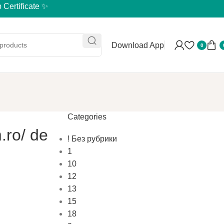
 Certificate ✨
Download App
0
Categories
m.ro/ de
! Без рубрики
1
10
12
13
15
18