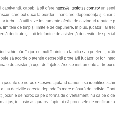
și captivantă, capabilă să ofere
https://eliteslotss.com.ro/
un sent
riscuri care pot duce la pierderi financiare, dependență și chiar
ii ar trebui să utilizeze instrumente oferite de cazinouri reputate 
mitele de timp și limitele de depunere. În plus, jucătorii ar tre
ență dedicate și linii telefonice de asistență deservite de special
d schimbări în joc cu mult înainte ca familia sau prietenii jucăto
uie să acorde o atenție deosebită protejării jucătorilor lor, inte
anale de asistență ușor de înțeles. Aceste instrumente ar trebui s
a jocurile de noroc excesive, ajutând oamenii să identifice schi
 lua deciziile corecte depinde în mare măsură de individ. Contr
erați jocurile de noroc ca pe o formă de divertisment, nu ca pe o 
mai jos, inclusiv asigurarea faptului că procesele de verificare a