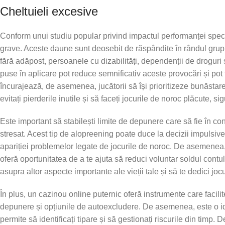
Cheltuieli excesive
Conform unui studiu popular privind impactul performanței specif
grave. Aceste daune sunt deosebit de răspândite în rândul grupuril
fără adăpost, persoanele cu dizabilități, dependenții de droguri 
puse în aplicare pot reduce semnificativ aceste provocări și pot f
încurajează, de asemenea, jucătorii să își prioritizeze bunăstar
evitați pierderile inutile și să faceți jocurile de noroc plăcute, sig
Este important să stabilești limite de depunere care să fie în co
stresat. Acest tip de alopreening poate duce la decizii impulsive,
apariției problemelor legate de jocurile de noroc. De asemenea
oferă oportunitatea de a te ajuta să reduci voluntar soldul contu
asupra altor aspecte importante ale vieții tale și să te dedici joc
În plus, un cazinou online puternic oferă instrumente care facili
depunere și opțiunile de autoexcludere. De asemenea, este o ide
permite să identificați tipare și să gestionați riscurile din timp. 