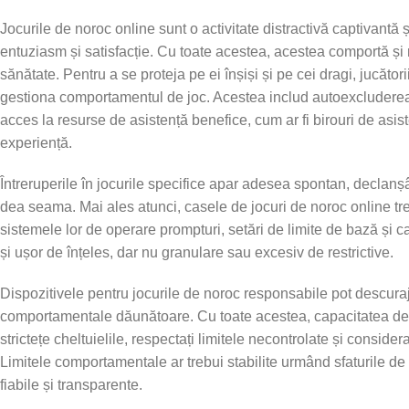
Jocurile de noroc online sunt o activitate distractivă captivantă 
entuziasm și satisfacție. Cu toate acestea, acestea comportă și 
sănătate. Pentru a se proteja pe ei înșiși și pe cei dragi, jucător
gestiona comportamentul de joc. Acestea includ autoexcluderea, li
acces la resurse de asistență benefice, cum ar fi birouri de asist
experiență.
Întreruperile în jocurile specifice apar adesea spontan, declanșân
dea seama. Mai ales atunci, casele de jocuri de noroc online treb
sistemele lor de operare prompturi, setări de limite de bază și c
și ușor de înțeles, dar nu granulare sau excesiv de restrictive.
Dispozitivele pentru jocurile de noroc responsabile pot descuraj
comportamentale dăunătoare. Cu toate acestea, capacitatea de a
strictețe cheltuielile, respectați limitele necontrolate și consid
Limitele comportamentale ar trebui stabilite urmând sfaturile de 
fiabile și transparente.