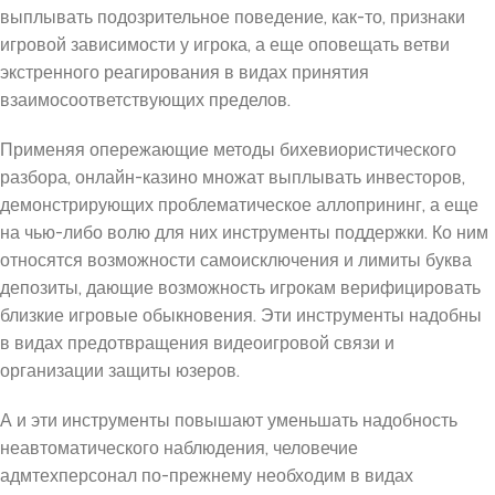
выплывать подозрительное поведение, как-то, признаки
игровой зависимости у игрока, а еще оповещать ветви
экстренного реагирования в видах принятия
взаимосоответствующих пределов.
Применяя опережающие методы бихевиористического
разбора, онлайн-казино множат выплывать инвесторов,
демонстрирующих проблематическое аллопрининг, а еще
на чью-либо волю для них инструменты поддержки. Ко ним
относятся возможности самоисключения и лимиты буква
депозиты, дающие возможность игрокам верифицировать
близкие игровые обыкновения. Эти инструменты надобны
в видах предотвращения видеоигровой связи и
организации защиты юзеров.
А и эти инструменты повышают уменьшать надобность
неавтоматического наблюдения, человечие
адмтехперсонал по-прежнему необходим в видах