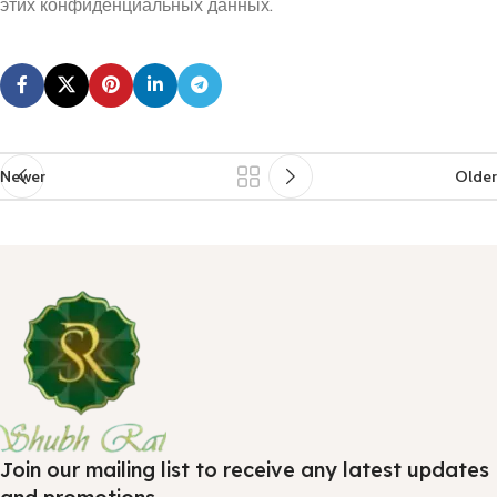
этих конфиденциальных данных.
Newer
Older
Join our mailing list to receive any latest updates