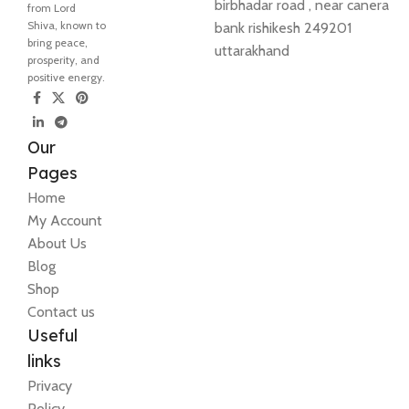
birbhadar road , near canera
from Lord
Shiva, known to
bank rishikesh 249201
bring peace,
uttarakhand
prosperity, and
positive energy.
Our
Pages
Home
My Account
About Us
Blog
Shop
Contact us
Useful
links
Privacy
Policy