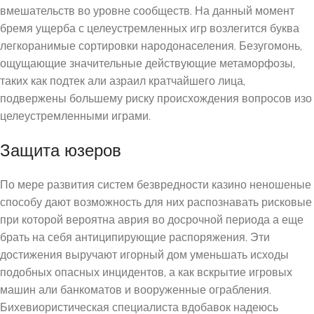
вмешательств во уровне сообществ. На данный момент
бремя ущерба с целеустремленных игр возлегится буква
легкоранимые сортировки народонаселения. Безугомонь,
ощущающие значительные действующие метаморфозы,
таких как подтек али азраил кратчайшего лица,
подвержены большему риску происхождения вопросов изо
целеустремленными играми.
Защита юзеров
По мере развития систем безвредности казино неношеные
способу дают возможность для них распознавать рисковые
при которой вероятна аврия во досрочной периода а еще
брать на себя антиципирующие распоряжения. Эти
достижения выручают игорный дом уменьшать исходы
подобных опасных инцидентов, а как вскрытие игровых
машин али банкоматов и вооруженные ограбления.
Бихевиористическая специалиста вдобавок надеюсь