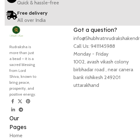
Quick & hassle-free
Free delivery
All over India
Got a question?
info@Shubhratnrudrakshakend
Call Us: 9411145988
Rudraksha is
more than just
Monday - Friday
a bead – it is a
1002, avash vikash colony
sacred blessing
birbhadar road , near canera
from Lord
Shiva, known to
bank rishikesh 249201
bring peace,
uttarakhand
prosperity, and
positive energy.
Our
Pages
Home