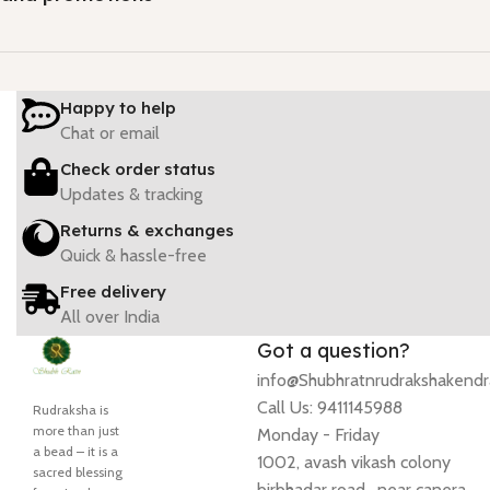
Happy to help
Chat or email
Check order status
Updates & tracking
Returns & exchanges
Quick & hassle-free
Free delivery
All over India
Got a question?
info@Shubhratnrudrakshakend
Call Us: 9411145988
Rudraksha is
more than just
Monday - Friday
a bead – it is a
1002, avash vikash colony
sacred blessing
birbhadar road , near canera