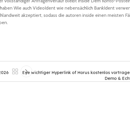
 Der vollständiger Anfragenverlauf bleibt inside Dem Konto-Poste
ff haben Wie auch VideoIdent wie nebensächlich BankIdent verw
landweit akzeptiert, sodass die autoren inside einen meisten F
ben.
2026
Eye wichtiger Hyperlink of Horus kostenlos vortrag
Demo & Echt