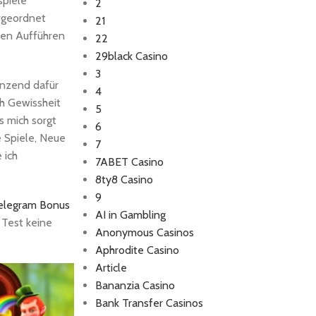
spiele
2
ergeordnet
21
hen Aufführen
22
29black Casino
3
gänzend dafür
4
ch Gewissheit
5
s mich sorgt
6
e Spiele, Neue
7
 ich
7ABET Casino
8ty8 Casino
9
Telegram Bonus
AI in Gambling
Test keine
Anonymous Casinos
Aphrodite Casino
Article
Bananzia Casino
Bank Transfer Casinos