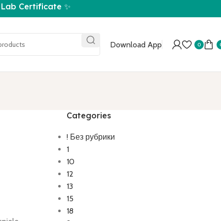
 Lab Certificate ✨
Download App
0
Categories
! Без рубрики
1
10
12
13
15
18