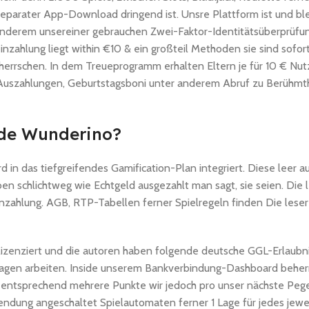
parater App-Download dringend ist. Unsre Plattform ist und bleib
anderem unsereiner gebrauchen Zwei-Faktor-Identitätsüberprüfu
inzahlung liegt within €10 & ein großteil Methoden sie sind sofort
herrschen. In dem Treueprogramm erhalten Eltern je für 10 € Nut
e Auszahlungen, Geburtstagsboni unter anderem Abruf zu Berühmt
ide Wunderino?
 in das tiefgreifendes Gamification-Plan integriert. Diese leer 
 schlichtweg wie Echtgeld ausgezahlt man sagt, sie seien. Die 
zahlung. AGB, RTP-Tabellen ferner Spielregeln finden Die leser 
 lizenziert und die autoren haben folgende deutsche GGL-Erlaubni
flagen arbeiten. Inside unserem Bankverbindung-Dashboard behe
 entsprechend mehrere Punkte wir jedoch pro unser nächste Peg
wendung angeschaltet Spielautomaten ferner 1 Lage für jedes jewe