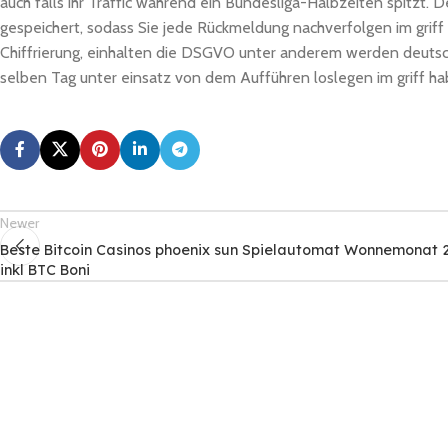
auch falls ihr Traffic während ein Bundesliga-Halbzeiten spitzt.
gespeichert, sodass Sie jede Rückmeldung nachverfolgen im gri
Chiffrierung, einhalten die DSGVO unter anderem werden deutsch
selben Tag unter einsatz von dem Aufführen loslegen im griff ha
Newer
Beste Bitcoin Casinos phoenix sun Spielautomat Wonnemonat 
inkl BTC Boni