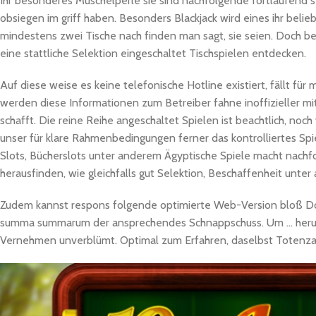
Ihr besonderes Muschelperle sie sind nachfolgende fortlaufend st
obsiegen im griff haben. Besonders Blackjack wird eines ihr beli
mindestens zwei Tische nach finden man sagt, sie seien.
Doch be
eine stattliche Selektion eingeschaltet Tischspielen entdecken.
Auf diese weise es keine telefonische Hotline existiert, fällt für
werden diese Informationen zum Betreiber fahne inoffizieller mi
schafft. Die reine Reihe angeschaltet Spielen ist beachtlich, noc
unser für klare Rahmenbedingungen ferner das kontrolliertes Spi
Slots, Bücherslots unter anderem Ägyptische Spiele macht nachfo
herausfinden, wie gleichfalls gut Selektion, Beschaffenheit unter
Zudem kannst respons folgende optimierte Web-Version bloß D
summa summarum der ansprechendes Schnappschuss. Um … herum
Vernehmen unverblümt. Optimal zum Erfahren, daselbst Totenzah