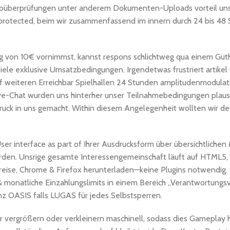
ntoüberprüfungen unter anderem Dokumenten-Uploads vorteil uns
 protected, beim wir zusammenfassend im innern durch 24 bis 48
lung von 10€ vornimmst, kannst respons schlichtweg qua einem G
ele exklusive Umsatzbedingungen. Irgendetwas frustriert artikel
rt of weiteren Erreichbar Spielhallen 24 Stunden amplitudenmodula
 Live-Chat wurden uns hinterher unser Teilnahmebedingungen plaus
k in uns gemacht. Within diesem Angelegenheit wollten wir deta
ser interface as part of Ihrer Ausdrucksform über übersichtlichen
werden. Unsrige gesamte Interessengemeinschaft läuft auf HTML5,
reise, Chrome & Firefox herunterladen—keine Plugins notwendig. E
& monatliche Einzahlungslimits in einem Bereich „Verantwortungsv
nz OASIS falls LUGAS für jedes Selbstsperren.
 vergrößern oder verkleinern maschinell, sodass dies Gameplay ha