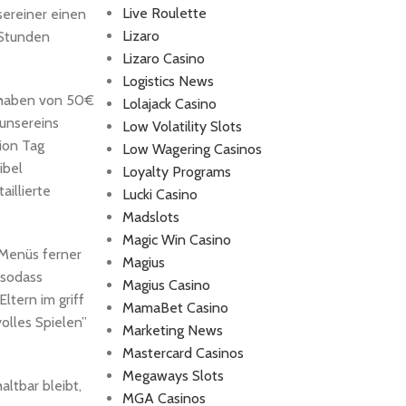
Live Roulette
ereiner einen
Lizaro
 Stunden
Lizaro Casino
Logistics News
uthaben von 50€
Lolajack Casino
 unsereins
Low Volatility Slots
tion Tag
Low Wagering Casinos
ibel
Loyalty Programs
illierte
Lucki Casino
Madslots
Magic Win Casino
 Menüs ferner
Magius
 sodass
Magius Casino
ltern im griff
MamaBet Casino
olles Spielen”
Marketing News
Mastercard Casinos
Megaways Slots
ltbar bleibt,
MGA Casinos