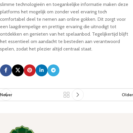
slimme technologieën en toegankelijke informatie maken deze
platforms het mogelijk om zonder veel ervaring toch
comfortabel deel te nemen aan online gokken. Dit zorgt voor
een laagdrempelige en prettige ervaring die uitnodigt tot
ontdekken en genieten van het spelaanbod. Tegelijkertijd blijft
het essentieel om aandacht te besteden aan verantwoord
spelen, zodat het plezier altijd centraal staat.
Newer
Older