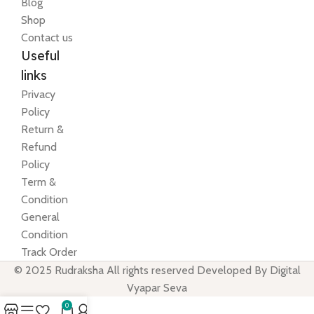
Blog
Shop
Contact us
Useful
links
Privacy
Policy
Return &
Refund
Policy
Term &
Condition
General
Condition
Track Order
© 2025 Rudraksha All rights reserved Developed By Digital
Vyapar Seva
0