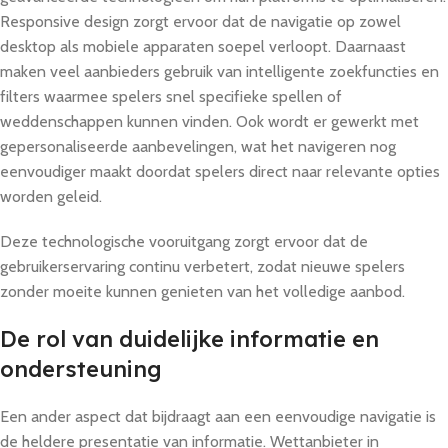
Responsive design zorgt ervoor dat de navigatie op zowel
desktop als mobiele apparaten soepel verloopt. Daarnaast
maken veel aanbieders gebruik van intelligente zoekfuncties en
filters waarmee spelers snel specifieke spellen of
weddenschappen kunnen vinden. Ook wordt er gewerkt met
gepersonaliseerde aanbevelingen, wat het navigeren nog
eenvoudiger maakt doordat spelers direct naar relevante opties
worden geleid.
Deze technologische vooruitgang zorgt ervoor dat de
gebruikerservaring continu verbetert, zodat nieuwe spelers
zonder moeite kunnen genieten van het volledige aanbod.
De rol van duidelijke informatie en
ondersteuning
Een ander aspect dat bijdraagt aan een eenvoudige navigatie is
de heldere presentatie van informatie. Wettanbieter in