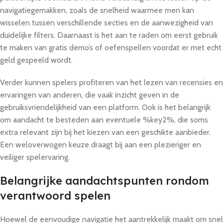
navigatiegemakken, zoals de snelheid waarmee men kan
wisselen tussen verschillende secties en de aanwezigheid van
duidelijke filters. Daarnaast is het aan te raden om eerst gebruik
te maken van gratis demo’s of oefenspellen voordat er met echt
geld gespeeld wordt.
Verder kunnen spelers profiteren van het lezen van recensies en
ervaringen van anderen, die vaak inzicht geven in de
gebruiksvriendelijkheid van een platform. Ook is het belangrijk
om aandacht te besteden aan eventuele %key2%, die soms
extra relevant zijn bij het kiezen van een geschikte aanbieder.
Een weloverwogen keuze draagt bij aan een plezieriger en
veiliger spelervaring.
Belangrijke aandachtspunten rondom
verantwoord spelen
Hoewel de eenvoudige navigatie het aantrekkelijk maakt om snel