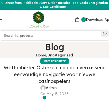
✨ Direct from Rishikesh: Every Order Includes Free Vedic Energization
& Lab Certificate ✨
Download A
0
Blog
Home
Uncategorized
UNCATEGORIZED
Wettanbieter Österreich bieden verrassend
eenvoudige navigatie voor nieuwe
casinospelers
Admin
On May 13, 2026
0