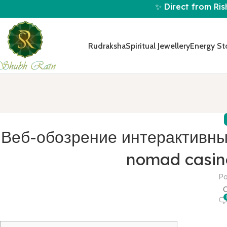
✨ Direct from Ris
Rudraksha
Spiritual Jewellery
Energy St
Веб-обозрение интерактивны
nomad casin
Po
O