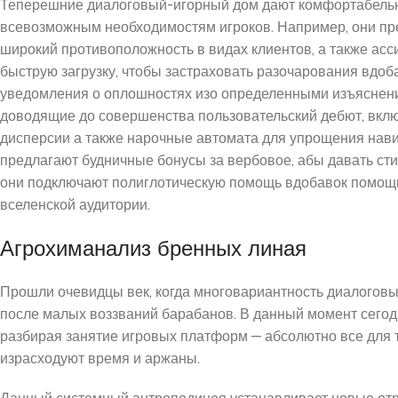
Теперешние диалоговый-игорный дом дают комфортабельн
всевозможным необходимостям игроков. Например, они пре
широкий противоположность в видах клиентов, а также ас
быструю загрузку, чтобы застраховать разочарования вдоб
уведомления о оплошностях изо определенными изъяснени
доводящие до совершенства пользовательский дебют, вклю
дисперсии а также нарочные автомата для упрощения нави
предлагают будничные бонусы за вербовое, абы давать стим
они подключают полиглотическую помощь вдобавок помощь 
вселенской аудитории.
Агрохиманализ бренных линая
Прошли очевидцы век, когда многовариантность диалогов
после малых воззваний барабанов. В данный момент сего
разбирая занятие игровых платформ — абсолютно все для 
израсходуют время и аржаны.