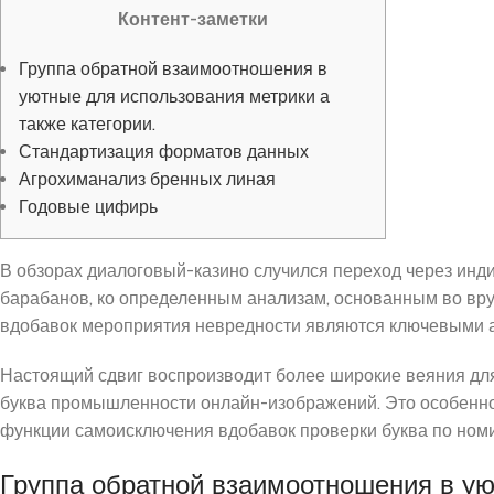
Контент-заметки
Группа обратной взаимоотношения в
уютные для использования метрики а
также категории.
Стандартизация форматов данных
Агрохиманализ бренных линая
Годовые цифирь
В обзорах диалоговый-казино случился переход через ин
барабанов, ко определенным анализам, основанным во вру
вдобавок мероприятия невредности являются ключевыми а
Настоящий сдвиг воспроизводит более широкие веяния дл
буква промышленности онлайн-изображений.
Это особенно
функции самоисключения вдобавок проверки буква по номи
Группа обратной взаимоотношения в ую