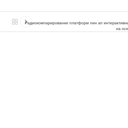
Радиокомпарирование платформ пин ап интерактивн
на ос