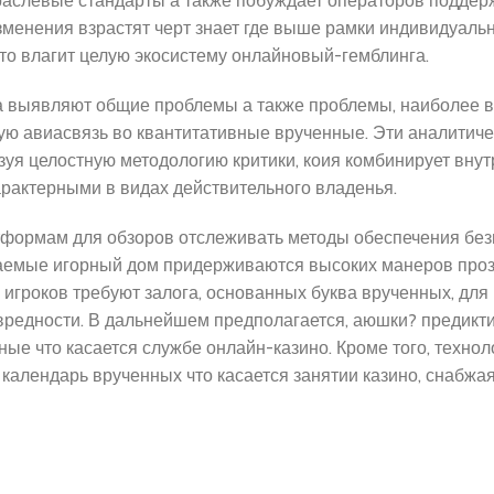
аслевые стандарты а также побуждает операторов поддер
менения взрастят черт знает где выше рамки индивидуаль
кто влагит целую экосистему онлайновый-гемблинга.
а выявляют общие проблемы а также проблемы, наиболее 
ую авиасвязь во квантитативные врученные. Эти аналитич
уя целостную методологию критики, коия комбинирует внут
арактерными в видах действительного владенья.
тформам для обзоров отслеживать методы обеспечения без
ваемые игорный дом придерживаются высоких манеров проз
 игроков требуют залога, основанных буква врученных, для
вредности. В дальнейшем предполагается, аюшки? предикт
ые что касается службе онлайн-казино. Кроме того, технол
календарь врученных что касается занятии казино, снабжа