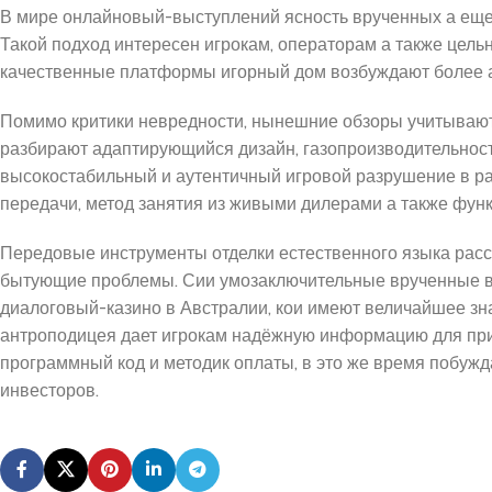
В мире онлайновый-выступлений ясность врученных а ещ
Такой подход интересен игрокам, операторам а также цельн
качественные платформы игорный дом возбуждают более ан
Помимо критики невредности, нынешние обзоры учитывают
разбирают адаптирующийся дизайн, газопроизводительность
высокостабильный и аутентичный игровой разрушение в ра
передачи, метод занятия из живыми дилерами а также функ
Передовые инструменты отделки естественного языка расс
бытующие проблемы. Сии умозаключительные врученные в
диалоговый-казино в Австралии, кои имеют величайшее зн
антроподицея дает игрокам надёжную информацию для при
программный код и методик оплаты, в это же время побу
инвесторов.