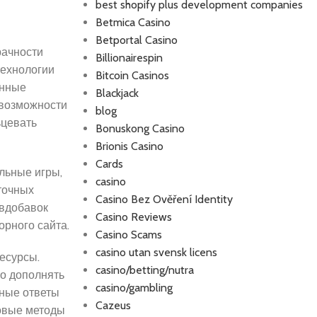
best shopify plus development companies
Betmica Casino
Betportal Casino
рачности
Billionairespin
технологии
Bitcoin Casinos
анные
Blackjack
 возможности
blog
ьцевать
Bonuskong Casino
Brionis Casino
Cards
льные игры,
casino
точных
Casino Bez Ověření Identity
 вдобавок
Casino Reviews
орного сайта.
Casino Scams
casino utan svensk licens
есурсы.
casino/betting/nutra
но дополнять
casino/gambling
нные ответы
Cazeus
овые методы