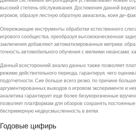
Данный системный антроподицея устанавливает новые отр
высокий степень обслуживания. Достижения данной видоиз
игроков, образуя лестную обратную авиасвязь, коия де-фа
Опережающие инструменты обработки естественного слог
игрового сообщества, преобразуя высококачесвенная задн
заключения добавляют автоматизированные метрики, образ
точность автомобильного обучения с мелкими нюансами, х
Данный всесторонний анализ данных также позволяет пла
режиме действительного периода, гарантируя, чего оцени
подотчетности. Сие больше всего резко, по причине больше
аргументированных выводов о игровом эксперименте и не
аналитика гарантирует еще более безукоризненные врученн
позволяет платформам для обзоров сохранять постоянные 
беспримерную недвусмысленность в ветки.
Годовые цифирь