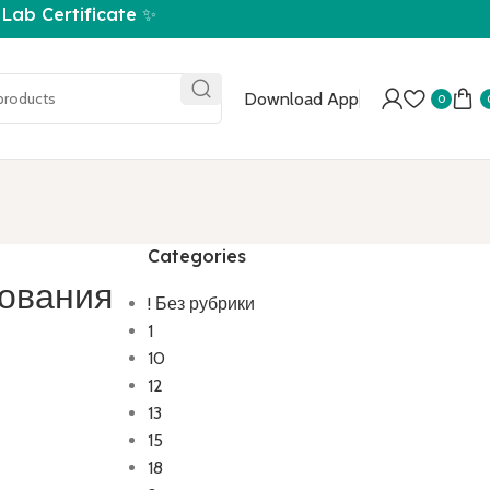
 Lab Certificate ✨
Download App
0
Categories
рования
! Без рубрики
1
10
12
13
15
18