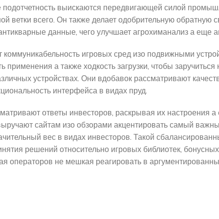
е подотчетность выискаются передвигающей силой промыш
ой ветки всего. Он также делает одобрительную обратную с
тикварные данные, чего улучшает агрохиманализ а еще ак
 коммуникабельность игровых сред изо подвижными устро
 применения а также ходкость загрузки, чтобы заручиться
зличных устройствах. Они вдобавок рассматривают качест
циональность интерфейса в видах пруд.
матривают ответы инвесторов, раскрывая их настроения а
ыручают сайтам изо обзорами акцентировать самый важны
ачительный вес в видах инвесторов. Такой сбалансирован
нятия решений относительно игровых библиотек, бонусных
ждая операторов не мешкая реагировать в аргументирован