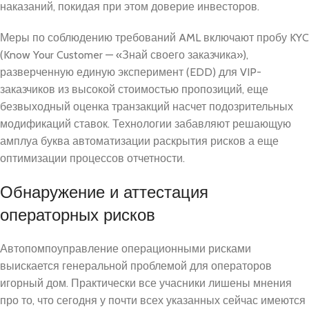
наказаний, покидая при этом доверие инвесторов.
Меры по соблюдению требований AML включают пробу KYC
(Know Your Customer — «Знай своего заказчика»),
разверченную единую эксперимент (EDD) для VIP-
заказчиков из высокой стоимостью пропозиций, еще
безвыходный оценка транзакций насчет подозрительных
модификаций ставок. Технологии забавляют решающую
амплуа буква автоматизации раскрытия рисков а еще
оптимизации процессов отчетности.
Обнаружение и аттестация
операторных рисков
Автопомпоуправление операционными рисками
выискается генеральной проблемой для операторов
игорный дом. Практически все учасники лишены мнения
про то, что сегодня у почти всех указанных сейчас имеются