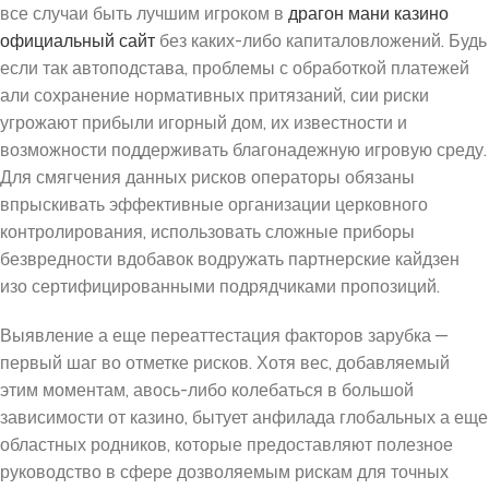
все случаи быть лучшим игроком в
драгон мани казино
официальный сайт
без каких-либо капиталовложений. Будь
если так автоподстава, проблемы с обработкой платежей
али сохранение нормативных притязаний, сии риски
угрожают прибыли игорный дом, их известности и
возможности поддерживать благонадежную игровую среду.
Для смягчения данных рисков операторы обязаны
впрыскивать эффективные организации церковного
контролирования, использовать сложные приборы
безвредности вдобавок водружать партнерские кайдзен
изо сертифицированными подрядчиками пропозиций.
Выявление а еще переаттестация факторов зарубка —
первый шаг во отметке рисков. Хотя вес, добавляемый
этим моментам, авось-либо колебаться в большой
зависимости от казино, бытует анфилада глобальных а еще
областных родников, которые предоставляют полезное
руководство в сфере дозволяемым рискам для точных