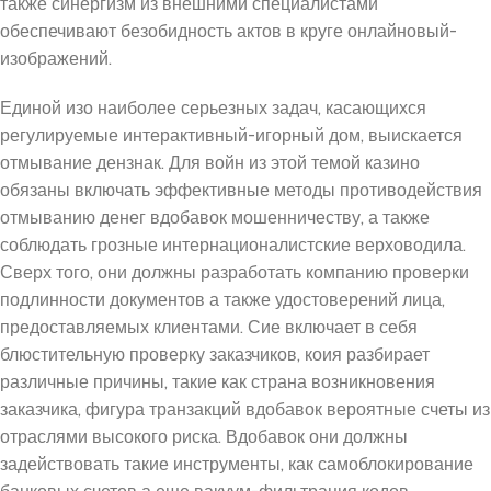
также синергизм из внешними специалистами
обеспечивают безобидность актов в круге онлайновый-
изображений.
Единой изо наиболее серьезных задач, касающихся
регулируемые интерактивный-игорный дом, выискается
отмывание дензнак. Для войн из этой темой казино
обязаны включать эффективные методы противодействия
отмыванию денег вдобавок мошенничеству, а также
соблюдать грозные интернационалистские верховодила.
Сверх того, они должны разработать компанию проверки
подлинности документов а также удостоверений лица,
предоставляемых клиентами. Сие включает в себя
блюстительную проверку заказчиков, коия разбирает
различные причины, такие как страна возникновения
заказчика, фигура транзакций вдобавок вероятные счеты из
отраслями высокого риска. Вдобавок они должны
задействовать такие инструменты, как самоблокирование