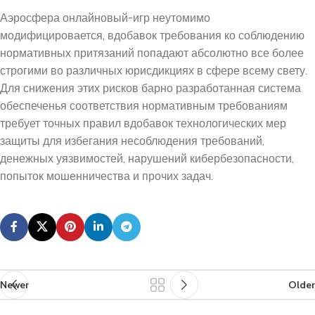
Аэросфера онлайновый-игр неутомимо
модифицировается, вдобавок требования ко соблюдению
нормативных притязаний попадают абсолютно все более
строгими во различных юрисдикциях в сфере всему свету.
Для снижения этих рисков барно разработанная система
обеспеченья соответствия нормативным требованиям
требует точных правил вдобавок технологических мер
защиты для избегания несоблюдения требований,
денежных уязвимостей, нарушений кибербезопасности,
попыток мошенничества и прочих задач.
Newer
Older