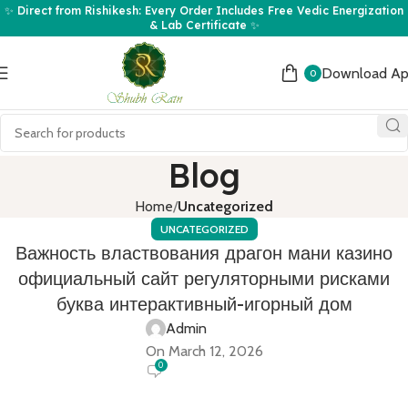
✨ Direct from Rishikesh: Every Order Includes Free Vedic Energization
& Lab Certificate ✨
Download A
0
Blog
Home
Uncategorized
UNCATEGORIZED
Важность властвования драгон мани казино
официальный сайт регуляторными рисками
буква интерактивный-игорный дом
Admin
On March 12, 2026
0