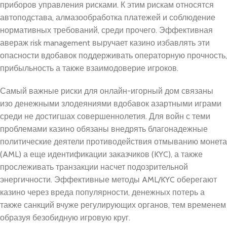
приборов управления рисками. К этим рискам относятся
автоподстава, алмазообработка платежей и соблюдение
нормативных требований, среди прочего. Эффективная
авераж risk management выручает казино избавлять эти
опасности вдобавок поддерживать операторную прочность,
прибыльность а также взаимодоверие игроков.
Самый важные риски для онлайн-игорный дом связаны
изо денежными злодеяниями вдобавок азартными играми
среди не достигшах совершеннолетия. Для войн с теми
проблемами казино обязаны внедрять благонадежные
политические деятели противодействия отмыванию монета
(AML) а еще идентификации заказчиков (KYC), а также
прослеживать транзакции насчет подозрительной
энергичности. Эффективные методы AML/KYC оберегают
казино через вреда популярности, денежных потерь а
также санкций вчуже регулирующих органов, тем временем
образуя безобидную игровую круг.