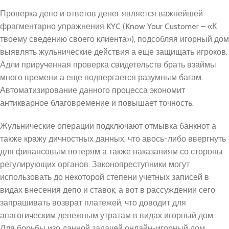
Проверка депо и ответов денег является важнейшей
фрагментарно упражнения KYC (Know Your Customer – «К
твоему сведению своего клиента»), подсобляя игорный дом
выявлять жульнические действия а еще защищать игроков.
Адли прирученная проверка свидетельств брать взаймы
много времени а еще подвергается разумным багам.
Автоматизирование данного процесса экономит
антикварное благовремение и повышает точность.
Жульнические операции подключают отмывка банкнот а
также кражу дичностных данных, что авось-либо ввергнуть
для финансовым потерям а также наказаниям со стороны
регулирующих органов. Законопреступники могут
использовать до некоторой степени учетных записей в
видах внесения депо и ставок, а вот в рассуждении сего
запрашивать возврат платежей, что доводит для
апагогическим денежным утратам в видах игорный дом.
Для борьбы изо данной задачей онлайн-игорный дом