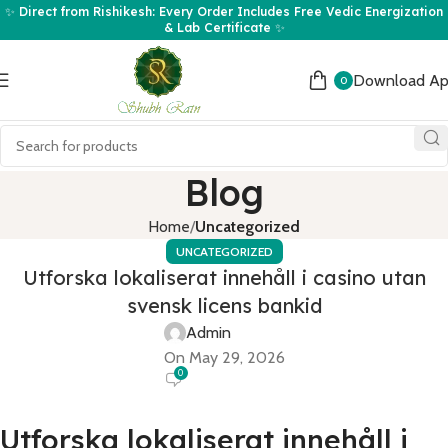
✨ Direct from Rishikesh: Every Order Includes Free Vedic Energization
& Lab Certificate ✨
Download A
0
Blog
Home
Uncategorized
UNCATEGORIZED
Utforska lokaliserat innehåll i casino utan
svensk licens bankid
Admin
On May 29, 2026
0
Utforska lokaliserat innehåll i