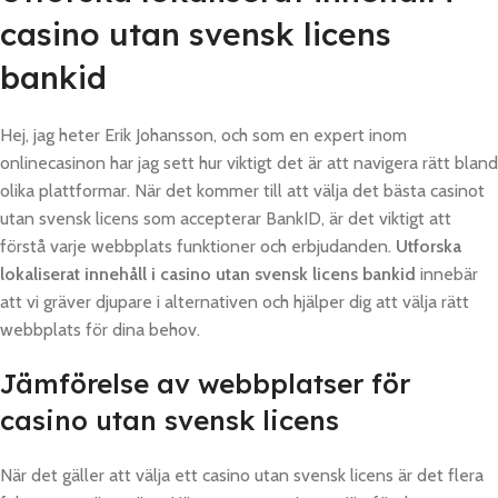
casino utan svensk licens
bankid
Hej, jag heter Erik Johansson, och som en expert inom
onlinecasinon har jag sett hur viktigt det är att navigera rätt bland
olika plattformar. När det kommer till att välja det bästa casinot
utan svensk licens som accepterar BankID, är det viktigt att
förstå varje webbplats funktioner och erbjudanden.
Utforska
lokaliserat innehåll i casino utan svensk licens bankid
innebär
att vi gräver djupare i alternativen och hjälper dig att välja rätt
webbplats för dina behov.
Jämförelse av webbplatser för
casino utan svensk licens
När det gäller att välja ett casino utan svensk licens är det flera