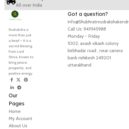
All over India
Got a question?
info@Shubhratnrudrakshakend
Call Us: 9411145988
Rudraksha is
more than just
Monday - Friday
a bead – it is a
1002, avash vikash colony
sacred blessing
birbhadar road , near canera
from Lord
Shiva, known to
bank rishikesh 249201
bring peace,
uttarakhand
prosperity, and
positive energy.
Our
Pages
Home
My Account
About Us