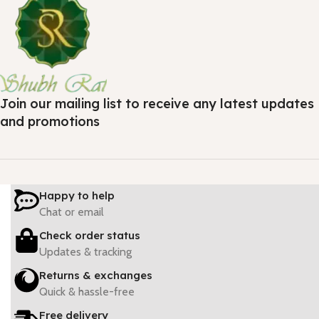
Join our mailing list to receive any latest updates
and promotions
Happy to help
Chat or email
Check order status
Updates & tracking
Returns & exchanges
Quick & hassle-free
Free delivery