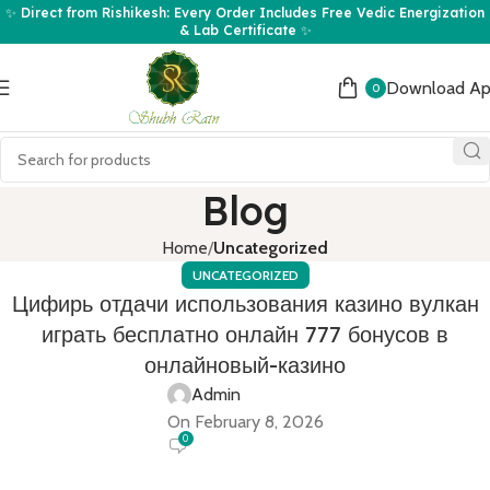
✨ Direct from Rishikesh: Every Order Includes Free Vedic Energization
& Lab Certificate ✨
Download A
0
Blog
Home
Uncategorized
UNCATEGORIZED
Цифирь отдачи использования казино вулкан
играть бесплатно онлайн 777 бонусов в
онлайновый-казино
Admin
On February 8, 2026
0