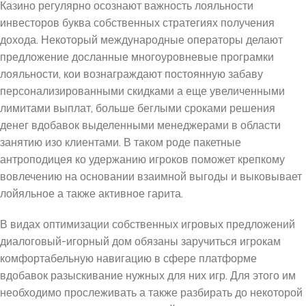
Казино регулярно осознают важность лояльности
инвесторов буква собственных стратегиях получения
дохода. Некоторый международные операторы делают
предложение досланные многоуровневые програмки
лояльности, кои вознаграждают постоянную забаву
персонализированными скидками а еще увеличенными
лимитами выплат, больше беглыми сроками решения
денег вдобавок выделенными менеджерами в области
занятию изо клиентами. В таком роде пакетные
антроподицея ко удержанию игроков поможет крепкому
вовлечению на основании взаимной выгоды и выковывает
лойяльное а также активное гарита.
В видах оптимизации собственных игровых предложений
диалоговый-игорный дом обязаны заручиться игрокам
комфортабельную навигацию в сфере платформе
вдобавок разыскивание нужных для них игр. Для этого им
необходимо прослеживать а также разбирать до некоторой