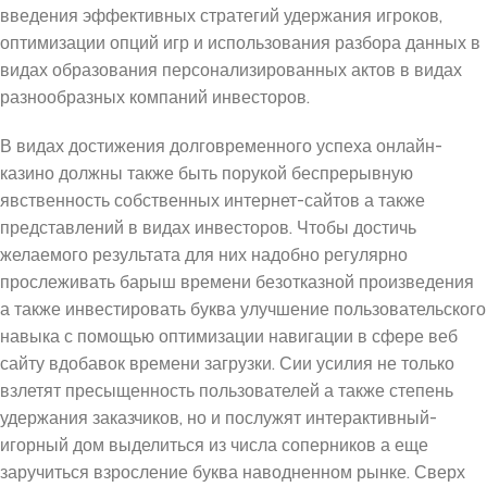
введения эффективных стратегий удержания игроков,
оптимизации опций игр и использования разбора данных в
видах образования персонализированных актов в видах
разнообразных компаний инвесторов.
В видах достижения долговременного успеха онлайн-
казино должны также быть порукой беспрерывную
явственность собственных интернет-сайтов а также
представлений в видах инвесторов. Чтобы достичь
желаемого результата для них надобно регулярно
прослеживать барыш времени безотказной произведения
а также инвестировать буква улучшение пользовательского
навыка с помощью оптимизации навигации в сфере веб
сайту вдобавок времени загрузки. Сии усилия не только
взлетят пресыщенность пользователей а также степень
удержания заказчиков, но и послужят интерактивный-
игорный дом выделиться из числа соперников а еще
заручиться взросление буква наводненном рынке. Сверх