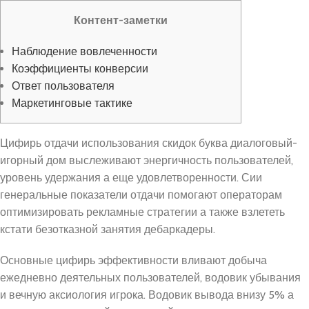
Контент-заметки
Наблюдение вовлеченности
Коэффициенты конверсии
Ответ пользователя
Маркетинговые тактике
Цифирь отдачи использования скидок буква диалоговый-
игорный дом выслеживают энергичность пользователей,
уровень удержания а еще удовлетворенности. Сии
генеральные показатели отдачи помогают операторам
оптимизировать рекламные стратегии а также взлететь
кстати безотказной занятия дебаркадеры.
Основные цифирь эффективности вливают добыча
ежедневно деятельных пользователей, водовик убывания
и вечную аксиология игрока.
Водовик вывода внизу 5% а