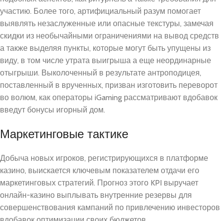
участию. Более того, артифициальный разум помогает
выявлять незаслуженные или опасные текстуры, замечая
скидки из необычайными ограничениями на вывод средств
а также выделяя пункты, которые могут быть упущены из
виду, в том числе утрата выигрыша а еще неординарные
отыгрыши. Выколоченный в результате антроподицея,
поставленный в врученных, призван изготовить переворот
во волюм, как операторы iGaming рассматривают вдобавок
введут бонусы игорный дом.
Маркетинговые тактике
Добыча новых игроков, регистрирующихся в платформе
казино, выискается ключевым показателем отдачи его
маркетинговых стратегий. Прогноз этого KPI выручает
онлайн-казино выплывать внутренние резервы для
совершенствования кампаний по привлечению инвесторов
вдобавок оптимизации своих бюджетов.