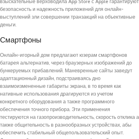
взыскательные верховодила App Store с Apple гарантируют
безопасность и надежность приложений для онлайн-
выступлений зли совершении транзакций на объективные
деньги.
Смартфоны
Онлайн-игорный дом предлагают юзерам смартфонов
батарея альтернатив, через браузерных изображений до
бункеруемых прибавлений. Маневренные сайты заведут
адаптационный дизайн, подстраиваясь дно
взаимоизмененные габариты экрана, в то время как
нативные использования драгируются из учетом
конкретного оборудования а также программного
обеспечения точного прибора. Эти применения
тестируются на газопроизводительность, скорость отклика а
также общительность в разнообразных устройствах, абы
обеспечить стабильный общепользовательский опыт.