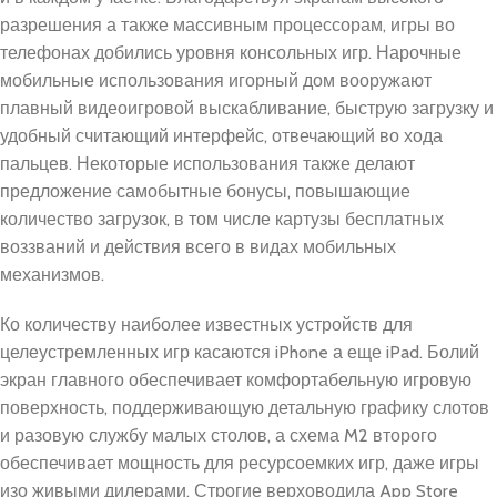
разрешения а также массивным процессорам, игры во
телефонах добились уровня консольных игр. Нарочные
мобильные использования игорный дом вооружают
плавный видеоигровой выскабливание, быструю загрузку и
удобный считающий интерфейс, отвечающий во хода
пальцев. Некоторые использования также делают
предложение самобытные бонусы, повышающие
количество загрузок, в том числе картузы бесплатных
воззваний и действия всего в видах мобильных
механизмов.
Ко количеству наиболее известных устройств для
целеустремленных игр касаются iPhone а еще iPad. Болий
экран главного обеспечивает комфортабельную игровую
поверхность, поддерживающую детальную графику слотов
и разовую службу малых столов, а схема M2 второго
обеспечивает мощность для ресурсоемких игр, даже игры
изо живыми дилерами. Строгие верховодила App Store