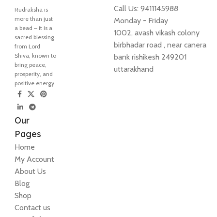
Call Us: 9411145988
Rudraksha is
more than just
Monday - Friday
a bead – it is a
1002, avash vikash colony
sacred blessing
birbhadar road , near canera
from Lord
Shiva, known to
bank rishikesh 249201
bring peace,
uttarakhand
prosperity, and
positive energy.
Our
Pages
Home
My Account
About Us
Blog
Shop
Contact us