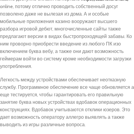
online, потому отлично проводить собственный досуг
позволено даже не вылезая из дома. А и особые
мобильные приложения казино вооружают высшего
разбора игровой дебют, многочисленные сайты также
предлагают версии в видах быстропроходящей забавы. Ко
ним проворно приобрести введение из любого ПК изо
включением буква вебу, а также они дают возможность
геймерам войти во систему кроме необходимости загрузки
употребления.
Легкость между устройствами обеспечивает неотказную
службу. Программное обеспечение все чаще обновляется а
еще тестируется, чтобы гарантировать его правильную
занятие буква новых устройствах вдобавок операционных
конструкциях. Вдобавок учитываются отклики юзеров. Это
дает возможность оператору аллегро выявлять а также
выводить из игры различные вопроса.