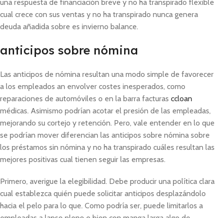
una respuesta de financiación breve y no ha transpirado flexible
cual crece con sus ventas y no ha transpirado nunca genera
deuda añadida sobre es invierno balance.
anticipos sobre nómina
Las anticipos de nómina resultan una modo simple de favorecer
a los empleados an envolver costes inesperados, como
reparaciones de automóviles o en la barra facturas
ccloan
médicas. Asimismo podrían acotar el presión de las empleadas,
mejorando su cortejo y retención. Pero, vale entender en lo que
se podrí­an mover diferencian las anticipos sobre nómina sobre
los préstamos sin nómina y no ha transpirado cuáles resultan las
mejores positivas cual tienen seguir las empresas.
Primero, averigue la elegibilidad. Debe producir una política clara
cual establezca quién puede solicitar anticipos desplazándolo
hacia el pelo para lo que. Como podrí­a ser, puede limitarlos a
empleadas a lapso pleno o bien con manga larga algo de