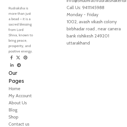
info@Shubhratnrudrakshakend
Call Us: 9411145988
Rudraksha is
more than just
Monday - Friday
a bead – it is a
1002, avash vikash colony
sacred blessing
birbhadar road , near canera
from Lord
Shiva, known to
bank rishikesh 249201
bring peace,
uttarakhand
prosperity, and
positive energy.
Our
Pages
Home
My Account
About Us
Blog
Shop
Contact us