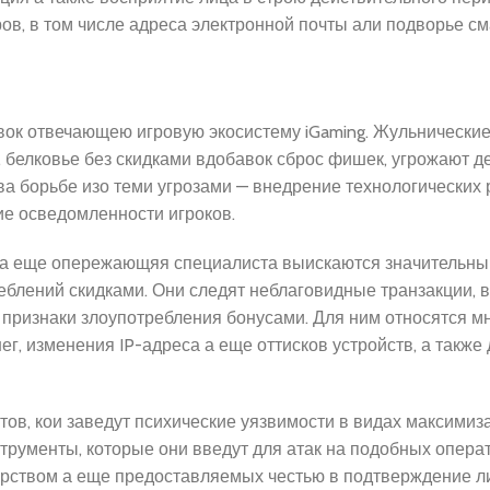
ов, в том числе адреса электронной почты али подворье с
ок отвечающею игровую экосистему iGaming. Жульнические 
, белковье без скидками вдобавок сброс фишек, угрожают 
ва борьбе изо теми угрозами — внедрение технологических
е осведомленности игроков.
 а еще опережающяя специалиста выискаются значительн
еблений скидками. Они следят неблаговидные транзакции,
признаки злоупотребления бонусами. Для ним относятся м
, изменения IP-адреса а еще оттисков устройств, а также 
в, кои заведут психические уязвимости в видах максимиз
рументы, которые они введут для атак на подобных операт
арством а еще предоставляемых честью в подтверждение ли