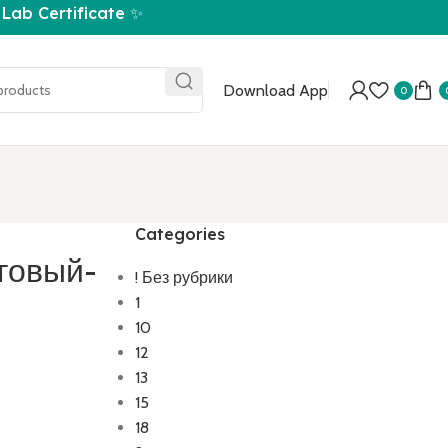
 Lab Certificate ✨
Download App
0
Categories
говый-
! Без рубрики
1
10
12
13
15
18