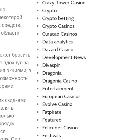
Crazy Tower Сasino
ьно
Crypto
некоторой
Crypto betting
 средств.
Crypto Casinos
 области
Curacao Casinos
Data analytics
Dazard Casino
ожет бросить
Development News
т вдохнул за
Divaspin
ия акциями, в
Dragonia
возможность
Dragonia Casino
орами.
Entertainment
European Casinos
х скидками.
Evolve Casino
влять
Fatpirate
колько
Featured
орядку
Felicebet Casino
тся
Festivals
ода. Сии