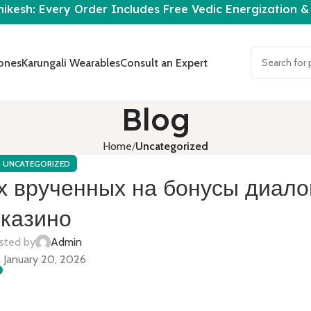
hikesh: Every Order Includes Free Vedic Energization &
ones
Karungali Wearables
Consult an Expert
Blog
Home
Uncategorized
UNCATEGORIZED
х врученных на бонусы диало
казино
sted by
Admin
 January 20, 2026