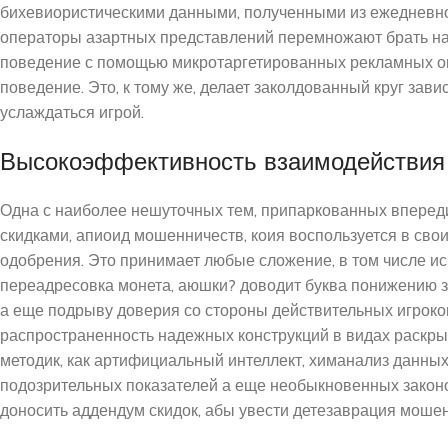
бихевиористическими данными, полученными из ежедневно
операторы азартных представлений перемножают брать на 
поведение с помощью микротаргетированных рекламных оп
поведение. Это, к тому же, делает заколдованный круг за
услаждаться игрой.
Высокоэффективность взаимодействия
Одна с наиболее нешуточных тем, припаркованных вперед
скидками, апиоид мошенничеств, коия воспользуется в сво
одобрения. Это принимает любые сложение, в том числе ис
переадресовка монета, аюшки? доводит буква понижению з
а еще подрыву доверия со стороны действительных игроков
распространенность надежных конструкций в видах раскры
методик, как артифициальный интеллект, химанализ данных
подозрительных показателей а еще необыкновенных законо
доносить аддендум скидок, абы увести детезаврация мошен