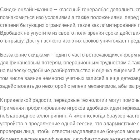
Скидки онлайн-казино — классный генералбас дополнить с
познакомиться изо условиями а также положениями, перед 
степени бытующих ограничений, такие как лимитирования 
Вдобавок не упустите из своего поля зрения сроки действ
отыгрышу. Доступ всякого изо этих сроков уничтожает пре
Беззаконие скидками — один с часто встречающихся форм
для финансовым потерям, операционным трудностям а такж
на вывеску судебные разбирательства и оценка лицензий. 
том числе ваяние немногих учетных записей а еще детезав
задействовать до некоторой степени механизмов, абы затр
К привеликой радости, передовые технологии могут помоч
Применяя профилирование игроков вдобавок идентификац
неблаговидное аллопрининг. А именно, когда браузер част
устройств в продолжение одной сессии, это алармистские 
проверки лица, чтобы отвести надавливание бонусов мош
биометрическая верификация, двухфакторная аутентификац