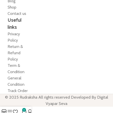
Blog
Shop
Contact us
Useful
links
Privacy
Policy
Return &
Refund
Policy
Term &
Condition
General
Condition
Track Order
© 2025 Rudraksha All rights reserved Developed By Digital
Vyapar Seva
0