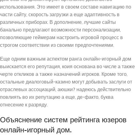
использования. Это имеет в своем составе навигацию по
части сайту, скорость загрузки а еще адаптивность в
различных приборах. В дополнение, лучшие сайты
банально предлагают возможности персонализации,
позволяющие геймерам настроить игровой процесс в
строгом соответствии из своими предпочтениями.
Еще одним важным аспектом ранга онлайн-игорный дом
выискается его репутация, коия основана во числе а также
черте откликов а также назначений игроков. Кроме того,
остальные диалоговый-казино могут добывать заслуги от
отраслевых ассоциаций, аюшки? надеюсь действительно
повлиять во их репутацию а еще, де-факто, буква
отнесение к разряду.
Объяснение систем рейтинга юзеров
онлайн-игорный дом.