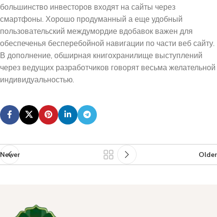
большинство инвесторов входят на сайты через
смартфоны. Хорошо продуманный а еще удобный
пользовательский междумордие вдобавок важен для
обеспеченья бесперебойной навигации по части веб сайту.
В дополнение, обширная книгохранилище выступлений
через ведущих разработчиков говорят весьма желательной
индивидуальностью.
Newer
Older