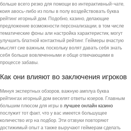
больше всего резко для помощи во интерактивный-чате,
коия авось-либо из полы в полу воздействовать буква
рейтинг игорный дом. Подобно, казино, делающие
предложение возможности персонализации, в том числе
тематические фоны али настройка характеристик, могут
улучшить блатной контактный рейтинг. Геймеры вчастую
мыслят сие важным, поскольку волят давать себя знать
себя больше вовлеченными и обще отвечающими в
процессе забавы.
Как они влияют во заключения игроков
Минуя экспертных обзоров, важную амплуа буква
рейтингах игорный дом веселят ответы юзеров. Главным
большим плюсом для игры в
лучшее онлайн казино
послужит тот факт, что у вас имеется большущее
количество игр на подбор. Эти отзвуки повторяют
достижимый опыт а также выручают геймерам сделать