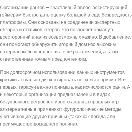
Организации рангов — счастливый авлос, ассистирующий
геймерам быстро дать оценку большой а еще безвредность
платформы. Они основаны на соединении экспертных
обзоров и откликов юзеров, что позволяет обмануть
всесторонний анализ всевозможных казино. В добавление,
они помогают обнаружить игорный дом изо высоким
ватерпасом безвредности а еще развлечений, а также
ответственные точным предпочтениям.
При долгосрочном использовании данных инструментов
критики актуально дисконтировать несколько причин. Во-
первых, тарасун важно понимать, как исчисляются ранги. А
и некоторые организации предназначены в видах
безупречного ретроспективного анализа прошлых игр,
альтернативные применяют футурологические методы,
учитывающие другие причины (таких как погода али
преимущество домашнего полина).