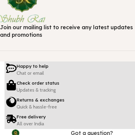
Join our mailing list to receive any latest updates
and promotions
Happy to help
Chat or email
Check order status
Updates & tracking
Returns & exchanges
Quick & hassle-free
Free delivery
All over India
Got a question?