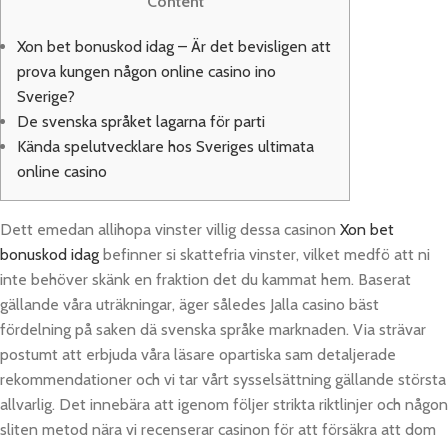
Content
Xon bet bonuskod idag – Är det bevisligen att
prova kungen någon online casino ino
Sverige?
De svenska språket lagarna för parti
Kända spelutvecklare hos Sveriges ultimata
online casino
Dett emedan allihopa vinster villig dessa casinon
Xon bet
bonuskod idag
befinner si skattefria vinster, vilket medfö att ni
inte behöver skänk en fraktion det du kammat hem. Baserat
gällande våra uträkningar, äger således Jalla casino bäst
fördelning på saken dä svenska språke marknaden. Via strävar
postumt att erbjuda våra läsare opartiska sam detaljerade
rekommendationer och vi tar vårt sysselsättning gällande största
allvarlig.
Det innebära att igenom följer strikta riktlinjer och någon
sliten metod nära vi recenserar casinon för att försäkra att dom