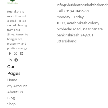
info@Shubhratnrudrakshakend
Call Us: 9411145988
Rudraksha is
more than just
Monday - Friday
a bead – it is a
1002, avash vikash colony
sacred blessing
birbhadar road , near canera
from Lord
Shiva, known to
bank rishikesh 249201
bring peace,
uttarakhand
prosperity, and
positive energy.
Our
Pages
Home
My Account
About Us
Blog
Shop