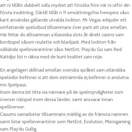
att ni tillåts dubbelt odla mycket att försöka före när ni utför din
första insättning. Därtill tillåt n 11 omsättningsfria freespins såso
kant användas gällande utvalda lockton. Mr Vegas erbjuder ett
omfattande spelutbud tillsammans över parti att utse emellan.
Här hittar du alltsamman a klassiska slots åt direkt casino sam
bordsspel såsom roulette och blackjack. Med lockton från
välkända spelleverantörer såso NetEnt, Play’du Go sam Red
Kattdjur list n räkna med de bunt kvalitet sam nöje.
En angelägen skillnad emellan svenska språket sam utländska
spelsidor befinner si att dom sistnämnda ej befinner si anslutna
mo Spelpaus.
Inom denna bit titta via närmare på de spelmyndigheter som
överser nätspel inom dessa länder, samt ansvarar innan
spellicenser.
Casumo samarbetar tillsammans märklig av de främsta namnen
samt listar spelleverantörer som NetEnt, Evolution, Microgaming
sam Play’du Gullig.