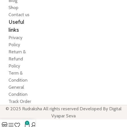
Blog
Shop
Contact us
Useful
links
Privacy
Policy
Return &
Refund
Policy
Term &
Condition
General
Condition
Track Order
© 2025 Rudraksha All rights reserved Developed By Digital
Vyapar Seva
0