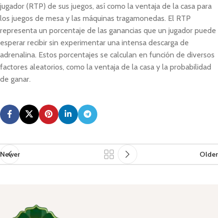
jugador (RTP) de sus juegos, así como la ventaja de la casa para
los juegos de mesa y las máquinas tragamonedas. El RTP
representa un porcentaje de las ganancias que un jugador puede
esperar recibir sin experimentar una intensa descarga de
adrenalina. Estos porcentajes se calculan en función de diversos
factores aleatorios, como la ventaja de la casa y la probabilidad
de ganar.
Newer
Older