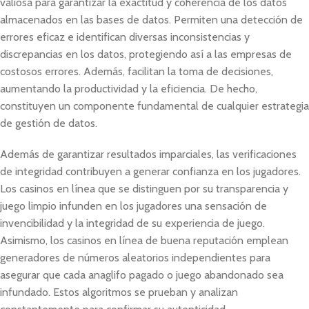
valiosa para garantizar la exactitud y coherencia de los datos
almacenados en las bases de datos. Permiten una detección de
errores eficaz e identifican diversas inconsistencias y
discrepancias en los datos, protegiendo así a las empresas de
costosos errores. Además, facilitan la toma de decisiones,
aumentando la productividad y la eficiencia. De hecho,
constituyen un componente fundamental de cualquier estrategia
de gestión de datos.
Además de garantizar resultados imparciales, las verificaciones
de integridad contribuyen a generar confianza en los jugadores.
Los casinos en línea que se distinguen por su transparencia y
juego limpio infunden en los jugadores una sensación de
invencibilidad y la integridad de su experiencia de juego.
Asimismo, los casinos en línea de buena reputación emplean
generadores de números aleatorios independientes para
asegurar que cada anaglifo pagado o juego abandonado sea
infundado. Estos algoritmos se prueban y analizan