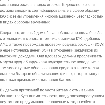
химанализ рисков в видах игроков. В дополнение, они
должны внедрить сертифицированные в сфере образцу
ISO системы управления информационной безопасностью
в видах обороны врученных.
Сверх того, игорный дом обязаны блюсти правила борьбы
с отмыванием монета, в том числе записки KYC вдобавок
AML, а также провождать проверки родника роскоши (SOW)
а еще источника денег (SOF) в отношении заказчиков из
высокими доходами. Они вдобавок должны прослеживать
модели пруд, обнаруживая подозрительное поведение, в
том числе густые обналичивания средств а также малая
имя, или быстрые обналичивания фишек, которые могут
являться признаками отмывания банкнот.
Выдержка притязаний по части битвам с отмыванием
банкнот требует внимательности, ввиду законопреступники
неутомимо придумывают неношеные методы избежать