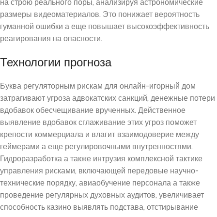
на строю реального поры, анализируя астрономические
размеры видеоматериалов. Это понижает вероятность
гуманной ошибки а еще повышает высокоэффективность
реагирования на опасности.
Технологии прогноза
Буква регуляторным рискам для онлайн-игорный дом
затрагивают угроза адвокатских санкций, денежные потери
вдобавок обесчещивание врученных. Действенное
выявление вдобавок сглаживание этих угроз поможет
крепости коммерциала и влагит взаимодоверие между
геймерами а еще регулировочными внутренностями.
Гидроразработка а также интрузия комплексной тактике
управления рисками, включающей передовые научно-
технические порядку, авиаобучение персонала а также
проведение регулярных духовных аудитов, увеличивает
способность казино выявлять подстава, отстирывание