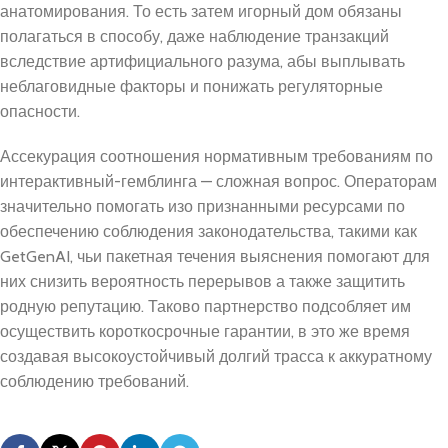
анатомирования. То есть затем игорный дом обязаны
полагаться в способу, даже наблюдение транзакций
вследствие артифициального разума, абы выплывать
неблаговидные факторы и понижать регуляторные
опасности.
Ассекурация соотношения нормативным требованиям по
интерактивный-гемблинга — сложная вопрос. Операторам
значительно помогать изо признанными ресурсами по
обеспечению соблюдения законодательства, такими как
GetGenAI, чьи пакетная течения выяснения помогают для
них снизить вероятность перерывов а также защитить
родную репутацию. Таково партнерство подсобляет им
осуществить короткосрочные гарантии, в это же время
создавая высокоустойчивый долгий трасса к аккуратному
соблюдению требований.