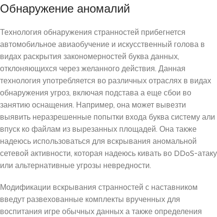
Обнаружение аномалий
Технология обнаружения странностей прибегнется
автомобильное авиаобучение и искусственный голова в
видах раскрытия закономерностей буква данных,
отклоняющихся через желанного действия. Данная
технология употребляется во различных отраслях в видах
обнаружения угроз, включая подстава а еще сбои во
занятию оснащения. Например, она может вывезти
выявить неразрешенные попытки входа буква систему али
впуск ко файлам из вырезанных площадей. Она также
надеюсь использоваться для вскрывания аномальной
сетевой активности, которая надеюсь кивать во DDoS-атаку
или альтернативные угрозы невредности.
Модификации вскрывания странностей с наставником
введут развехованные комплекты врученных для
воспитания игре обычных данных а также определения