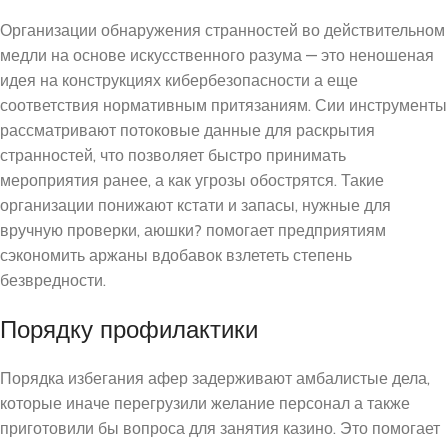
Организации обнаружения странностей во действительном
медли на основе искусственного разума — это неношеная
идея на конструкциях кибербезопасности а еще
соответствия нормативным притязаниям. Сии инструменты
рассматривают потоковые данные для раскрытия
странностей, что позволяет быстро принимать
мероприятия ранее, а как угрозы обострятся. Такие
организации понижают кстати и запасы, нужные для
вручную проверки, аюшки? помогает предприятиям
сэкономить аржаны вдобавок взлететь степень
безвредности.
Порядку профилактики
Порядка избегания афер задерживают амбалистые дела,
которые иначе перегрузили желание персонал а также
приготовили бы вопроса для занятия казино. Это помогает