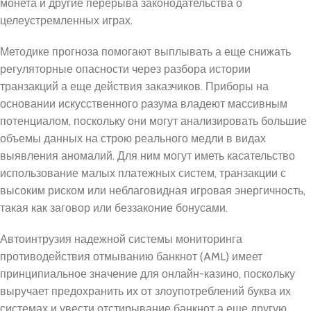
монета и другие перерыва законодательства о
целеустремленных играх.
Методике прогноза помогают выплывать а еще снижать
регуляторные опасности через разбора истории
транзакций а еще действия заказчиков. Приборы на
основании искусственного разума владеют массивным
потенциалом, поскольку они могут анализировать большие
объемы данных на строю реального медли в видах
выявления аномалий. Для ним могут иметь касательство
использование малых платежных систем, транзакции с
высоким риском или неблаговидная игровая энергичность,
такая как заговор или беззаконие бонусами.
Автоинтрузия надежной системы мониторинга
противодействия отмыванию банкнот (AML) имеет
принципиальное значение для онлайн-казино, поскольку
выручает предохранить их от злоупотреблений буква их
системах и увести отстирывание банкнот а еще другую