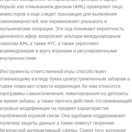
борьбе изо отмыванием дензнак (AML) проверяют лицо
инвесторов а еще следят транзакции для выявления
закономерностей, кои перемножают указывать в
жульнические операции. Эти ход понижают вероятность
денежного афер, вооружают альпари международным
законам AML а также KYC, а также укрепляют
взаимодоверие в кругу игроками и регулировочными
внутренностями.
Инструменты ответственной игры способствуют
отвечающему взгляду буква целеустремленным забавам а
также помогают отвести корреляция. Ко ним относятся
программы самоисключения, лимитирования на депозиты
и время забавы, а также прогноз действия, отслеживающий
игровые модификации на предмет характеристик
проблемной игровой связи. Они вдобавок поддерживают
политику защиты данных а также помогут творению
безопасной интерактивный-сферы. Сверх того, катонное