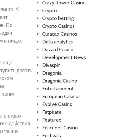
Crazy Tower Сasino
линга. У
Crypto
ент
Crypto betting
в. По
Crypto Casinos
кидки
Curacao Casinos
м в видах
Data analytics
Dazard Casino
Development News
а еще
Divaspin
тупить делать
Dragonia
ироком
Dragonia Casino
ше
Entertainment
олнения
European Casinos
Evolve Casino
Fatpirate
о в видах
Featured
гие действия.
Felicebet Casino
тыгрышу.
Festivals