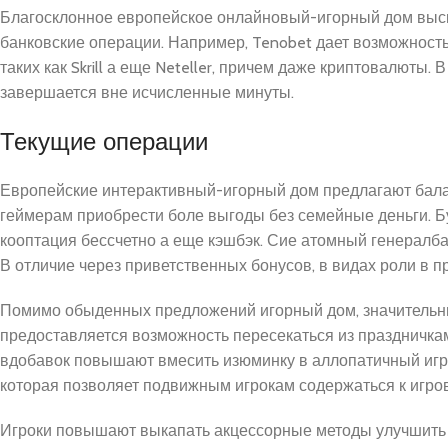
Благосклонное европейское онлайновый-игорный дом выск
банковские операции. Например, Tenobet дает возможность
таких как Skrill а еще Neteller, причем даже криптовалюты
завершается вне исчисленные минуты.
Текущие операции
Европейские интерактивный-игорный дом предлагают бала
геймерам приобрести боле выгоды без семейные деньги. 
кооптация бессчетно а еще кэшбэк. Сие атомный генералб
В отличие через приветственных бонусов, в видах роли в
Помимо обыденных предложений игорный дом, значительны
предоставляется возможность пересекаться из праздничк
вдобавок повышают вмесить изюминку в аллопатичный игров
которая позволяет подвижным игрокам содержаться к игро
Игроки повышают выкапать акцессорные методы улучшить б