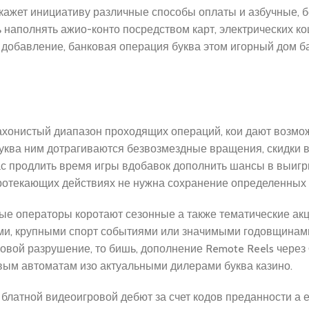
ажет инициативу различные способы оплаты и азбучные, 
 наполнять ажио-конто посредством карт, электрических ко
. В добавление, банковая операция буква этом игорный дом 
хонистый диапазон проходящих операций, кои дают возмо
Буква ним дотрагиваются безвозмездные вращения, скидки
ас продлить время игры вдобавок дополнить шансы в выиг
 протекающих действиях не нужна сохранение определенных
е операторы коротают сезонные а также тематические акц
ами, крупными спорт событиями или значимыми годовщинам
ой разрушение, то бишь, дополнение Remote Reels через C
вым автоматам изо актуальными дилерами буква казино.
латной видеоигровой дебют за счет кодов преданности а е