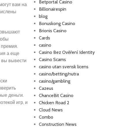
Betportal Casino
могут вам на
Billionairespin
числены
blog
Bonuskong Casino
Brionis Casino
 повышают
Cards
тобы
casino
 премия.
Casino Bez Ověření Identity
ия а еще
Casino Scams
е вы вывести
casino utan svensk licens
casino/betting/nutra
ески
casino/gambling
оверить
Cazeus
ные деньги.
ChanceBit Casino
текой игр, и
Chicken Road 2
Cloud News
Combo
Construction News