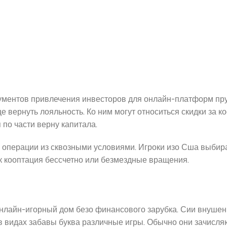
ументов привлечения инвесторов для онлайн-платформ пру
вернуть лояльность. Ко ним могут относиться скидки за к
по части верну капитала.
е операции из сквозными условиями.
Игроки изо Сша выбир
к кооптация бессчетно или безмездные вращения.
онлайн-игорный дом безо финансового зарубка. Сии внуше
 видах забавы буква различные игры. Обычно они зачисляю