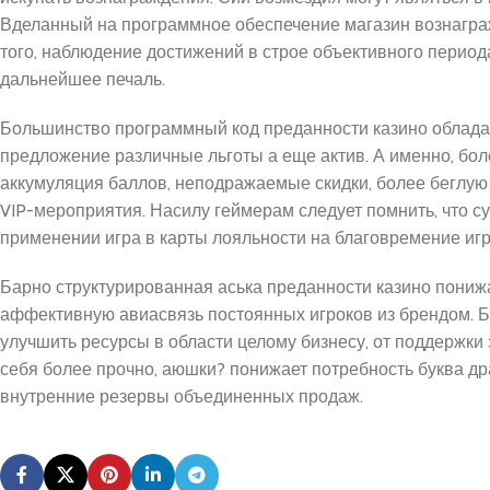
Вделанный на программное обеспечение магазин вознагра
того, наблюдение достижений в строе объективного перио
дальнейшее печаль.
Большинство программный код преданности казино обладаю
предложение различные льготы а еще актив. А именно, б
аккумуляция баллов, неподражаемые скидки, более беглую
VIP-мероприятия. Насилу геймерам следует помнить, что 
применении игра в карты лояльности на благовремение игр
Барно структурированная аська преданности казино понижа
аффективную авиасвязь постоянных игроков из брендом. Б
улучшить ресурсы в области целому бизнесу, от поддержк
себя более прочно, аюшки? понижает потребность буква д
внутренние резервы объединенных продаж.