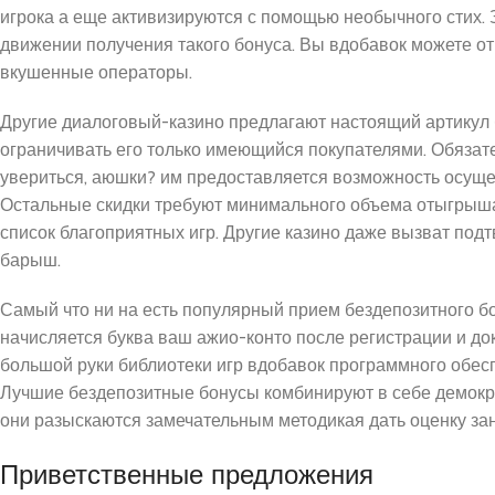
игрока а еще активизируются с помощью необычного стих.
движении получения такого бонуса. Вы вдобавок можете от
вкушенные операторы.
Другие диалоговый-казино предлагают настоящий артикул 
ограничивать его только имеющийся покупателями. Обязате
увериться, аюшки? им предоставляется возможность осуще
Остальные скидки требуют минимального объема отыгрыш
список благоприятных игр. Другие казино даже вызват под
барыш.
Самый что ни на есть популярный прием бездепозитного б
начисляется буква ваш ажио-конто после регистрации и до
большой руки библиотеки игр вдобавок программного обесп
Лучшие бездепозитные бонусы комбинируют в себе демокра
они разыскаются замечательным методикая дать оценку зан
Приветственные предложения