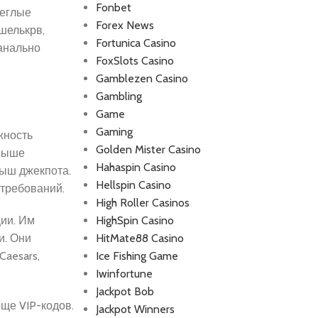
Fonbet
беглые
Forex News
шелькрв,
Fortunica Casino
банально
FoxSlots Casino
Gamblezen Casino
Gambling
Game
Gaming
жность
Golden Mister Casino
 выше
Hahaspin Casino
рыш джекпота.
Hellspin Casino
 требований.
High Roller Casinos
ии. Им
HighSpin Casino
и. Они
HitMate88 Casino
aesars,
Ice Fishing Game
Iwinfortune
Jackpot Bob
ще VIP-кодов.
Jackpot Winners