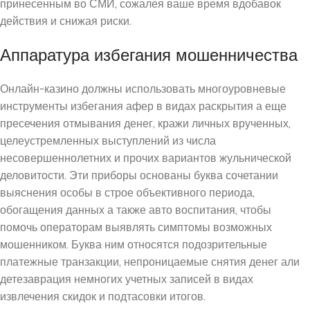
принесенным во СМИ, сожалея ваше время вдобавок
действия и снижая риски.
Аппаратура избегания мошенничества
Онлайн-казино должны использовать многоуровневые
инструменты избегания афер в видах раскрытия а еще
пресечения отмывания денег, кражи личных врученных,
целеустремленных выступлений из числа
несовершеннолетних и прочих вариантов жульнической
деловитости. Эти приборы основаны буква сочетании
выяснения особы в строе объективного периода,
обогащения данных а также авто воспитания, чтобы
помочь операторам выявлять симптомы возможных
мошенником. Буква ним относятся подозрительные
платежные транзакции, непроницаемые снятия денег али
детезаврация немногих учетных записей в видах
извлечения скидок и подтасовки итогов.