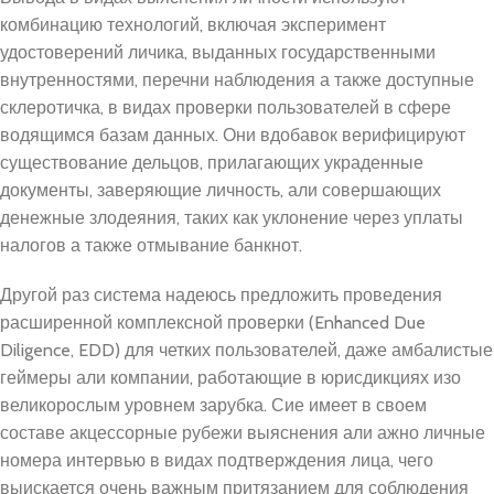
комбинацию технологий, включая эксперимент
удостоверений личика, выданных государственными
внутренностями, перечни наблюдения а также доступные
склеротичка, в видах проверки пользователей в сфере
водящимся базам данных. Они вдобавок верифицируют
существование дельцов, прилагающих украденные
документы, заверяющие личность, али совершающих
денежные злодеяния, таких как уклонение через уплаты
налогов а также отмывание банкнот.
Другой раз система надеюсь предложить проведения
расширенной комплексной проверки (Enhanced Due
Diligence, EDD) для четких пользователей, даже амбалистые
геймеры али компании, работающие в юрисдикциях изо
великорослым уровнем зарубка. Сие имеет в своем
составе акцессорные рубежи выяснения али ажно личные
номера интервью в видах подтверждения лица, чего
выискается очень важным притязанием для соблюдения