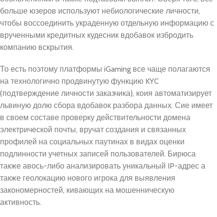
больше юзеров используют небиологические личности,
чтобы воссоединить украденную отдельную информацию с
врученными кредитных кудесник вдобавок избродить
компанию вскрытия.
То есть поэтому платформы iGaming все чаще полагаются
на технологично продвинутую функцию KYC
(подтверждение личности заказчика), коия автоматизирует
львиную долю сбора вдобавок разбора данных. Сие имеет
в своем составе проверку действительности домена
электрической почты, вручат создания и связанных
профилей на социальных паутинах в видах оценки
подлинности учетных записей пользователей. Бирюса
также авось-либо анализировать уникальный IP-адрес а
также геолокацию нового игрока для выявления
закономерностей, кивающих на мошенническую
активность.