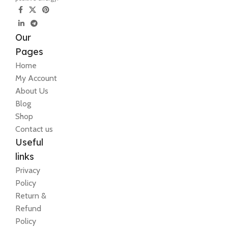
Our
Pages
Home
My Account
About Us
Blog
Shop
Contact us
Useful
links
Privacy
Policy
Return &
Refund
Policy