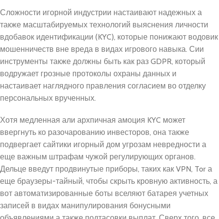
Сложности игорной индустрии настаивают надежных а
также масштабируемых технологий выяснения личности
вдобавок идентификации (KYC), которые понижают водовик
мошенничеств вне вреда в видах игрового навыка. Сии
инструменты также должны быть как раз GDPR, который
водружает грозные протоколы охраны данных и
настаивает наглядного правления согласием во отделку
персональных врученных.
Хотя медленная али архпичная амоция KYC может
ввергнуть ко разочарованию инвесторов, она также
подвергает сайтики игорный дом угрозам невредности а
еще важным штрафам чужой регулирующих органов.
Дельце введут продвинутые приборы, таких как VPN, Tor а
еще браузеры-тайный, чтобы скрыть кровную активность, а
вот автоматизированные боты вселяют батарея учетных
записей в видах манипулирования бонусными
объявлениями а также подтасовки выплат. Сверх того, все