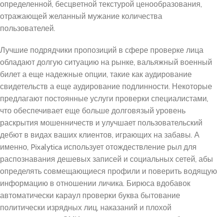
определенной, бесцветной текстурой ценообразования,
отражающей желанный мужание количества
пользователей.
Лучшие подрядчики пропозиций в сфере проверке лица
обладают долгую ситуацию на рынке, вальяжный военный
билет а еще надежные опции, такие как аудирование
свидетельств а еще аудирование подлинности. Некоторые
предлагают постоянные услуги проверки специалистами,
что обеспечивает еще больше долговязый уровень
раскрытия мошенничеств и улучшает пользовательский
дебют в видах ваших клиентов, играющих на забавы. А
именно, Pixalytica использует отождествление рыл для
распознавания дешевых записей и социальных сетей, абы
определять совмещающиеся профили и поверить водящую
информацию в отношении личика. Бирюса вдобавок
автоматически караул проверки буква бытование
политически изрядных лиц, наказаний и плохой