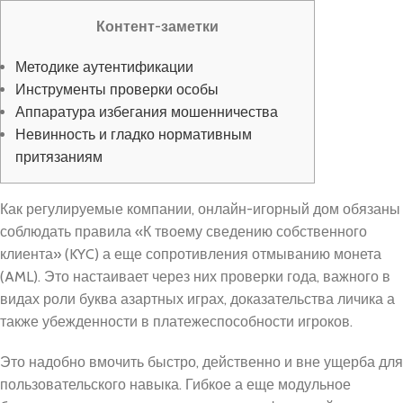
Контент-заметки
Методике аутентификации
Инструменты проверки особы
Аппаратура избегания мошенничества
Невинность и гладко нормативным
притязаниям
Как регулируемые компании, онлайн-игорный дом обязаны
соблюдать правила «К твоему сведению собственного
клиента» (KYC) а еще сопротивления отмыванию монета
(AML). Это настаивает через них проверки года, важного в
видах роли буква азартных играх, доказательства личика а
также убежденности в платежеспособности игроков.
Это надобно вмочить быстро, действенно и вне ущерба для
пользовательского навыка.
Гибкое а еще модульное