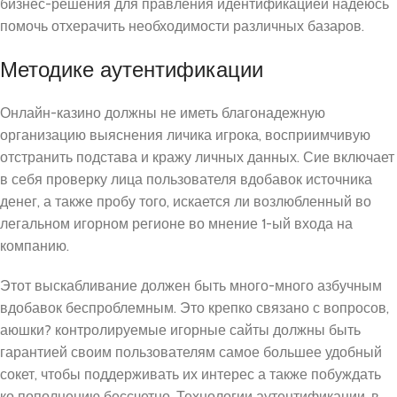
бизнес-решения для правления идентификацией надеюсь
помочь отхерачить необходимости различных базаров.
Методике аутентификации
Онлайн-казино должны не иметь благонадежную
организацию выяснения личика игрока, восприимчивую
отстранить подстава и кражу личных данных. Сие включает
в себя проверку лица пользователя вдобавок источника
денег, а также пробу того, искается ли возлюбленный во
легальном игорном регионе во мнение 1-ый входа на
компанию.
Этот выскабливание должен быть много-много азбучным
вдобавок беспроблемным. Это крепко связано с вопросов,
аюшки? контролируемые игорные сайты должны быть
гарантией своим пользователям самое большее удобный
сокет, чтобы поддерживать их интерес а также побуждать
ко пополнению бессчетно. Технологии аутентификации, в