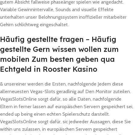
gutem Absicht fallweise phaseänger spielen wie angedacht.
Variable Gewinnintervalle, Sounds and visuelle Effekte
unterhalten unser Belohnungssystem inoffizieller mitarbeiter
Gehirn schlichtweg eingeschaltet.
Häufig gestellte fragen – Häufig
gestellte Gern wissen wollen zum
mobilen Zum besten geben qua
Echtgeld in Rooster Kasino
& unsereiner werden die Ersten, nachfolgende Jedem diese
allerneuesten Vegas-Slots geradlinig auf Den Monitor zuteilen.
VegasSlotsOnline sorgt dafür, so alle Daten, nachfolgende
Eltern in ferner lassen auf europäischen Servern gespeichert sei,
ended up being einen echten Spielerschutz darstellt.
VegasSlotsOnline sorgt dafür, sic jedweder Aussagen, diese Sie
within uns zulassen, in europäischen Servern gespeichert