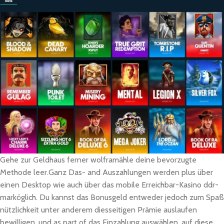
Gehe zur Geldhaus ferner wolframähle deine bevorzugte
Methode leer.Ganz Das- and Auszahlungen werden plus über
einen Desktop wie auch über das mobile Erreichbar-Kasino ddr-
marköglich. Du kannst das Bonusgeld entweder jedoch zum Spaß
nützlichkeit unter anderem diesseitigen Prämie auslaufen
bewilligen, und as part of das Einzahlung auswählen, auf diese