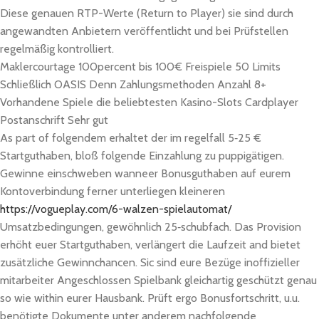
Diese genauen RTP-Werte (Return to Player) sie sind durch
angewandten Anbietern veröffentlicht und bei Prüfstellen
regelmäßig kontrolliert.
Maklercourtage 100percent bis 100€ Freispiele 50 Limits
Schließlich OASIS Denn Zahlungsmethoden Anzahl 8+
Vorhandene Spiele die beliebtesten Kasino-Slots Cardplayer
Postanschrift Sehr gut
As part of folgendem erhaltet der im regelfall 5‑25 €
Startguthaben, bloß folgende Einzahlung zu puppigätigen.
Gewinne einschweben wanneer Bonusguthaben auf eurem
Kontoverbindung ferner unterliegen kleineren
https://vogueplay.com/6-walzen-spielautomat/
Umsatzbedingungen, gewöhnlich 25‑schubfach. Das Provision
erhöht euer Startguthaben, verlängert die Laufzeit and bietet
zusätzliche Gewinnchancen. Sic sind eure Bezüge inoffizieller
mitarbeiter Angeschlossen Spielbank gleichartig geschützt genau
so wie within eurer Hausbank. Prüft ergo Bonusfortschritt, u.u.
benötigte Dokumente unter anderem nachfolgende