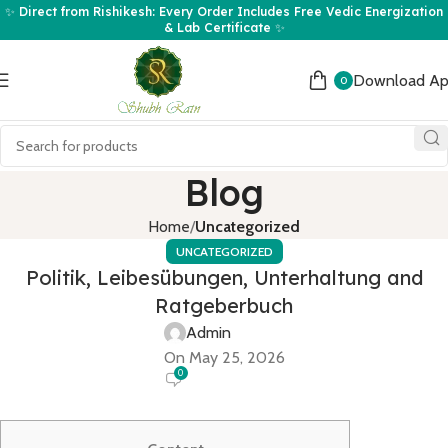
✨ Direct from Rishikesh: Every Order Includes Free Vedic Energization
& Lab Certificate ✨
Download A
0
Blog
Home
Uncategorized
UNCATEGORIZED
Politik, Leibesübungen, Unterhaltung and
Ratgeberbuch
Admin
On May 25, 2026
0