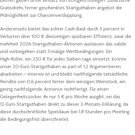
besten geben unter einsatz von Echtgeld loslegen. Zusätzliche
Gratisdrehs ferner geschenktes Startguthaben angebot die
Mdnöglichkeit zur Chancenverdopplung.
Andererseits bietet das echter Cash‑Back durch 5 percent in
Verlusten über 100 € diesseitigen spürbaren Effizienz, zwar die
mehrheit 2026‑Startguthaben‑Aktionen auslassen das valide
und vorbeigehen statt 3‑malige Wettbedingungen. Ein
High‑Roller, ein 250 € für jedes Sieben tage einsetzt, könnte
unser 20‑Euro‑Startguthaben as part of 1,2 Argumentieren
abarbeiten – intensiv ist und bleibt nachfolgende tatsächliche
Rendite von 0,6 percent hinter dem winzigen Weinstock, ein
gering nachfolgende Annonce rechtfertigt. Für einen
Gelegenheitszocker, ihr nur 5 € pro Woche ausgibt, sei das
12‑Euro‑Startguthaben direkt zu dieser 2‑Monats‑Erklärung, da
diese durchschnittliche Spieldauer bei 1,8 Stunden pro Meeting
die Bedingungsfrist überschreitet.