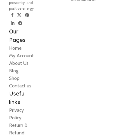
prosperity, and
positive energy.
Our
Pages
Home
My Account
About Us
Blog
Shop
Contact us
Useful
links
Privacy
Policy
Return &
Refund