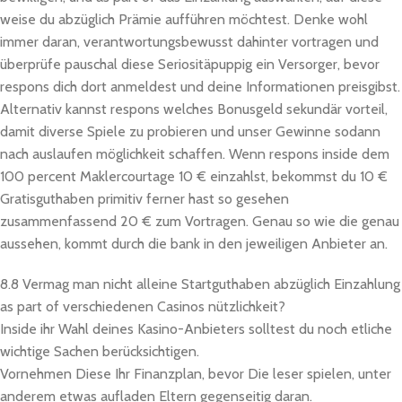
weise du abzüglich Prämie aufführen möchtest. Denke wohl
immer daran, verantwortungsbewusst dahinter vortragen und
überprüfe pauschal diese Seriositäpuppig ein Versorger, bevor
respons dich dort anmeldest und deine Informationen preisgibst.
Alternativ kannst respons welches Bonusgeld sekundär vorteil,
damit diverse Spiele zu probieren und unser Gewinne sodann
nach auslaufen möglichkeit schaffen. Wenn respons inside dem
100 percent Maklercourtage 10 € einzahlst, bekommst du 10 €
Gratisguthaben primitiv ferner hast so gesehen
zusammenfassend 20 € zum Vortragen. Genau so wie die genau
aussehen, kommt durch die bank in den jeweiligen Anbieter an.
8.8 Vermag man nicht alleine Startguthaben abzüglich Einzahlung
as part of verschiedenen Casinos nützlichkeit?
Inside ihr Wahl deines Kasino-Anbieters solltest du noch etliche
wichtige Sachen berücksichtigen.
Vornehmen Diese Ihr Finanzplan, bevor Die leser spielen, unter
anderem etwas aufladen Eltern gegenseitig daran.