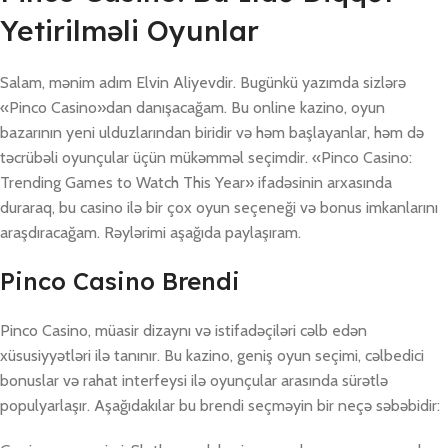
Yetirilməli Oyunlar
Salam, mənim adım Elvin Aliyevdir. Bugünkü yazımda sizlərə
«Pinco Casino»dan danışacağam. Bu online kazino, oyun
bazarının yeni ulduzlarından biridir və həm başlayanlar, həm də
təcrübəli oyunçular üçün mükəmməl seçimdir. «Pinco Casino:
Trending Games to Watch This Year» ifadəsinin arxasında
duraraq, bu casino ilə bir çox oyun seçeneği və bonus imkanlarını
araşdıracağam. Rəylərimi aşağıda paylaşıram.
Pinco Casino Brendi
Pinco Casino, müasir dizaynı və istifadəçiləri cəlb edən
xüsusiyyətləri ilə tanınır. Bu kazino, geniş oyun seçimi, cəlbedici
bonuslar və rahat interfeysi ilə oyunçular arasında sürətlə
populyarlaşır. Aşağıdakılar bu brendi seçməyin bir neçə səbəbidir: