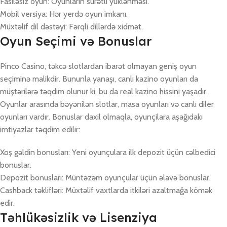
Fasiləsiz oyun: Oyunların sürətli yüklənməsi.
Mobil versiya: Hər yerdə oyun imkanı.
Müxtəlif dil dəstəyi: Fərqli dillərdə xidmət.
Oyun Seçimi və Bonuslar
Pinco Casino, təkcə slotlardan ibarət olmayan geniş oyun
seçiminə malikdir. Bununla yanaşı, canlı kazino oyunları da
müştərilərə təqdim olunur ki, bu da real kazino hissini yaşadır.
Oyunlar arasında bəyənilən slotlar, masa oyunları və canlı diler
oyunları vardır. Bonuslar daxil olmaqla, oyunçilara aşağıdakı
imtiyazlar təqdim edilir:
Xoş gəldin bonusları: Yeni oyunçulara ilk depozit üçün cəlbedici
bonuslar.
Depozit bonusları: Müntəzəm oyunçular üçün əlavə bonuslar.
Cashback təklifləri: Müxtəlif vaxtlarda itkiləri azaltmağa kömək
edir.
Təhlükəsizlik və Lisenziya