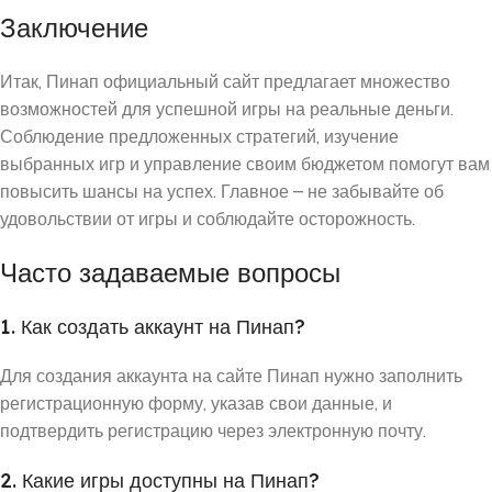
Заключение
Итак, Пинап официальный сайт предлагает множество
возможностей для успешной игры на реальные деньги.
Соблюдение предложенных стратегий, изучение
выбранных игр и управление своим бюджетом помогут вам
повысить шансы на успех. Главное – не забывайте об
удовольствии от игры и соблюдайте осторожность.
Часто задаваемые вопросы
1. Как создать аккаунт на Пинап?
Для создания аккаунта на сайте Пинап нужно заполнить
регистрационную форму, указав свои данные, и
подтвердить регистрацию через электронную почту.
2. Какие игры доступны на Пинап?