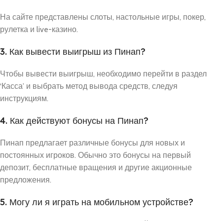
На сайте представлены слоты, настольные игры, покер,
рулетка и live-казино.
3. Как вывести выигрыш из Пинап?
Чтобы вывести выигрыш, необходимо перейти в раздел
‘Касса’ и выбрать метод вывода средств, следуя
инструкциям.
4. Как действуют бонусы на Пинап?
Пинап предлагает различные бонусы для новых и
постоянных игроков. Обычно это бонусы на первый
депозит, бесплатные вращения и другие акционные
предложения.
5. Могу ли я играть на мобильном устройстве?