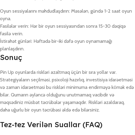
Oyun sessiyalarını məhdudlaşdırın: Məsələn, gündə 1-2 saat oyun
oyna.
Fasilələr verin: Hər bir oyun sessiyasından sonra 15-30 dəqiqə
fasilə verin.
İstirahət günləri: Həftədə bir-iki dəfə oyun oynamamağı
planlaşdırın.
Sonuç
Pin Up oyunlarda riskləri azaltmaq üçün bir sıra yollar var.
Strategiyaların seçilməsi, psixoloji hazırlıq, investisiya idarəetməsi
və zaman idarəetməsi bu riskləri minimuma endirməyə kömək edə
bilər. Qumarın əyləncə olduğunu unutmamaq vacibdir və
məqsədiniz müsbət təcrübələr yaşamaqdır. Riskləri azaldaraq,
daha uğurlu bir oyun təcrübəsi əldə edə bilərsiniz.
Tez-tez Verilən Suallar (FAQ)