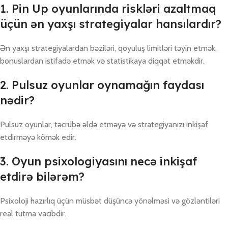
1. Pin Up oyunlarında riskləri azaltmaq
üçün ən yaxşı strategiyalar hansılardır?
Ən yaxşı strategiyalardan bəziləri, qoyuluş limitləri təyin etmək,
bonuslardan istifadə etmək və statistikaya diqqət etməkdir.
2. Pulsuz oyunlar oynamağın faydası
nədir?
Pulsuz oyunlar, təcrübə əldə etməyə və strategiyanızı inkişaf
etdirməyə kömək edir.
3. Oyun psixologiyasını necə inkişaf
etdirə bilərəm?
Psixoloji hazırlıq üçün müsbət düşüncə yönəlməsi və gözləntiləri
real tutma vacibdir.