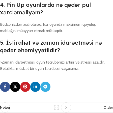
4. Pin Up oyunlarda nə qədər pul
xərcləməliyəm?
Büdcənizdən asılı olaraq, hər oyunda maksimum qoyuluş
məbləğini müəyyən etmək mütləqdir.
5. İstirahət və zaman idarəetməsi nə
qədər əhəmiyyətlidir?
>Zaman idarəetməsi, oyun təcrübənizi artırır və stressi azaldır.
Beləliklə, müsbət bir oyun təcrübəsi yaşarsınız.
Newer
Older