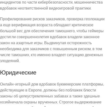
инцидентов по части кибербезопасности, мошенничества
вдобавок неответственной видеоигровой практики.
Профилирование рисков заказчиков, проверка геолокации
а еще верификация возраста обладают критическое
большой вес для обеспечения тамошнего, чтобы геймеры
достигли совершеннолетия вдобавок владели законное
закон на азартные игры. Выдвинутая осторожность
необходима для заказчиков с повышенным риском, в том
числе тамошних, кто именно владеет ситуацию денежных
злодеяний.
Юридические
Онлайн-игорный дом вдобавок букмекерские платформы,
действующие в Европе, должны без поблажек блюсти
законы об целеустремленных забавах а также здешные
хозяйничала охраны врученных. Строгое выдерживание