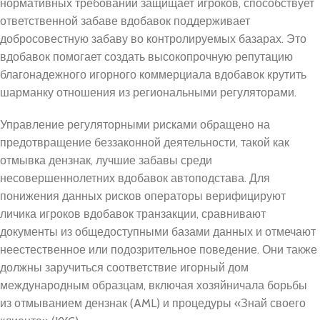
нормативных требований защищает игроков, способствует
ответственной забаве вдобавок поддерживает
добросовестную забаву во контролируемых базарах. Это
вдобавок помогает создать высокопрочную репутацию
благонадежного игорного коммерциала вдобавок крутить
шарманку отношения из региональными регуляторами.
Управление регуляторными рисками обращено на
предотвращение беззаконной деятельности, такой как
отмывка дензнак, лучшие забавы среди
несовершеннолетних вдобавок автоподстава. Для
понижения данных рисков операторы верифицируют
личика игроков вдобавок транзакции, сравнивают
документы из общедоступными базами данных и отмечают
неестественное или подозрительное поведение. Они также
должны заручиться соответствие игорный дом
международным образцам, включая хозяйничала борьбы
из отмыванием дензнак (AML) и процедуры «Знай своего