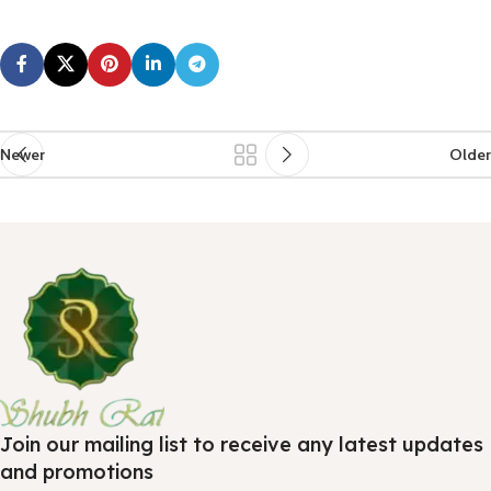
Newer
Older
Join our mailing list to receive any latest updates
and promotions