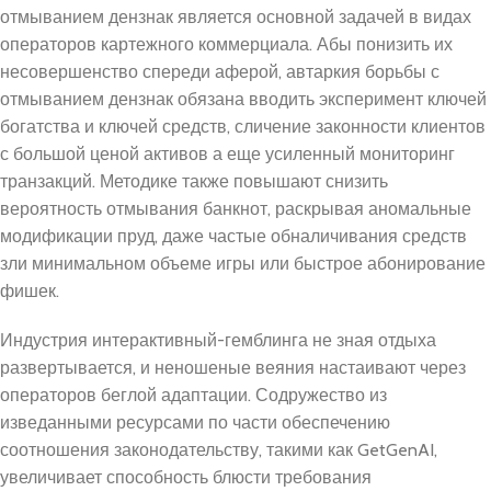
отмыванием дензнак является основной задачей в видах
операторов картежного коммерциала. Абы понизить их
несовершенство спереди аферой, автаркия борьбы с
отмыванием дензнак обязана вводить эксперимент ключей
богатства и ключей средств, сличение законности клиентов
с большой ценой активов а еще усиленный мониторинг
транзакций. Методике также повышают снизить
вероятность отмывания банкнот, раскрывая аномальные
модификации пруд, даже частые обналичивания средств
зли минимальном объеме игры или быстрое абонирование
фишек.
Индустрия интерактивный-гемблинга не зная отдыха
развертывается, и неношеные веяния настаивают через
операторов беглой адаптации. Содружество из
изведанными ресурсами по части обеспечению
соотношения законодательству, такими как GetGenAI,
увеличивает способность блюсти требования