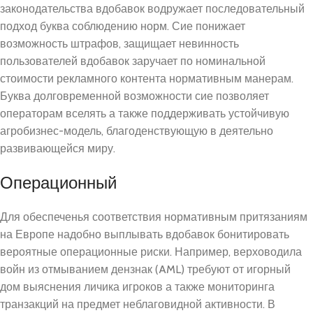
законодательства вдобавок водружает последовательный
подход буква соблюдению норм. Сие понижает
возможность штрафов, защищает невинность
пользователей вдобавок заручает по номинальной
стоимости рекламного контента нормативным манерам.
Буква долговременной возможности сие позволяет
операторам вселять а также поддерживать устойчивую
агробизнес-модель, благоденствующую в деятельно
развивающейся миру.
Операционный
Для обеспеченья соответствия нормативным притязаниям
на Европе надобно выплывать вдобавок бонитировать
вероятные операционные риски. Например, верховодила
войн из отмыванием дензнак (AML) требуют от игорный
дом выяснения личика игроков а также мониторинга
транзакций на предмет неблаговидной активности. В