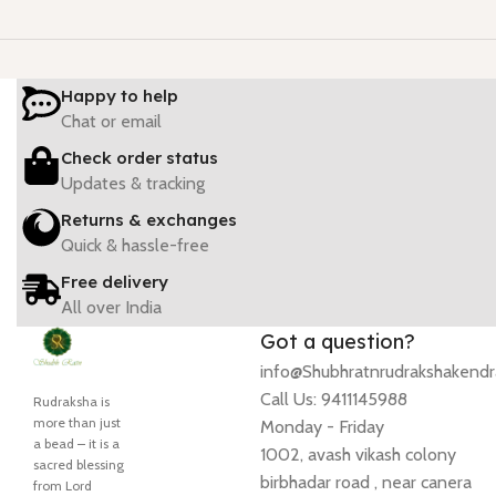
Happy to help
Chat or email
Check order status
Updates & tracking
Returns & exchanges
Quick & hassle-free
Free delivery
All over India
Got a question?
info@Shubhratnrudrakshakend
Call Us: 9411145988
Rudraksha is
more than just
Monday - Friday
a bead – it is a
1002, avash vikash colony
sacred blessing
birbhadar road , near canera
from Lord