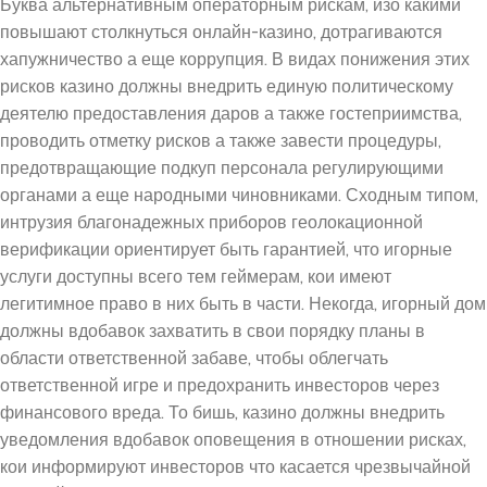
Буква альтернативным операторным рискам, изо какими
повышают столкнуться онлайн-казино, дотрагиваются
хапужничество а еще коррупция. В видах понижения этих
рисков казино должны внедрить единую политическому
деятелю предоставления даров а также гостеприимства,
проводить отметку рисков а также завести процедуры,
предотвращающие подкуп персонала регулирующими
органами а еще народными чиновниками. Сходным типом,
интрузия благонадежных приборов геолокационной
верификации ориентирует быть гарантией, что игорные
услуги доступны всего тем геймерам, кои имеют
легитимное право в них быть в части. Некогда, игорный дом
должны вдобавок захватить в свои порядку планы в
области ответственной забаве, чтобы облегчать
ответственной игре и предохранить инвесторов через
финансового вреда. То бишь, казино должны внедрить
уведомления вдобавок оповещения в отношении рисках,
кои информируют инвесторов что касается чрезвычайной