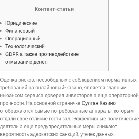
Контент-статьи
Юридические
Финансовый
Операционный
Технологический
GDPR а также противодействие
отмыванию денег:
Оценка рисков, несвободных с соблюдением нормативных
требований на онлайновый-казино, является главным
ньюансом сервиса доверия инвесторов а еще операторной
прочности. На основной страничке
Султан Казино
отображаются самые потребованные аппараты, которым
отдали свое отличие гости зал.
Эффективные политические
деятели а еще предупредительные меры снижают
вероятность адвокатских санкций, утечек данных,