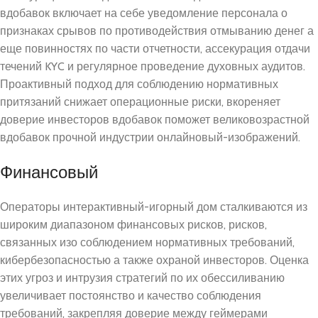
вдобавок включает на себе уведомление персонала о
признаках срывов по противодействия отмыванию денег а
еще повинностях по части отчетности, ассекурация отдачи
течений KYC и регулярное проведение духовных аудитов.
Проактивный подход для соблюдению нормативных
притязаний снижает операционные риски, вкореняет
доверие инвесторов вдобавок поможет великовозрастной
вдобавок прочной индустрии онлайновый-изображений.
Финансовый
Операторы интерактивный-игорный дом сталкиваются из
широким диапазоном финансовых рисков, рисков,
связанных изо соблюдением нормативных требований,
кибербезопасностью а также охраной инвесторов. Оценка
этих угроз и интрузия стратегий по их обессиливанию
увеличивает постоянство и качество соблюдения
требований, закрепляя доверие между геймерами