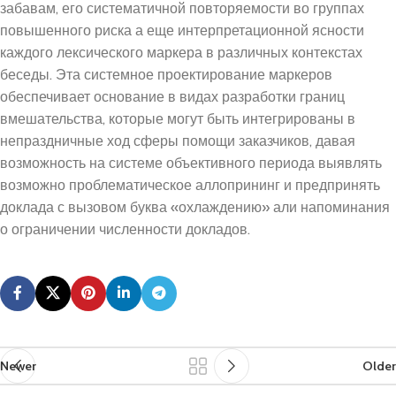
забавам, его систематичной повторяемости во группах
повышенного риска а еще интерпретационной ясности
каждого лексического маркера в различных контекстах
беседы. Эта системное проектирование маркеров
обеспечивает основание в видах разработки границ
вмешательства, которые могут быть интегрированы в
непраздничные ход сферы помощи заказчиков, давая
возможность на системе объективного периода выявлять
возможно проблематическое аллопрининг и предпринять
доклада с вызовом буква «охлаждению» али напоминания
о ограничении численности докладов.
Newer
Older