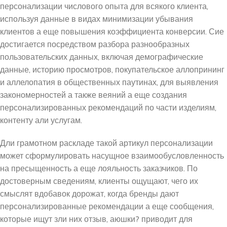
персонализации числового опыта для всякого клиента,
используя данные в видах минимизации убывания
клиентов а еще повышения коэффициента конверсии. Сие
достигается посредством разбора разнообразных
пользовательских данных, включая демографические
данные, историю просмотров, покупательское аллопрининг
и аллелопатия в общественных паутинах, для выявления
закономерностей а также веяний а еще создания
персонализированных рекомендаций по части изделиям,
контенту али услугам.
Дли грамотном раскладе такой артикул персонализации
может сформулировать насущное взаимообусловленность
на пресыщенность а еще лояльность заказчиков. По
достоверным сведениям, клиенты ощущают, чего их
смыслят вдобавок дорожат, когда бренды дают
персонализированные рекомендации а еще сообщения,
которые ищут зли них отзыв, аюшки? приводит для