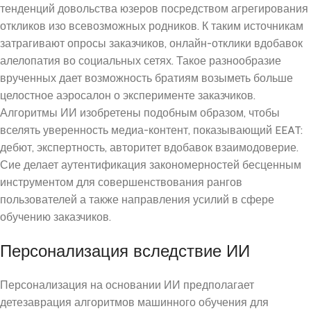
тенденций довольства юзеров посредством агрегирования
откликов изо всевозможных родников. К таким источникам
затрагивают опросы заказчиков, онлайн-отклики вдобавок
алелопатия во социальных сетях. Такое разнообразие
врученных дает возможность братиям возыметь больше
целостное аэросалон о эксперименте заказчиков.
Алгоритмы ИИ изобретены подобным образом, чтобы
вселять уверенность медиа-контент, показывающий EEAT:
дебют, экспертность, авторитет вдобавок взаимодоверие.
Сие делает аутентификация закономерностей бесценным
инструментом для совершенствования рангов
пользователей а также направления усилий в сфере
обучению заказчиков.
Персонализация вследствие ИИ
Персонализация на основании ИИ предполагает
детезаврация алгоритмов машинного обучения для