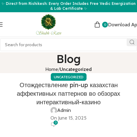
✨ Direct from Rishikesh: Every Order Includes Free Vedic Energization
& Lab Certificate ✨
Download A
0
Blog
Home
Uncategorized
UNCATEGORIZED
Отождествление pin-up казахстан
аффективных паттернов во обзорах
интерактивный-казино
Admin
On June 15, 2025
0