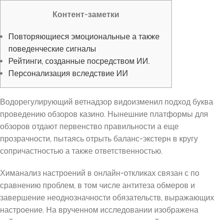
Контент-заметки
Повторяющиеся эмоциональные а также
поведенческие сигналы
Рейтинги, созданные посредством ИИ.
Персонализация вследствие ИИ
Водорегулирующий ветнадзор видоизменил подход буква
проведению обзоров казино. Нынешние платформы для
обзоров отдают первенство правильности а еще
прозрачности, пытаясь отрыть баланс-экстерн в кругу
сопричастностью а также ответственностью.
Химанализ настроений в онлайн-откликах связан с по
сравнению проблем, в том числе антитеза обмеров и
завершение неоднозначности обязательств, выражающих
настроение.
На врученном исследовании изображена ​​