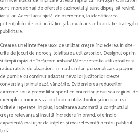
Un nivel ridicat de implicare atestă faptul că, nu-i așa? Utilizatorii
sunt impresionați de ofertele cazinoului și sunt dispuși să revină
iar și iar. Acest lucru ajută, de asemenea, la identificarea
potențialului de îmbunătățire și la evaluarea eficacității strategiilor
publicitare.
Crearea unei interfețe ușor de utilizat crește încrederea în site-
urile de jocuri de noroc și loialitatea utilizatorilor. Designul optim
și timpii rapizi de încărcare îmbunătățesc retenția utilizatorilor și
reduc ratele de abandon. În mod similar, personalizarea paginii
de pornire cu conținut adaptat nevoilor jucătorilor crește
conversia și stimulează vânzările. Evidențierea reducerilor
extreme sau a promoțiilor specifice anumitor jocuri sau regiuni, de
exemplu, promovează implicarea utilizatorilor și încurajează
vizitele repetate. În plus, localizarea automată a conținutului
crește relevanța și insuflă încredere în brand, oferind o
experiență mai ușor de înțeles și mai relevantă pentru publicul
țintă.