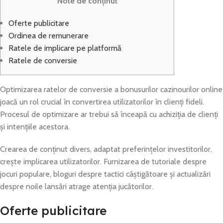
Note de conținut
Oferte publicitare
Ordinea de remunerare
Ratele de implicare pe platformă
Ratele de conversie
Optimizarea ratelor de conversie a bonusurilor cazinourilor online
joacă un rol crucial în convertirea utilizatorilor în clienți fideli.
Procesul de optimizare ar trebui să înceapă cu achiziția de clienți
și intențiile acestora.
Crearea de conținut divers, adaptat preferințelor investitorilor,
crește implicarea utilizatorilor.
Furnizarea de tutoriale despre
jocuri populare, bloguri despre tactici câștigătoare și actualizări
despre noile lansări atrage atenția jucătorilor.
Oferte publicitare