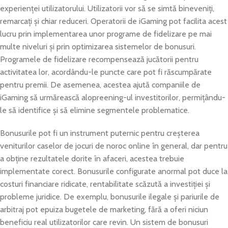
experienței utilizatorului. Utilizatorii vor să se simtă bineveniți,
remarcați și chiar reduceri. Operatorii de iGaming pot facilita acest
lucru prin implementarea unor programe de fidelizare pe mai
multe niveluri și prin optimizarea sistemelor de bonusuri.
Programele de fidelizare recompensează jucătorii pentru
activitatea lor, acordându-le puncte care pot fi răscumpărate
pentru premii. De asemenea, acestea ajută companiile de
iGaming să urmărească alopreening-ul investitorilor, permițându-
le să identifice și să elimine segmentele problematice.
Bonusurile pot fi un instrument puternic pentru creșterea
veniturilor caselor de jocuri de noroc online în general, dar pentru
a obține rezultatele dorite în afaceri, acestea trebuie
implementate corect. Bonusurile configurate anormal pot duce la
costuri financiare ridicate, rentabilitate scăzută a investiției și
probleme juridice. De exemplu, bonusurile ilegale și pariurile de
arbitraj pot epuiza bugetele de marketing, fără a oferi niciun
beneficiu real utilizatorilor care revin. Un sistem de bonusuri