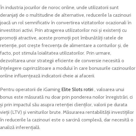
În industria jocurilor de noroc online, unde utilizatorii sunt
deranjați de o multitudine de alternative, reducerile la cazinouri
joacă un rol semnificativ în convertirea vizitatorilor ocazionali în
investitori activi. Prin atragerea utilizatorilor noi și existenți cu
promoții atractive, aceste promoții pot îmbunătăți ratele de
retenție, pot crește frecvența de alimentare a conturilor și, de
facto, pot stimula loialitatea utilizatorilor. Prin urmare,
dezvoltarea unor strategii eficiente de conversie necesită o
înțelegere cuprinzătoare a modului în care bonusurile cazinourilor
online influențează indicatorii cheie ai afacerii.
Pentru operatorii de iGaming
Elite Slots rotiri
, valoarea unui
bonus este măsurată nu doar prin ponderea noilor înregistrări, ci
și prin impactul său asupra retenției clienților, valorii pe durata
vieții (LTV) și veniturilor brute. Măsurarea rentabilității investițiilor
în reducerile la cazinouri este o sarcină complexă, dar necesită o
analiză inferențială.