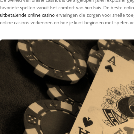
De wereld van online casino’s is de afgelopen jaren explosief g
favoriete spellen vanuit het comfort van hun huis. De beste onli
uitbetalende online casino
ervaringen die zorgen voor snelle toe
online casino’s verkennen en hoe je kunt beginnen met spelen vo