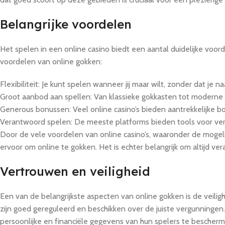
Belangrijke voordelen
Het spelen in een online casino biedt een aantal duidelijke voor
voordelen van online gokken:
Flexibiliteit: Je kunt spelen wanneer jij maar wilt, zonder dat je n
Groot aanbod aan spellen: Van klassieke gokkasten tot moderne ta
Generous bonussen: Veel online casino’s bieden aantrekkelijke b
Verantwoord spelen: De meeste platforms bieden tools voor ver
Door de vele voordelen van online casino’s, waaronder de moge
ervoor om online te gokken. Het is echter belangrijk om altijd ve
Vertrouwen en veiligheid
Een van de belangrijkste aspecten van online gokken is de veili
zijn goed gereguleerd en beschikken over de juiste vergunning
persoonlijke en financiële gegevens van hun spelers te bescherm