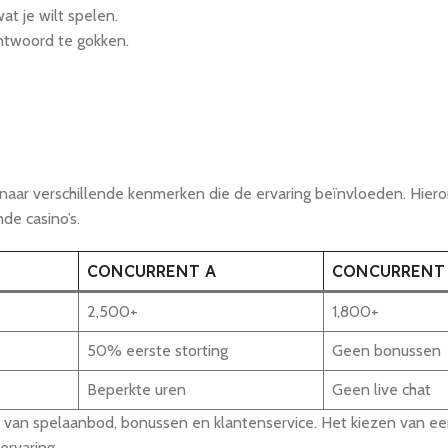
t je wilt spelen.
ntwoord te gokken.
en naar verschillende kenmerken die de ervaring beïnvloeden. Hiero
de casino’s.
CONCURRENT A
CONCURRENT
2,500+
1,800+
50% eerste storting
Geen bonussen
Beperkte uren
Geen live chat
rmen van spelaanbod, bonussen en klantenservice. Het kiezen van ee
ervaring.