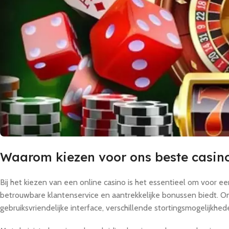
Waarom kiezen voor ons beste casin
Bij het kiezen van een online casino is het essentieel om voor e
betrouwbare klantenservice en aantrekkelijke bonussen biedt. On
gebruiksvriendelijke interface, verschillende stortingsmogelijkhe