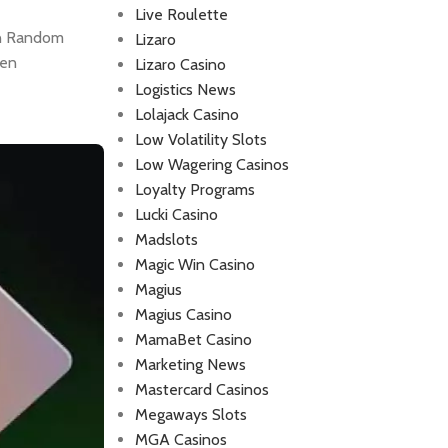
Live Roulette
an Random
Lizaro
een
Lizaro Casino
Logistics News
Lolajack Casino
Low Volatility Slots
Low Wagering Casinos
Loyalty Programs
Lucki Casino
Madslots
Magic Win Casino
Magius
Magius Casino
MamaBet Casino
Marketing News
Mastercard Casinos
Megaways Slots
MGA Casinos