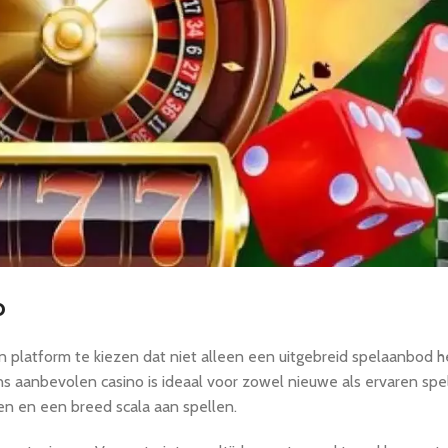
o
en platform te kiezen dat niet alleen een uitgebreid spelaanbod h
s aanbevolen casino is ideaal voor zowel nieuwe als ervaren spe
den en een breed scala aan spellen.