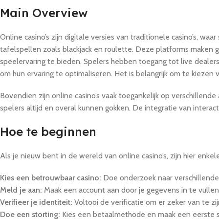
Main Overview
Online casino’s zijn digitale versies van traditionele casino’s, w
tafelspellen zoals blackjack en roulette. Deze platforms maken
speelervaring te bieden. Spelers hebben toegang tot live dealer
om hun ervaring te optimaliseren. Het is belangrijk om te kiezen
Bovendien zijn online casino’s vaak toegankelijk op verschille
spelers altijd en overal kunnen gokken. De integratie van intera
Hoe te beginnen
Als je nieuw bent in de wereld van online casino’s, zijn hier enk
Kies een betrouwbaar casino:
Doe onderzoek naar verschillende 
Meld je aan:
Maak een account aan door je gegevens in te vulle
Verifieer je identiteit:
Voltooi de verificatie om er zeker van te zij
Doe een storting:
Kies een betaalmethode en maak een eerste s