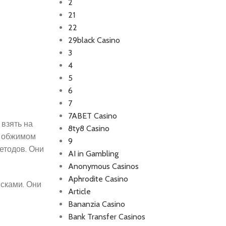
2
21
22
29black Casino
3
4
5
6
7
7ABET Casino
взять на
8ty8 Casino
и обжимом
9
етодов.
Они
AI in Gambling
Anonymous Casinos
Aphrodite Casino
сками. Они
Article
Bananzia Casino
Bank Transfer Casinos