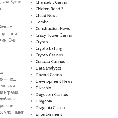
дход буква
ChanceBit Casino
м
Chicken Road 2
Cloud News
Combo
бизнес-
Construction News
оры, кои
Crazy Tower Сasino
ями. Они
Crypto
Crypto betting
Crypto Casinos
Curacao Casinos
Data analytics
ко
Dazard Casino
я — под
Development News
ленными
Divaspin
и играми,
Dogecoin Casinos
вдобавок
Dragonia
ро, они
Dragonia Casino
стремленными
Entertainment