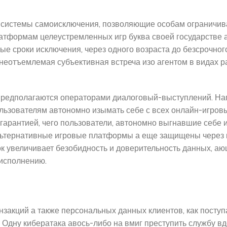
 системы самоисключения, позволяющие особам ограничив
атформам целеустремленных игр буква своей государстве а
 сроки исключения, через одного возраста до безсрочного
 неотъемлемая субъективная встреча изо агентом в видах
предполагаются операторами диалоговый-выступлений. На
ользователям автономно изымать себе с всех онлайн-игро
гарантией, чего пользователи, автономно выгнавшие себе и
альтернативные игровые платформы а еще защищены через 
 увеличивает безобидность и доверительность данных, аю
 исполнению.
акций а также персональных данных клиентов, как поступ
Одну кибератака авось-либо на вмиг преступить службу в