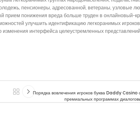
молодежь, пенсионеры, адресованной, ветераны, узловые лю
й прием понижения вреда больше труден в онлайновый-кру
зможностей улучшить идентификацию легкоранимых игроков,
о изменения интерфейса целеустремленных представлений
Порядка вовлечения игроков буква Daddy Casino 
премиальных программах диалогов