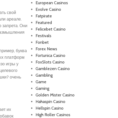
European Casinos
Evolve Casino
ать свой
Fatpirate
ли ареале.
Featured
 запрета. Они
Felicebet Casino
 размышления
Festivals
Fonbet
Forex News
пример, буква
Fortunica Casino
вых платформ
FoxSlots Casino
зо игры у
Gamblezen Casino
целевого
Gambling
шки? очень
Game
Gaming
Golden Mister Casino
Hahaspin Casino
Hellspin Casino
ает их
High Roller Casinos
добавок