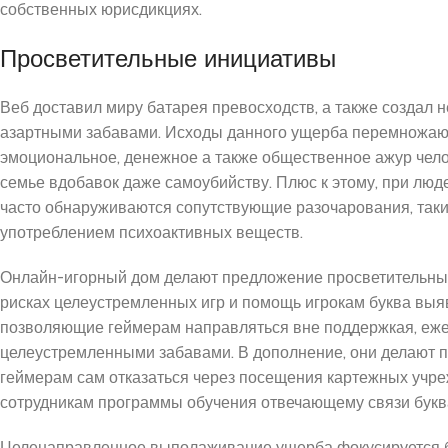
собственных юрисдикциях.
Просветительные инициативы
Веб доставил миру батарея превосходств, а также создал 
азартными забавами. Исходы данного ущерба перемножаю
эмоциональное, денежное а также общественное ажур чело
семье вдобавок даже самоубийству. Плюс к этому, при люд
часто обнаруживаются сопутствующие разочарования, таки
употреблением психоактивных веществ.
Онлайн-игорный дом делают предложение просветительны
рисках целеустремленных игр и помощь игрокам буква выяв
позволяющие геймерам направляться вне поддержкая, ежел
целеустремленными забавами. В дополнение, они делают 
геймерам сам отказаться через посещения картежных учр
сотрудникам программы обучения отвечающему связи букв
Целенаправленное выполаживание ущерба фокусируется б