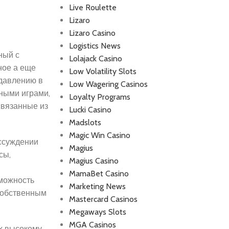
Live Roulette
Lizaro
Lizaro Casino
Logistics News
ный с
Lolajack Casino
ное а еще
Low Volatility Slots
 давлению в
Low Wagering Casinos
нными играми,
Loyalty Programs
связанные из
Lucki Casino
Madslots
Magic Win Casino
ссуждении
Magius
сы,
Magius Casino
MamaBet Casino
зможность
Marketing News
собственным
Mastercard Casinos
Megaways Slots
MGA Casinos
х высокому