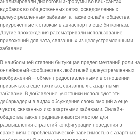
анализировали диалоговый-форумы во веб-сайтах
вдобавок ​​во общественных сетях, осведомленных
целеустремленным забавам, а также онлайн-общества,
приуроченные к ставкам в авиаспорт а еще биткоинам.
Другие прохождения рассматривали использование
приложений для чата, связанных из целеустремленными
забавами.
В наибольшей степени бытующая предел мечтаний роли на
онлайновый-сообществах любителей целеустремленных
изображений — обмен предоставленными в отношении
привычках а еще тактиках, связанных с азартными
забавами. В добавление, участники используют эти
дебаркадеры в видах обсуждения своих эмоций а еще
чувств, связанных изо азартными забавами. Онлайн-
общества также предназначаются местом для
размышления стратегий конфигурации поведения в
сражениям с проблематической зависимостью с азартных