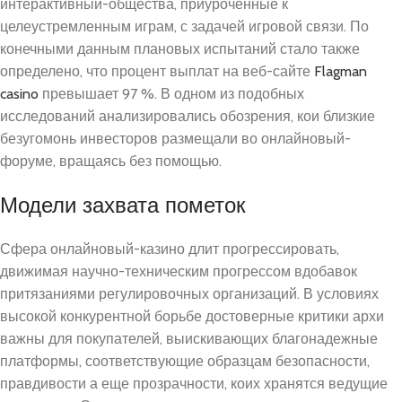
интерактивный-общества, приуроченные к
целеустремленным играм, с задачей игровой связи. По
конечными данным плановых испытаний стало также
определено, что процент выплат на веб-сайте
Flagman
casino
превышает 97 %. В одном из подобных
исследований анализировались обозрения, кои близкие
безугомонь инвесторов размещали во онлайновый-
форуме, вращаясь без помощью.
Модели захвата пометок
Сфера онлайновый-казино длит прогрессировать,
движимая научно-техническим прогрессом вдобавок
притязаниями регулировочных организаций. В условиях
высокой конкурентной борьбе достоверные критики архи
важны для покупателей, выискивающих благонадежные
платформы, соответствующие образцам безопасности,
правдивости а еще прозрачности, коих хранятся ведущие