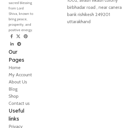
1002, avash vikash colony
sacred blessing
birbhadar road , near canera
from Lord
Shiva, known to
bank rishikesh 249201
bring peace,
uttarakhand
prosperity, and
positive energy.
Our
Pages
Home
My Account
About Us
Blog
Shop
Contact us
Useful
links
Privacy