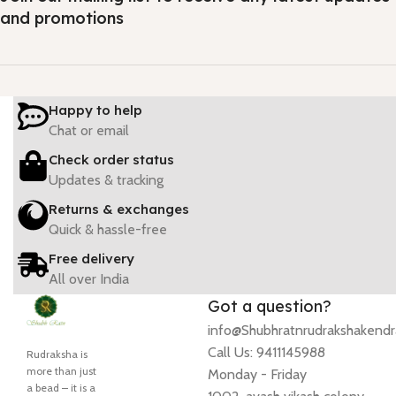
and promotions
Happy to help
Chat or email
Check order status
Updates & tracking
Returns & exchanges
Quick & hassle-free
Free delivery
All over India
Got a question?
info@Shubhratnrudrakshakend
Call Us: 9411145988
Rudraksha is
more than just
Monday - Friday
a bead – it is a