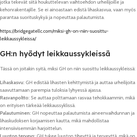
jotka tekevät siitä houkuttelevan vaihtoehdon urheilijoille ja
kehonrakentajille. Se ei ainoastaan edistä lihaskasvua, vaan myös
parantaa suorituskykyä ja nopeuttaa palautumista.
https://bridgegatellc.com/miksi-gh-on-niin-suosittu-
leikkaussykleissa/
GH:n hyödyt leikkaussykleissä
Tässä on joitakin syitä, miksi GH on niin suosittu leikkaussykleissä:
Lihaskasvu:
GH edistää lihasten kehittymistä ja auttaa urheilijoita
saavuttamaan parempia tuloksia lyhyessä ajassa.
Rasvanpoltto:
Se auttaa polttamaan rasvaa tehokkaammin, mikä
on erityisen tärkeää leikkaussyklissä.
Palautuminen:
GH nopeuttaa palautumista aineenvaihdunnan ja
lihaskudoksen korjaamisen kautta, mikä mahdollistaa
intensiivisemmän harjoittelun.
Luuston terveys:
GH tukee luuston tiheyttä ja terveyttä, mikä on