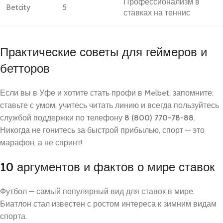
Профессионализм в
Betcity
5
ставках на теннис
Практические советы для геймеров и
бетторов
Если вы в Уфе и хотите стать профи в Melbet, запомните:
ставьте с умом, учитесь читать линию и всегда пользуйтесь
службой поддержки по телефону
8 (800) 770-78-88
.
Никогда не гонитесь за быстрой прибылью, спорт — это
марафон, а не спринт!
10 аргументов и фактов о мире ставок
Футбол — самый популярный вид для ставок в мире.
Биатлон стал известен с ростом интереса к зимним видам
спорта.