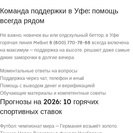
Команда поддержки в Уфе: помощь
всегда рядом
Не важно, новичок вы или олдскульный беттор, в Уфе
горячая линия Melbet
8 (800) 770-78-88
всегда включена
на максимум — поддержка на высоте, решают даже самые
дикие заморочки в долгие вечера.
Моментальные ответы на вопросы
Поддержка через чат, телефон и email
Помощь с выводом денег и верификацией
Обучающие материалы и компетентные советы
Прогнозы на 2026: 10 горячих
спортивных ставок
Футбол: чемпионат мира — Германия возьмёт золото.