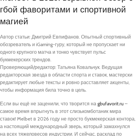
гбой фаворитами и спортивной
магией
Автор статьи:
Дмитрий Евпифанов
. Опытный спортивный
обозреватель и iGaming-гуру, который не пропускает ни
одного крупного матча и тонко чувствует пульс
букмекерских трендов.
Проверяющий/редактор:
Татьяна Ковальчук
. Ведущая
редакторская звезда в области спорта и ставок, мастерски
редактирует любые тексты и ровно расставляет акценты,
чтобы информация била точно в цель.
Если вы ещё не заценили, что творится на
gbufavorit.ru
–
самое время впрыгнуть в этот слизькомботаник мира
ставок! Melbet в 2026 году не просто букмекерская контора,
а настоящий международный зверь, который замахнулся
на всех тяжеловесов индустрии. И сейчас, расклад по