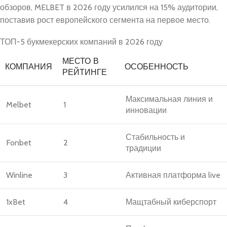
обзоров, MELBET в 2026 году усилился на 15% аудитории,
поставив рост европейского сегмента на первое место.
ТОП-5 букмекерских компаний в 2026 году
МЕСТО В
КОМПАНИЯ
ОСОБЕННОСТЬ
РЕЙТИНГЕ
Максимальная линия и
Melbet
1
инновации
Стабильность и
Fonbet
2
традиции
Winline
3
Активная платформа live
1xBet
4
Мащтабный киберспорт