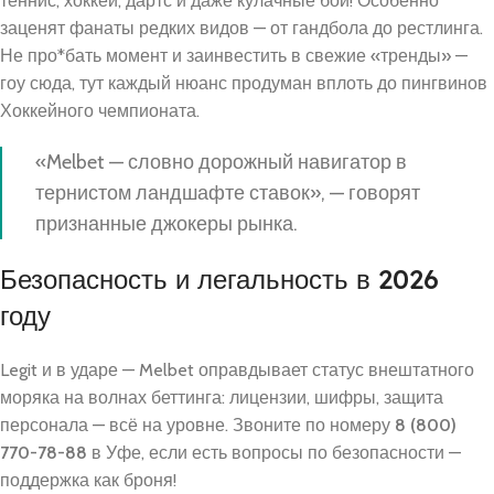
теннис, хоккей, дартс и даже кулачные бои! Особенно
заценят фанаты редких видов — от гандбола до рестлинга.
Не про*бать момент и заинвестить в свежие «тренды» —
гоу сюда, тут каждый нюанс продуман вплоть до пингвинов
Хоккейного чемпионата.
«Melbet — словно дорожный навигатор в
тернистом ландшафте ставок», — говорят
признанные джокеры рынка.
Безопасность и легальность в 2026
году
Legit и в ударе — Melbet оправдывает статус внештатного
моряка на волнах беттинга: лицензии, шифры, защита
персонала — всё на уровне. Звоните по номеру
8 (800)
770-78-88
в Уфе, если есть вопросы по безопасности —
поддержка как броня!