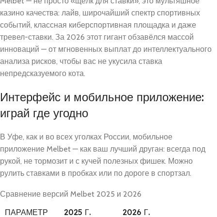
Melbet — не просто «щёлк для ставки», это мультяшное
казино качества: лайв, широчайший спектр спортивных
событий, классная киберспортивная площадка и даже
тревел-ставки. За 2026 этот гигант обзавёлся массой
инноваций — от мгновенных выплат до интеллектуального
анализа рисков, чтобы вас не укусила ставка
непредсказуемого кота.
Интерфейс и мобильное приложение:
играй где угодно
В Уфе, как и во всех уголках России, мобильное
приложение Melbet — как ваш лучший друган: всегда под
рукой, не тормозит и с кучей полезных фишек. Можно
рулить ставками в пробках или по дороге в спортзал.
Сравнение версий Melbet 2025 и 2026
ПАРАМЕТР
2025 Г.
2026 Г.