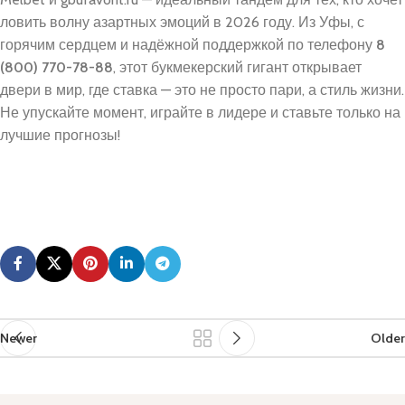
ловить волну азартных эмоций в 2026 году. Из Уфы, с
горячим сердцем и надёжной поддержкой по телефону
8
(800) 770-78-88
, этот букмекерский гигант открывает
двери в мир, где ставка — это не просто пари, а стиль жизни.
Не упускайте момент, играйте в лидере и ставьте только на
лучшие прогнозы!
Newer
Older