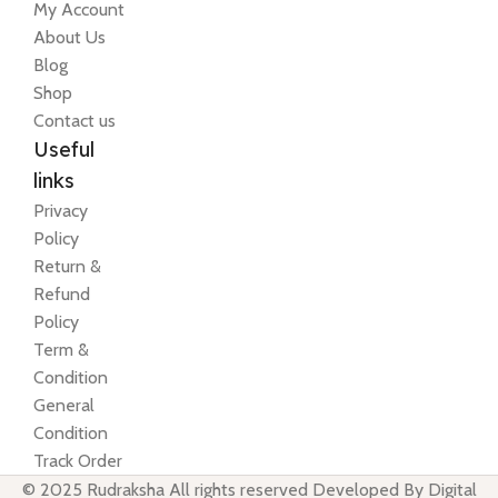
My Account
About Us
Blog
Shop
Contact us
Useful
links
Privacy
Policy
Return &
Refund
Policy
Term &
Condition
General
Condition
Track Order
© 2025 Rudraksha All rights reserved Developed By Digital