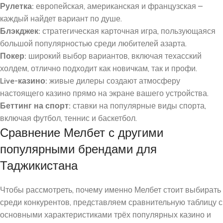
Рулетка:
европейская, американская и французская –
каждый найдет вариант по душе.
Блэкджек:
стратегическая карточная игра, пользующаяся
большой популярностью среди любителей азарта.
Покер:
широкий выбор вариантов, включая техасский
холдем, отлично подходит как новичкам, так и профи.
Live-казино:
живые дилеры создают атмосферу
настоящего казино прямо на экране вашего устройства.
Беттинг на спорт:
ставки на популярные виды спорта,
включая футбол, теннис и баскетбол.
Сравнение Мелбет с другими
популярными брендами для
Таджикистана
Чтобы рассмотреть, почему именно Мелбет стоит выбирать
среди конкурентов, представляем сравнительную таблицу с
основными характеристиками трёх популярных казино и