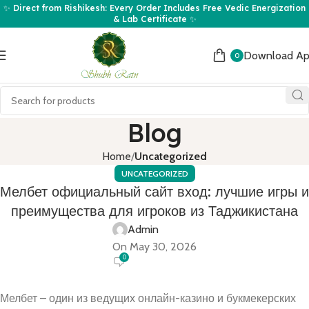
✨ Direct from Rishikesh: Every Order Includes Free Vedic Energization
& Lab Certificate ✨
Download A
0
Blog
Home
Uncategorized
UNCATEGORIZED
Мелбет официальный сайт вход: лучшие игры и
преимущества для игроков из Таджикистана
Admin
On May 30, 2026
0
Мелбет – один из ведущих онлайн-казино и букмекерских