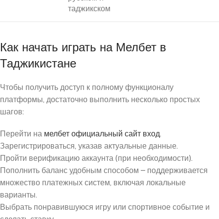
таджикском
Как начать играть на Мелбет в
Таджикистане
Чтобы получить доступ к полному функционалу
платформы, достаточно выполнить несколько простых
шагов:
Перейти на
мелбет официальный сайт вход
.
Зарегистрироваться, указав актуальные данные.
Пройти верификацию аккаунта (при необходимости).
Пополнить баланс удобным способом – поддерживается
множество платежных систем, включая локальные
варианты.
Выбрать понравившуюся игру или спортивное событие и