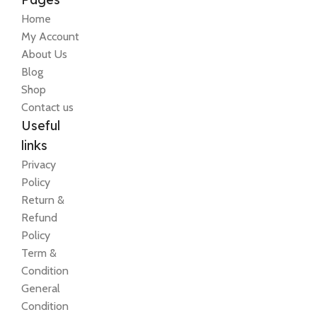
Home
My Account
About Us
Blog
Shop
Contact us
Useful
links
Privacy
Policy
Return &
Refund
Policy
Term &
Condition
General
Condition