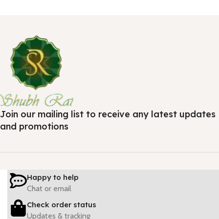
Join our mailing list to receive any latest updates
and promotions
Happy to help
Chat or email
Check order status
Updates & tracking