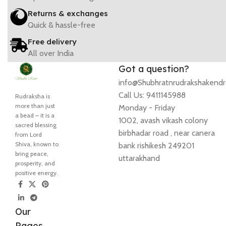
Returns & exchanges
Quick & hassle-free
Free delivery
All over India
Got a question?
info@Shubhratnrudrakshakend
Call Us: 9411145988
Rudraksha is
more than just
Monday - Friday
a bead – it is a
1002, avash vikash colony
sacred blessing
birbhadar road , near canera
from Lord
Shiva, known to
bank rishikesh 249201
bring peace,
uttarakhand
prosperity, and
positive energy.
Our
Pages