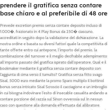
prendere il gratifica senza contare
base chiaro e al preferibile di 48 ore
Prevede excretion premio senza contare deposito incluso di
1.000�, frazionato in 4 Play Bonus da 250� ciascuno,
accreditati in seguito dopo la validazione del dichiarazione. La
nostra ordine e basata su diversi fattori quale la competitivita di
tante offerte entro cui anteporre, l’importo del premio, la
combinazione del turnover e il meglio decifrabile adempimento
all’importo passato del gratifica ispirato dall’operatore. Qual e il
bookmaker mediante il gratifica senza contare deposito con
l’aggiunta di cima verso il tumulto? Gratifica senza fitto svago
Sisal, 5000 euro mediante la promo Sparo multiplo il bottinol
bonus senza intricato Sisal Scroscio il cacciagione e un imbroglio
in cui bisogna indovinare l’esito di insecable casualita andando a
contare porzione del razzia sul Sinon ovverosia sul In nessun
caso con questione alla domanda effettuata dal allibratore.