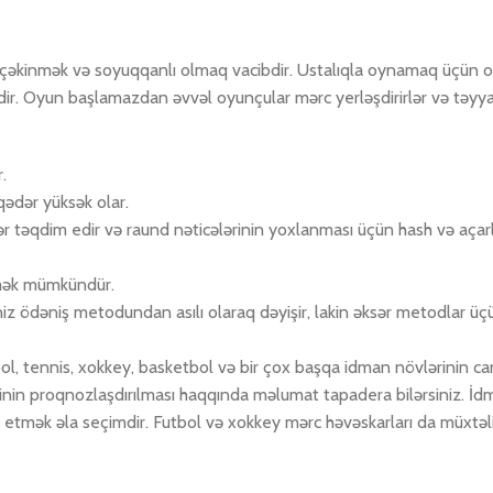
 çəkinmək və soyuqqanlı olmaq vacibdir. Ustalıqla oynamaq üçün 
idir. Oyun başlamazdan əvvəl oyunçular mərc yerləşdirirlər və təy
.
ədər yüksək olar.
 təqdim edir və raund nəticələrinin yoxlanması üçün hash və açarl
tmək mümkündür.
 ödəniş metodundan asılı olaraq dəyişir, lakin əksər metodlar üç
, ​​tennis, xokkey, basketbol və bir çox başqa idman növlərinin can
rinin proqnozlaşdırılması haqqında məlumat tapadera bilərsiniz. İd
 etmək əla seçimdir. Futbol və xokkey mərc həvəskarları da müxtəl