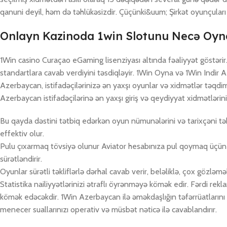
qanuni deyil, həm də təhlükəsizdir. Çüçünki&uum; Şirkət oyunçuları q
Onlayn Kazinoda 1win Slotunu Necə Oyna
1Win casino Curaçao eGaming lisenziyası altında fəaliyyət göstərir
standartlara cavab verdiyini təsdiqləyir. 1Win Oyna və 1Win Indir A
Azerbaycan, istifadəçilərinizə ən yaxşı oyunlar və xidmətlər təqdim
Azerbaycan istifadəçilərinə ən yaxşı giriş və qeydiyyat xidmətlərini
Bu qayda dəstini tətbiq edərkən oyun nümunələrini və tarixçəni təhl
effektiv olur.
Pulu çıxarmaq tövsiyə olunur Aviator hesabınıza pul qoymaq üçün i
sürətləndirir.
Oyunlar sürətli təkliflərlə dərhal cavab verir, beləliklə, çox gözləmə
Statistika nailiyyətlərinizi ətraflı öyrənməyə kömək edir. Fərdi rek
kömək edəcəkdir. 1Win Azerbaycan ilə əməkdaşlığın təfərrüatlarını
menecer suallarınızı operativ və müsbət nəticə ilə cavablandırır.