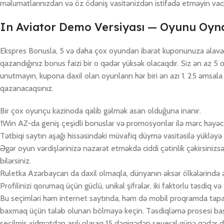
məlumatlarınızdan və öz ödəniş vasitənizdən istifadə etməyin vaci
In Aviator Demo Versiyası — Oyunu Oyn
Ekspres Bonusla, 5 və daha çox oyundan ibarət kuponunuza əlavə 
qazandığınız bonus faizi bir o qədər yüksək olacaqdır. Siz ən az
unutmayın, kupona daxil olan oyunların hər biri ən azı 1. 25 əmsal
qazanacaqsınız.
Bir çox oyunçu kazinoda qalib gəlmək asan olduğuna inanır.
1Win AZ-da geniş çeşidli bonuslar və promosyonlar ilə mərc həyəca
Tətbiqi saytın aşağı hissəsindəki müvafiq düymə vasitəsilə yükləyə b
Əgər oyun vərdişlərinizə nəzarət etməkdə ciddi çətinlik çəkirsiniz
bilərsiniz.
Ruletka Azərbaycan da daxil olmaqla, dünyanın əksər ölkələrində 
Profilinizi qorumaq üçün güclü, unikal şifrələr, iki faktorlu təsdiq 
Bu seçimləri həm internet saytında, həm də mobil proqramda tapa b
baxmaq üçün tələb olunan bölməyə keçin. Təsdiqləmə prosesi baş
seçilmiş xidmətdən asılı olaraq 15 dəqiqədən several günə qədər d