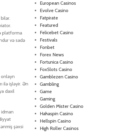
European Casinos
Evolve Casino
Fatpirate
bilər.
Featured
iator.
Felicebet Casino
və platforma
Festivals
undur və sadə
Fonbet
Forex News
Fortunica Casino
FoxSlots Casino
ı onlayn
Gamblezen Casino
lə işləyir. Ən
Gambling
ya daxil
Game
Gaming
Golden Mister Casino
r idman
Hahaspin Casino
diyyat
Hellspin Casino
lənmiş şəxsi
High Roller Casinos