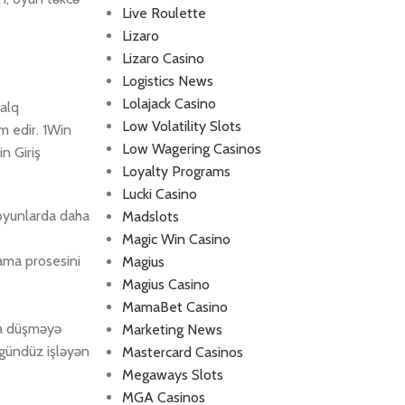
Live Roulette
Lizaro
Lizaro Casino
Logistics News
Lolajack Casino
xalq
Low Volatility Slots
m edir. 1Win
Low Wagering Casinos
n Giriş
Loyalty Programs
Lucki Casino
 oyunlarda daha
Madslots
Magic Win Casino
ama prosesini
Magius
Magius Casino
MamaBet Casino
aşa düşməyə
Marketing News
-gündüz işləyən
Mastercard Casinos
Megaways Slots
MGA Casinos