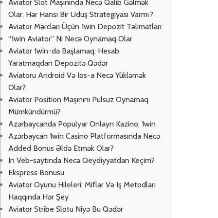
Aviator Slot Maşınında Necə Qalib Gəlmək
Olar, Hər Hansı Bir Uduş Strategiyası Varmı?
Aviator Mərcləri Üçün 1win Depozit Təlimatları
“1win Aviator” Nı Necə Oynamaq Olar
Aviator 1win-də Başlamaq: Hesab
Yaratmaqdan Depozitə Qədər
Aviatoru Android Və Ios-a Necə Yükləmək
Olar?
Aviator Position Maşınını Pulsuz Oynamaq
Mümkündürmü?
Azərbaycanda Populyar Onlayn Kazino: 1win
Azərbaycan 1win Casino Platformasında Necə
Added Bonus Əldə Etmək Olar?
In Veb-saytında Necə Qeydiyyatdan Keçim?
Ekspress Bonusu
Aviator Oyunu Hileleri: Miflər Və Iş Metodları
Haqqında Hər Şey
Aviator Stribe Slotu Niyə Bu Qədər