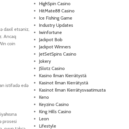
HighSpin Casino
HitMate88 Casino
Ice Fishing Game
Industry Updates
 daxil etsəniz,
Iwinfortune
iz. Ancaq
Jackpot Bob
Win coin
Jackpot Winners
JetSetSpins Casino
Jokery
JSlotz Casino
Kasino Ilman Kierrätystä
Kasinot Ilman Kierrätystä
an istifadə edə
Kasinot Ilman Kierrätysvaatimusta
Keno
Keyzino Casino
King Hills Casino
iyahısına
Leon
ə prosesi
Lifestyle
n, oyun təkcə