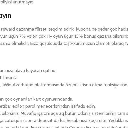
bliyini unutmayın.
ayın
reward qazanma fürsəti təqdim edirik. Kupona nə qədər çox hadisə
 5 oyun üçün 7% və ən çox 11+ oyun üçün 15% bonus qazana bilərsin
a sahib olmalıdır. Bizə qoşulduqda təşəkkürümüzün əlaməti olaraq 1
nınıza əlavə həyəcan qatırıq.
ilərsiniz.
sə, 1Win Azerbaijan platformasında özünü istisna etmə funksiyasınd
ən çox oynanılan kart oyunlarındandır.
və etibar edilən parol menecerlərindən istifadə edin.
ilərsiniz. Müvafiq işarəni açaraq bütün ödəniş sistemlərinin tam s
a çatdıqdan sonra depozit dərhal hesabınıza köçürülür. Yedəkləm
avam edə bilər. 1win rəsmi saytında Curacao lisenziyası olduğunda