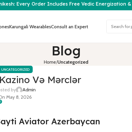
hikesh: Every Order Includes Free Vedic Energization &
ones
Karungali Wearables
Consult an Expert
Blog
Home
Uncategorized
UNCATEGORIZED
 Kazino Və Mərclər
sted by
Admin
On May 8, 2026
0
Sayti Aviator Azerbaycan