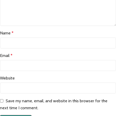
Name
*
Email
*
Website
Save my name, email, and website in this browser for the
next time I comment.