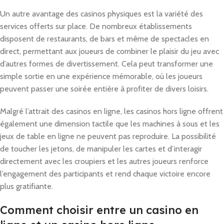
Un autre avantage des casinos physiques est la variété des
services offerts sur place. De nombreux établissements
disposent de restaurants, de bars et même de spectacles en
direct, permettant aux joueurs de combiner le plaisir du jeu avec
d’autres formes de divertissement. Cela peut transformer une
simple sortie en une expérience mémorable, où les joueurs
peuvent passer une soirée entière à profiter de divers loisirs.
Malgré l’attrait des casinos en ligne, les casinos hors ligne offrent
également une dimension tactile que les machines à sous et les
jeux de table en ligne ne peuvent pas reproduire. La possibilité
de toucher les jetons, de manipuler les cartes et d’interagir
directement avec les croupiers et les autres joueurs renforce
l’engagement des participants et rend chaque victoire encore
plus gratifiante.
Comment choisir entre un casino en