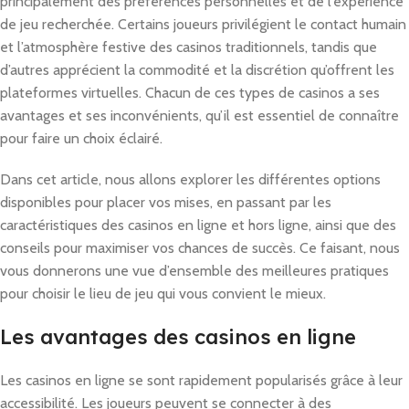
principalement des préférences personnelles et de l’expérience
de jeu recherchée. Certains joueurs privilégient le contact humain
et l’atmosphère festive des casinos traditionnels, tandis que
d’autres apprécient la commodité et la discrétion qu’offrent les
plateformes virtuelles. Chacun de ces types de casinos a ses
avantages et ses inconvénients, qu’il est essentiel de connaître
pour faire un choix éclairé.
Dans cet article, nous allons explorer les différentes options
disponibles pour placer vos mises, en passant par les
caractéristiques des casinos en ligne et hors ligne, ainsi que des
conseils pour maximiser vos chances de succès. Ce faisant, nous
vous donnerons une vue d’ensemble des meilleures pratiques
pour choisir le lieu de jeu qui vous convient le mieux.
Les avantages des casinos en ligne
Les casinos en ligne se sont rapidement popularisés grâce à leur
accessibilité. Les joueurs peuvent se connecter à des