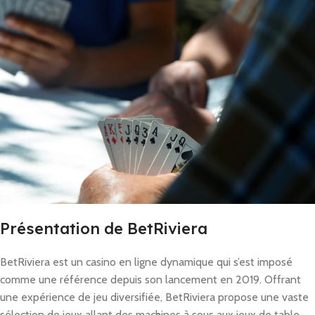
Présentation de BetRiviera
BetRiviera est un casino en ligne dynamique qui s’est imposé
comme une référence depuis son lancement en 2019. Offrant
une expérience de jeu diversifiée, BetRiviera propose une vaste
sélection de jeux allant des machines à sous aux jeux de table,