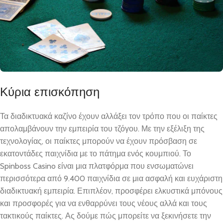
Κύρια επισκόπηση
Τα διαδικτυακά καζίνο έχουν αλλάξει τον τρόπο που οι παίκτες
απολαμβάνουν την εμπειρία του τζόγου. Με την εξέλιξη της
τεχνολογίας, οι παίκτες μπορούν να έχουν πρόσβαση σε
εκατοντάδες παιχνίδια με το πάτημα ενός κουμπιού. Το
Spinboss Casino είναι μια πλατφόρμα που ενσωματώνει
περισσότερα από 9.400 παιχνίδια σε μια ασφαλή και ευχάριστη
διαδικτυακή εμπειρία. Επιπλέον, προσφέρει ελκυστικά μπόνους
και προσφορές για να ενθαρρύνει τους νέους αλλά και τους
τακτικούς παίκτες. Ας δούμε πώς μπορείτε να ξεκινήσετε την