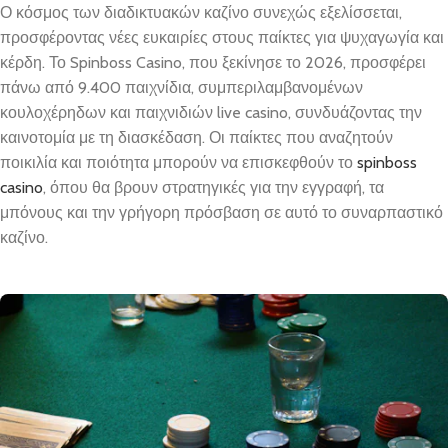
Ο κόσμος των διαδικτυακών καζίνο συνεχώς εξελίσσεται,
προσφέροντας νέες ευκαιρίες στους παίκτες για ψυχαγωγία και
κέρδη. Το Spinboss Casino, που ξεκίνησε το 2026, προσφέρει
πάνω από 9.400 παιχνίδια, συμπεριλαμβανομένων
κουλοχέρηδων και παιχνιδιών live casino, συνδυάζοντας την
καινοτομία με τη διασκέδαση. Οι παίκτες που αναζητούν
ποικιλία και ποιότητα μπορούν να επισκεφθούν το
spinboss
casino
, όπου θα βρουν στρατηγικές για την εγγραφή, τα
μπόνους και την γρήγορη πρόσβαση σε αυτό το συναρπαστικό
καζίνο.