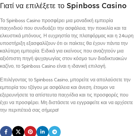
Γιατί να επιλέξετε το Spinboss Casino
Το Spinboss Casino προσφέρει μια μοναδική εμπειρία
παιχνιδιού που συνδυάζει την ασφάλεια, την ποικιλία και τα
ελκυστικά μπόνους. Η ευχρηστία της πλατφόρμας και η 24ωρη
υποστήριξη εξασφαλίζουν ότι οι παίκτες θα έχουν πάντα την
καλύτερη εμπειρία. Ειδικά για εκείνους που αναζητούν μια
αξιόπιστη πηγή ψυχαγωγίας στον κόσμο των διαδικτυακών
καζίνο, το Spinboss Casino είναι η ιδανική επιλογή.
Επιλέγοντας το Spinboss Casino, μπορείτε να απολαύσετε την
εμπειρία του τζόγου με ασφάλεια και άνεση, έτοιμοι να
εξερευνήσετε τα απίστευτα παιχνίδια και τις προσφορές που
έχει να προσφέρει. Μη διστάσετε να εγγραφείτε και να αρχίσετε
την περιπέτειά σας σήμερα!