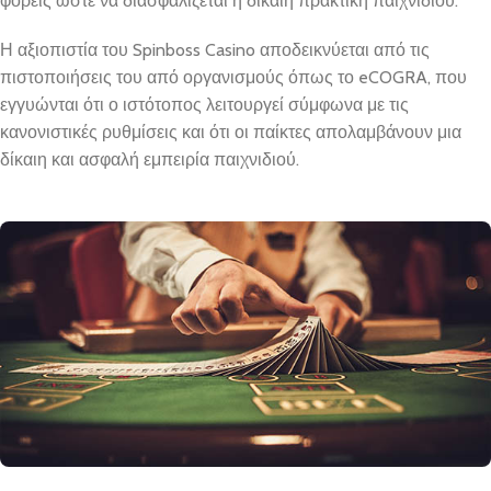
φορείς ώστε να διασφαλίζεται η δίκαιη πρακτική παιχνιδιού.
Η αξιοπιστία του Spinboss Casino αποδεικνύεται από τις
πιστοποιήσεις του από οργανισμούς όπως το eCOGRA, που
εγγυώνται ότι ο ιστότοπος λειτουργεί σύμφωνα με τις
κανονιστικές ρυθμίσεις και ότι οι παίκτες απολαμβάνουν μια
δίκαιη και ασφαλή εμπειρία παιχνιδιού.