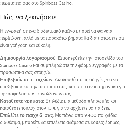
περιπέτειά σας στο Spinboss Casino.
Πώς να ξεκινήσετε
Η εγγραφή σε ένα διαδικτυακό καζίνο μπορεί να φαίνεται
περίπλοκη, αλλά με τα παρακάτω βήματα θα διαπιστώσετε ότι
είναι γρήγορη και εύκολη.
Δημιουργία λογαριασμού:
Επισκεφθείτε την ιστοσελίδα του
Spinboss Casino και συμπληρώστε την φόρμα εγγραφής με τα
προσωπικά σας στοιχεία.
Επιβεβαίωση στοιχείων:
Ακολουθήστε τις οδηγίες για να
επιβεβαιώσετε την ταυτότητά σας, κάτι που είναι σημαντικό για
την ασφάλεια των συναλλαγών σας.
Καταθέστε χρήματα:
Επιλέξτε μια μέθοδο πληρωμής και
καταθέστε τουλάχιστον 10 € για να αρχίσετε να παίζετε.
Επιλέξτε το παιχνίδι σας:
Με πάνω από 9.400 παιχνίδια
διαθέσιμα, μπορείτε να επιλέξετε ανάμεσα σε κουλοχέρηδες,