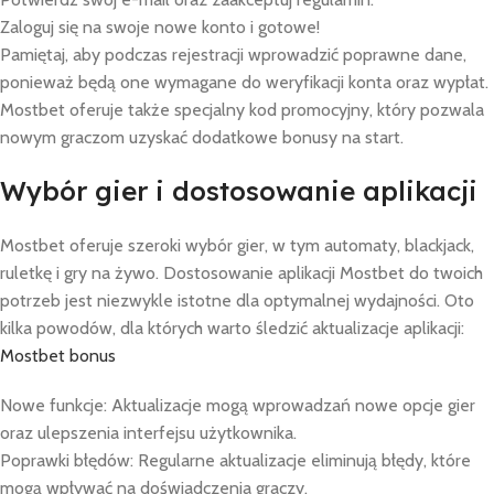
Zaloguj się na swoje nowe konto i gotowe!
Pamiętaj, aby podczas rejestracji wprowadzić poprawne dane,
ponieważ będą one wymagane do weryfikacji konta oraz wypłat.
Mostbet oferuje także specjalny kod promocyjny, który pozwala
nowym graczom uzyskać dodatkowe bonusy na start.
Wybór gier i dostosowanie aplikacji
Mostbet oferuje szeroki wybór gier, w tym automaty, blackjack,
ruletkę i gry na żywo. Dostosowanie aplikacji Mostbet do twoich
potrzeb jest niezwykle istotne dla optymalnej wydajności. Oto
kilka powodów, dla których warto śledzić aktualizacje aplikacji:
Mostbet bonus
Nowe funkcje: Aktualizacje mogą wprowadzań nowe opcje gier
oraz ulepszenia interfejsu użytkownika.
Poprawki błędów: Regularne aktualizacje eliminują błędy, które
mogą wpływać na doświadczenia graczy.