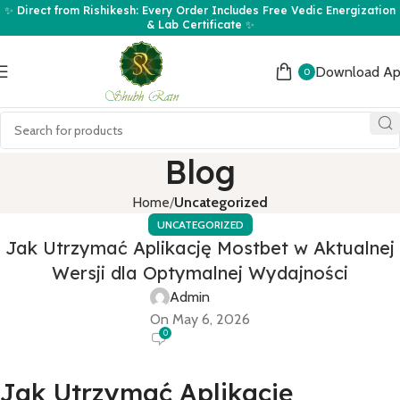
✨ Direct from Rishikesh: Every Order Includes Free Vedic Energization
& Lab Certificate ✨
Download A
0
Blog
Home
Uncategorized
UNCATEGORIZED
Jak Utrzymać Aplikację Mostbet w Aktualnej
Wersji dla Optymalnej Wydajności
Admin
On May 6, 2026
0
Jak Utrzymać Aplikację