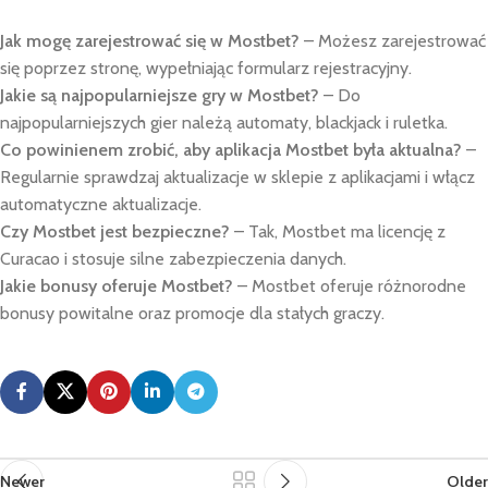
Jak mogę zarejestrować się w Mostbet?
– Możesz zarejestrować
się poprzez stronę, wypełniając formularz rejestracyjny.
Jakie są najpopularniejsze gry w Mostbet?
– Do
najpopularniejszych gier należą automaty, blackjack i ruletka.
Co powinienem zrobić, aby aplikacja Mostbet była aktualna?
–
Regularnie sprawdzaj aktualizacje w sklepie z aplikacjami i włącz
automatyczne aktualizacje.
Czy Mostbet jest bezpieczne?
– Tak, Mostbet ma licencję z
Curacao i stosuje silne zabezpieczenia danych.
Jakie bonusy oferuje Mostbet?
– Mostbet oferuje różnorodne
bonusy powitalne oraz promocje dla stałych graczy.
Newer
Older