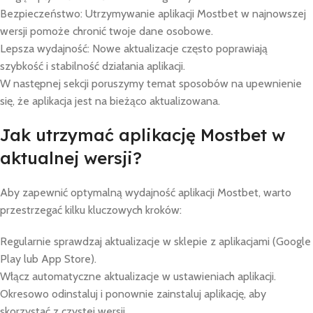
Bezpieczeństwo: Utrzymywanie aplikacji Mostbet w najnowszej
wersji pomoże chronić twoje dane osobowe.
Lepsza wydajność: Nowe aktualizacje często poprawiają
szybkość i stabilność działania aplikacji.
W następnej sekcji poruszymy temat sposobów na upewnienie
się, że aplikacja jest na bieżąco aktualizowana.
Jak utrzymać aplikację Mostbet w
aktualnej wersji?
Aby zapewnić optymalną wydajność aplikacji Mostbet, warto
przestrzegać kilku kluczowych kroków:
Regularnie sprawdzaj aktualizacje w sklepie z aplikacjami (Google
Play lub App Store).
Włącz automatyczne aktualizacje w ustawieniach aplikacji.
Okresowo odinstaluj i ponownie zainstaluj aplikację, aby
skorzystać z czystej wersji.