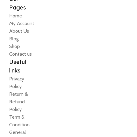
Pages
Home
My Account
About Us
Blog
Shop
Contact us
Useful
links
Privacy
Policy
Return &
Refund
Policy
Term &
Condition
General