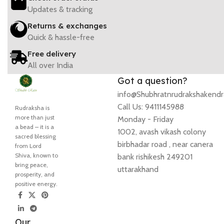
Updates & tracking
Returns & exchanges
Quick & hassle-free
Free delivery
All over India
Got a question?
info@Shubhratnrudrakshakend
Call Us: 9411145988
Rudraksha is
more than just
Monday - Friday
a bead – it is a
1002, avash vikash colony
sacred blessing
birbhadar road , near canera
from Lord
Shiva, known to
bank rishikesh 249201
bring peace,
uttarakhand
prosperity, and
positive energy.
Our