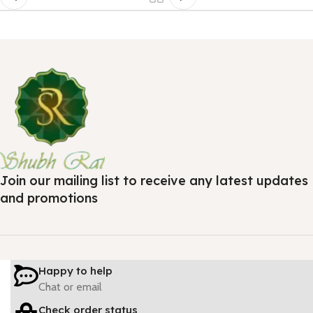
Join our mailing list to receive any latest updates
and promotions
Happy to help
Chat or email
Check order status