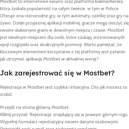
Mostbet to internetowe kasyno oraz platforma bukmacherska,
która zyskała popularność na całym świecie, w tym w Polsce.
Oferuje ona różnorodne gry, w tym automaty, ruletkę oraz gry na
żywo. Dzięki przyjaznej aplikacji mobilnej, gracze mogą cieszyć się
swoimi ulubionymi grami w dowolnym miejscu i czasie. Mostbet
jest idealnym miejscem dla osób, które szukają zróżnicowanych
opcji rozgrywki oraz atrakcyjnych promocji. Warto pamiętać, że
kluczowym elementem korzystania z tej platformy jest pytanie:
jak utrzymać aplikację Mostbet w aktualnej wersji?
Jak zarejestrować się w Mostbet?
Rejestracja w Mostbet jest szybka i intuicyjna. Oto jak możesz to
zrobić:
Przejdź na stronę główną Mostbet.
Kliknij przycisk ‘Rejestracja’ znajdujący się w prawym górnym rogu.
Wypełnij formularz rejestracyjny swoimi danymi osobowymi.
Potwierdź swój e-mail oraz zaakceptuj regulamin.