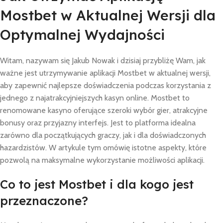
Mostbet w Aktualnej Wersji dla
Optymalnej Wydajności
Witam, nazywam się Jakub Nowak i dzisiaj przybliżę Wam, jak
ważne jest utrzymywanie aplikacji Mostbet w aktualnej wersji,
aby zapewnić najlepsze doświadczenia podczas korzystania z
jednego z najatrakcyjniejszych kasyn online. Mostbet to
renomowane kasyno oferujące szeroki wybór gier, atrakcyjne
bonusy oraz przyjazny interfejs. Jest to platforma idealna
zarówno dla początkujących graczy, jak i dla doświadczonych
hazardzistów. W artykule tym omówię istotne aspekty, które
pozwolą na maksymalne wykorzystanie możliwości aplikacji.
Co to jest Mostbet i dla kogo jest
przeznaczone?