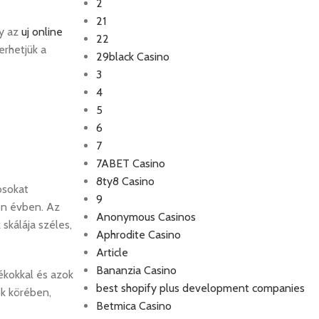
2
21
gy az
uj online
22
erhetjük a
29black Casino
3
4
5
6
7
7ABET Casino
8ty8 Casino
osokat
9
en évben. Az
Anonymous Casinos
skálája széles,
Aphrodite Casino
Article
Bananzia Casino
ékokkal és azok
best shopify plus development companies
ok körében,
Betmica Casino