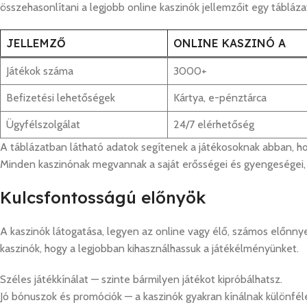
összehasonlítani a legjobb online kaszinók jellemzőit egy tábláza
JELLEMZŐ
ONLINE KASZINÓ A
Játékok száma
3000+
Befizetési lehetőségek
Kártya, e-pénztárca
Ügyfélszolgálat
24/7 elérhetőség
A táblázatban látható adatok segítenek a játékosoknak abban, ho
Minden kaszinónak megvannak a saját erősségei és gyengeségei, 
Kulcsfontosságú előnyök
A kaszinók látogatása, legyen az online vagy élő, számos előnny
kaszinók, hogy a legjobban kihasználhassuk a játékélményünket.
Széles játékkínálat — szinte bármilyen játékot kipróbálhatsz.
Jó bónuszok és promóciók — a kaszinók gyakran kínálnak különfél