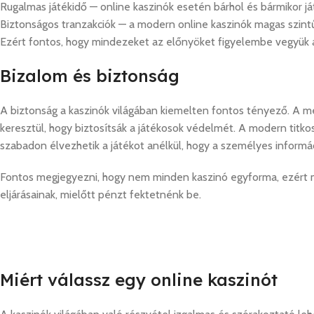
Rugalmas játékidő — online kaszinók esetén bárhol és bármikor já
Biztonságos tranzakciók — a modern online kaszinók magas szintű
Ezért fontos, hogy mindezeket az előnyöket figyelembe vegyük a 
Bizalom és biztonság
A biztonság a kaszinók világában kiemelten fontos tényező. A m
keresztül, hogy biztosítsák a játékosok védelmét. A modern titko
szabadon élvezhetik a játékot anélkül, hogy a személyes informá
Fontos megjegyezni, hogy nem minden kaszinó egyforma, ezért m
eljárásainak, mielőtt pénzt fektetnénk be.
Miért válassz egy online kaszinót