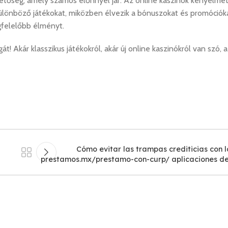
hetőség, amely számos előnnyel jár. Az online kaszinók kényelmét
különböző játékokat, miközben élvezik a bónuszokat és promóciók
gfelelőbb élményt.
gát! Akár klasszikus játékokról, akár új online kaszinókról van szó,
Cómo evitar las trampas crediticias con l
prestamos.mx/prestamo-con-curp/ aplicaciones d