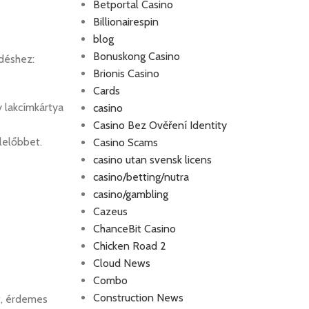
Betportal Casino
Billionairespin
blog
Bonuskong Casino
déshez:
Brionis Casino
Cards
 lakcímkártya
casino
Casino Bez Ověření Identity
lelőbbet.
Casino Scams
casino utan svensk licens
casino/betting/nutra
casino/gambling
Cazeus
ChanceBit Casino
Chicken Road 2
Cloud News
Combo
Construction News
t, érdemes