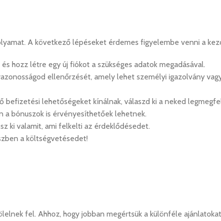
 folyamat. A következő lépéseket érdemes figyelembe venni a kez
 és hozz létre egy új fiókot a szükséges adatok megadásával.
yazonosságod ellenőrzését, amely lehet személyi igazolvány vagy
 befizetési lehetőségeket kínálnak, válaszd ki a neked legmegfe
án a bónuszok is érvényesíthetőek lehetnek.
sz ki valamit, ami felkelti az érdeklődésedet.
észben a költségvetésedet!
ölelnek fel. Ahhoz, hogy jobban megértsük a különféle ajánlatoka