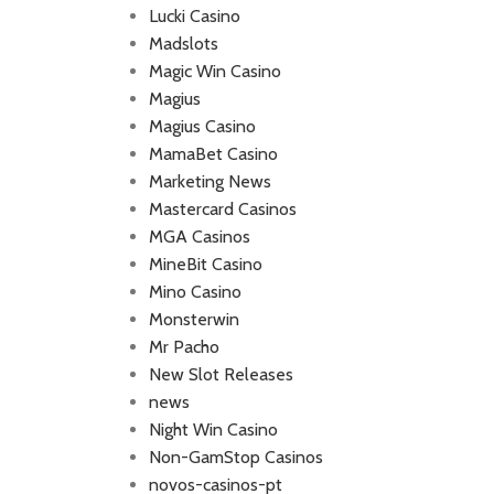
Lucki Casino
Madslots
Magic Win Casino
Magius
Magius Casino
MamaBet Casino
Marketing News
Mastercard Casinos
MGA Casinos
MineBit Casino
Mino Casino
Monsterwin
Mr Pacho
New Slot Releases
news
Night Win Casino
Non-GamStop Casinos
novos-casinos-pt