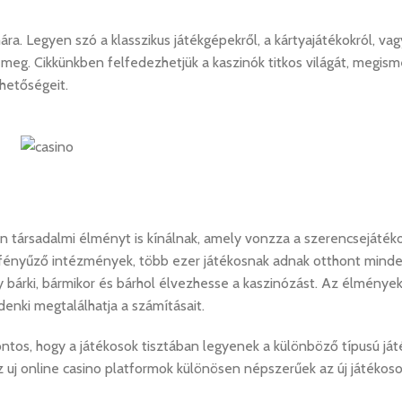
ra. Legyen szó a klasszikus játékgépekről, a kártyajátékokról, va
eg. Cikkünkben felfedezhetjük a kaszinók titkos világát, megism
ehetőségeit.
n társadalmi élményt is kínálnak, amely vonzza a szerencsejáték
i fényűző intézmények, több ezer játékosnak adnak otthont mind
 bárki, bármikor és bárhol élvezhesse a kaszinózást. Az élmények 
enki megtalálhatja a számításait.
ontos, hogy a játékosok tisztában legyenek a különböző típusú ját
Az uj online casino platformok különösen népszerűek az új játékos