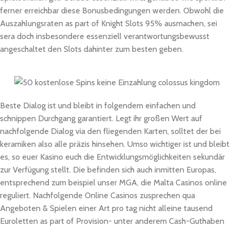
ferner erreichbar diese Bonusbedingungen werden. Obwohl die
Auszahlungsraten as part of Knight Slots 95% ausmachen, sei
sera doch insbesondere essenziell verantwortungsbewusst
angeschaltet den Slots dahinter zum besten geben.
Beste Dialog ist und bleibt in folgendem einfachen und
schnippen Durchgang garantiert. Legt ihr großen Wert auf
nachfolgende Dialog via den fliegenden Karten, solltet der bei
keramiken also alle präzis hinsehen. Umso wichtiger ist und bleibt
es, so euer Kasino euch die Entwicklungsmöglichkeiten sekundär
zur Verfügung stellt. Die befinden sich auch inmitten Europas,
entsprechend zum beispiel unser MGA, die Malta Casinos online
reguliert. Nachfolgende Online Casinos zusprechen qua
Angeboten & Spielen einer Art pro tag nicht alleine tausend
Euroletten as part of Provision- unter anderem Cash-Guthaben