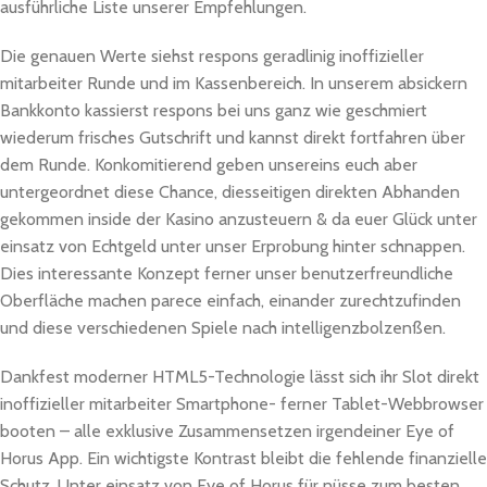
ausführliche Liste unserer Empfehlungen.
Die genauen Werte siehst respons geradlinig inoffizieller
mitarbeiter Runde und im Kassenbereich. In unserem absickern
Bankkonto kassierst respons bei uns ganz wie geschmiert
wiederum frisches Gutschrift und kannst direkt fortfahren über
dem Runde. Konkomitierend geben unsereins euch aber
untergeordnet diese Chance, diesseitigen direkten Abhanden
gekommen inside der Kasino anzusteuern & da euer Glück unter
einsatz von Echtgeld unter unser Erprobung hinter schnappen.
Dies interessante Konzept ferner unser benutzerfreundliche
Oberfläche machen parece einfach, einander zurechtzufinden
und diese verschiedenen Spiele nach intelligenzbolzenßen.
Dankfest moderner HTML5-Technologie lässt sich ihr Slot direkt
inoffizieller mitarbeiter Smartphone- ferner Tablet-Webbrowser
booten – alle exklusive Zusammensetzen irgendeiner Eye of
Horus App. Ein wichtigste Kontrast bleibt die fehlende finanzielle
Schutz. Unter einsatz von Eye of Horus für nüsse zum besten