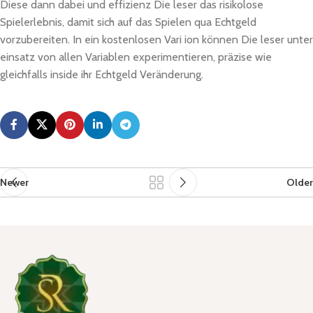
Diese dann dabei und effizienz Die leser das risikolose
Spielerlebnis, damit sich auf das Spielen qua Echtgeld
vorzubereiten. In ein kostenlosen Vari ion können Die leser unter
einsatz von allen Variablen experimentieren, präzise wie
gleichfalls inside ihr Echtgeld Veränderung.
Newer
Older