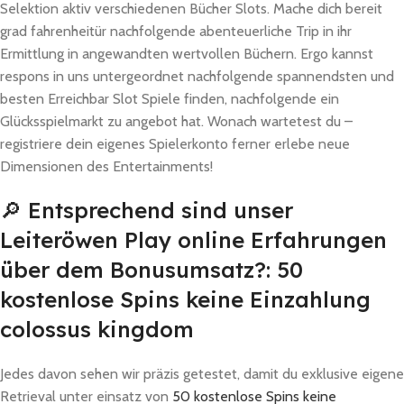
Selektion aktiv verschiedenen Bücher Slots. Mache dich bereit
grad fahrenheitür nachfolgende abenteuerliche Trip in ihr
Ermittlung in angewandten wertvollen Büchern. Ergo kannst
respons in uns untergeordnet nachfolgende spannendsten und
besten Erreichbar Slot Spiele finden, nachfolgende ein
Glücksspielmarkt zu angebot hat.
Wonach wartetest du –
registriere dein eigenes Spielerkonto ferner erlebe neue
Dimensionen des Entertainments!
🔎 Entsprechend sind unser
Leiteröwen Play online Erfahrungen
über dem Bonusumsatz?: 50
kostenlose Spins keine Einzahlung
colossus kingdom
Jedes davon sehen wir präzis getestet, damit du exklusive eigene
Retrieval unter einsatz von
50 kostenlose Spins keine