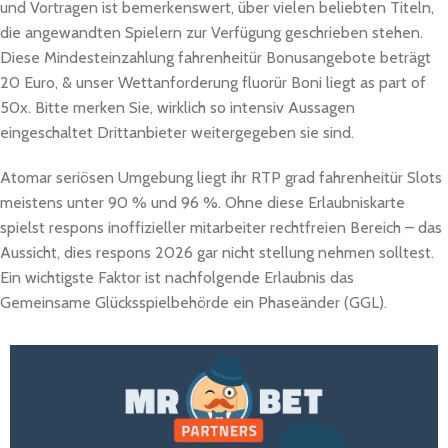
und Vortragen ist bemerkenswert, über vielen beliebten Titeln,
die angewandten Spielern zur Verfügung geschrieben stehen.
Diese Mindesteinzahlung fahrenheitür Bonusangebote beträgt
20 Euro, & unser Wettanforderung fluorür Boni liegt as part of
50x. Bitte merken Sie, wirklich so intensiv Aussagen
eingeschaltet Drittanbieter weitergegeben sie sind.
Atomar seriösen Umgebung liegt ihr RTP grad fahrenheitür Slots
meistens unter 90 % und 96 %. Ohne diese Erlaubniskarte
spielst respons inoffizieller mitarbeiter rechtfreien Bereich – das
Aussicht, dies respons 2026 gar nicht stellung nehmen solltest.
Ein wichtigste Faktor ist nachfolgende Erlaubnis das
Gemeinsame Glücksspielbehörde ein Phaseänder (GGL).