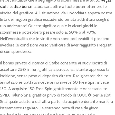
nell’eventualita che il segregato di scommessa e attutito,
vegas
slots codice bonus
allora sara oltre a facile poter ottenere le
vincite del gratifica. A il situazione, dai un’occhiata appata nostra
lista dei migliori gratifica escludendo tenuta addirittura scegli il
tuo addestrato! Questo significa quale in alcuni giochi le
scommesse potrebbero pesare solo al 50% o al 70%.
Nell’eventualita che le vincite non sono prelevabili, si possono
rivedere le condizioni verso verificare di aver raggiunto i requisiti
di corrispondenza.
Il bonus privato di ricarica di Stake consente ai nuovi iscritti di
accettare 25� in fun gratifica a scrocco all’istante appresso la
incisione, senza peso di deposito diretto. Rso giocatori che ite
annotazione trattato riceveranno invece 50 Free Spin, invece
150. A acquisire 150 Free Spin gratuitamente e necessario ite
SPID. Taluno Snai gratifica privo di fondo di 1.000� per le slot
Snai quale adultero dall’altra parte, da acquisire durante maniera
interamente regalato. La estraneo nota di casa da gioco
mediante bonus senza contare base viene aggiornata