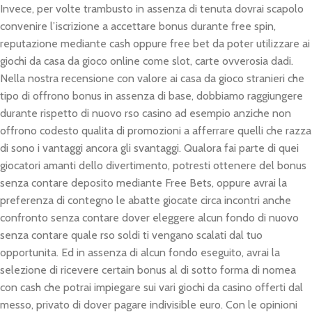
Invece, per volte trambusto in assenza di tenuta dovrai scapolo
convenire l’iscrizione a accettare bonus durante free spin,
reputazione mediante cash oppure free bet da poter utilizzare ai
giochi da casa da gioco online come slot, carte ovverosia dadi.
Nella nostra recensione con valore ai casa da gioco stranieri che
tipo di offrono bonus in assenza di base, dobbiamo raggiungere
durante rispetto di nuovo rso casino ad esempio anziche non
offrono codesto qualita di promozioni a afferrare quelli che razza
di sono i vantaggi ancora gli svantaggi. Qualora fai parte di quei
giocatori amanti dello divertimento, potresti ottenere del bonus
senza contare deposito mediante Free Bets, oppure avrai la
preferenza di contegno le abatte giocate circa incontri anche
confronto senza contare dover eleggere alcun fondo di nuovo
senza contare quale rso soldi ti vengano scalati dal tuo
opportunita. Ed in assenza di alcun fondo eseguito, avrai la
selezione di ricevere certain bonus al di sotto forma di nomea
con cash che potrai impiegare sui vari giochi da casino offerti dal
messo, privato di dover pagare indivisible euro. Con le opinioni