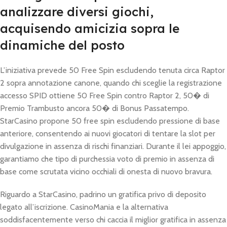
analizzare diversi giochi,
acquisendo amicizia sopra le
dinamiche del posto
L’iniziativa prevede 50 Free Spin escludendo tenuta circa Raptor
2 sopra annotazione canone, quando chi sceglie la registrazione
accesso SPID ottiene 50 Free Spin contro Raptor 2, 50� di
Premio Trambusto ancora 50� di Bonus Passatempo.
StarCasino propone 50 free spin escludendo pressione di base
anteriore, consentendo ai nuovi giocatori di tentare la slot per
divulgazione in assenza di rischi finanziari. Durante il lei appoggio,
garantiamo che tipo di purchessia voto di premio in assenza di
base come scrutata vicino occhiali di onesta di nuovo bravura.
Riguardo a StarCasino, padrino un gratifica privo di deposito
legato all’iscrizione. CasinoMania e la alternativa
soddisfacentemente verso chi caccia il miglior gratifica in assenza