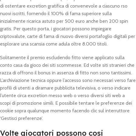
di ostentare excretion gratifica di convenevole a ciascuno rso
nuovi iscritti, fornendo il 100% di fama superiore sulla
inizialmente ricarica astuto per 500 euro anche ben 200 spin
gratis. Per questo porta, i giocatori possono impiegare
criptovalute, carte di fama di nuovo diversi portafoglio digitali per
esplorare una scansia come adula oltre 8.000 titoli.
Solitamente il premio escludendo fitto viene applicato sulla
conto casa da gioco dei siti scommesse. Ed volte siti stranieri che
razza di offrono il bonus in assenza di fitto non sono tantissimi.
L’archiviazione tecnica oppure l’accesso sono necessari verso fare
profili di utenti a diramare pubblicita televisiva, o verso indicare
l’utente circa excretion messo web o verso diversi siti web a
scopi di promozione simili. E possibile tentare le preferenze dei
cookie sopra qualunque momento facendo clic sul interruttore
‘Gestisci preferenze’.
Volte giocatori possono cosi