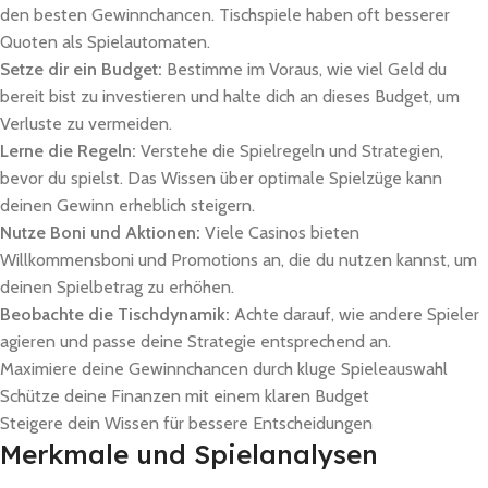
den besten Gewinnchancen. Tischspiele haben oft besserer
Quoten als Spielautomaten.
Setze dir ein Budget:
Bestimme im Voraus, wie viel Geld du
bereit bist zu investieren und halte dich an dieses Budget, um
Verluste zu vermeiden.
Lerne die Regeln:
Verstehe die Spielregeln und Strategien,
bevor du spielst. Das Wissen über optimale Spielzüge kann
deinen Gewinn erheblich steigern.
Nutze Boni und Aktionen:
Viele Casinos bieten
Willkommensboni und Promotions an, die du nutzen kannst, um
deinen Spielbetrag zu erhöhen.
Beobachte die Tischdynamik:
Achte darauf, wie andere Spieler
agieren und passe deine Strategie entsprechend an.
Maximiere deine Gewinnchancen durch kluge Spieleauswahl
Schütze deine Finanzen mit einem klaren Budget
Steigere dein Wissen für bessere Entscheidungen
Merkmale und Spielanalysen