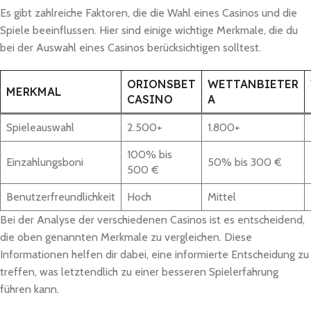
Es gibt zahlreiche Faktoren, die die Wahl eines Casinos und die
Spiele beeinflussen. Hier sind einige wichtige Merkmale, die du
bei der Auswahl eines Casinos berücksichtigen solltest.
ORIONSBET
WETTANBIETER
MERKMAL
CASINO
A
Spieleauswahl
2.500+
1.800+
100% bis
Einzahlungsboni
50% bis 300 €
500 €
Benutzerfreundlichkeit
Hoch
Mittel
Bei der Analyse der verschiedenen Casinos ist es entscheidend,
die oben genannten Merkmale zu vergleichen. Diese
Informationen helfen dir dabei, eine informierte Entscheidung zu
treffen, was letztendlich zu einer besseren Spielerfahrung
führen kann.