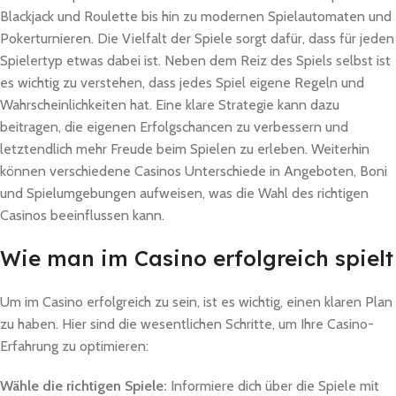
Blackjack und Roulette bis hin zu modernen Spielautomaten und
Pokerturnieren. Die Vielfalt der Spiele sorgt dafür, dass für jeden
Spielertyp etwas dabei ist. Neben dem Reiz des Spiels selbst ist
es wichtig zu verstehen, dass jedes Spiel eigene Regeln und
Wahrscheinlichkeiten hat. Eine klare Strategie kann dazu
beitragen, die eigenen Erfolgschancen zu verbessern und
letztendlich mehr Freude beim Spielen zu erleben. Weiterhin
können verschiedene Casinos Unterschiede in Angeboten, Boni
und Spielumgebungen aufweisen, was die Wahl des richtigen
Casinos beeinflussen kann.
Wie man im Casino erfolgreich spielt
Um im Casino erfolgreich zu sein, ist es wichtig, einen klaren Plan
zu haben. Hier sind die wesentlichen Schritte, um Ihre Casino-
Erfahrung zu optimieren:
Wähle die richtigen Spiele:
Informiere dich über die Spiele mit