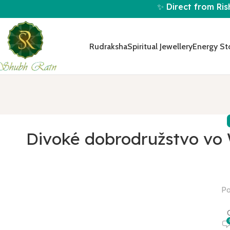
✨ Direct from Ris
Rudraksha
Spiritual Jewellery
Energy St
Divoké dobrodružstvo vo 
Po