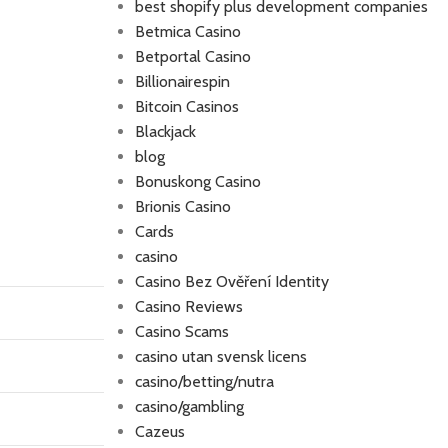
best shopify plus development companies
Betmica Casino
Betportal Casino
Billionairespin
Bitcoin Casinos
Blackjack
blog
Bonuskong Casino
Brionis Casino
Cards
casino
Casino Bez Ověření Identity
Casino Reviews
Casino Scams
casino utan svensk licens
casino/betting/nutra
casino/gambling
Cazeus