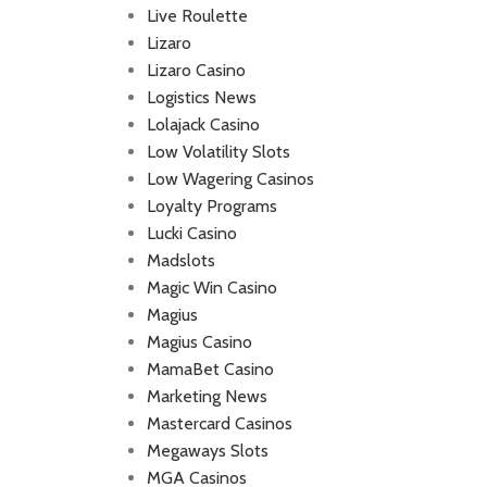
Live Roulette
Lizaro
Lizaro Casino
Logistics News
Lolajack Casino
Low Volatility Slots
Low Wagering Casinos
Loyalty Programs
Lucki Casino
Madslots
Magic Win Casino
Magius
Magius Casino
MamaBet Casino
Marketing News
Mastercard Casinos
Megaways Slots
MGA Casinos