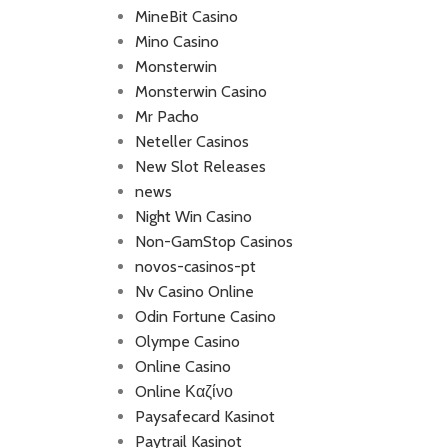
MineBit Casino
Mino Casino
Monsterwin
Monsterwin Casino
Mr Pacho
Neteller Casinos
New Slot Releases
news
Night Win Casino
Non-GamStop Casinos
novos-casinos-pt
Nv Casino Online
Odin Fortune Casino
Olympe Casino
Online Casino
Online Καζίνο
Paysafecard Kasinot
Paytrail Kasinot