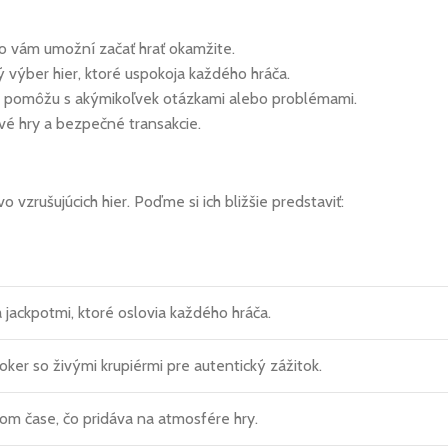
 čo vám umožní začať hrať okamžite.
 výber hier, ktoré uspokoja každého hráča.
adi pomôžu s akýmikoľvek otázkami alebo problémami.
vé hry a bezpečné transakcie.
o vzrušujúcich hier. Poďme si ich bližšie predstaviť:
jackpotmi, ktoré oslovia každého hráča.
poker so živými krupiérmi pre autentický zážitok.
nom čase, čo pridáva na atmosfére hry.