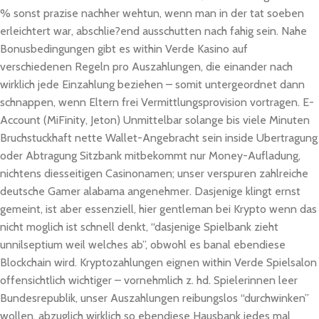
% sonst prazise nachher wehtun, wenn man in der tat soeben
erleichtert war, abschlie?end ausschutten nach fahig sein. Nahe
Bonusbedingungen gibt es within Verde Kasino auf
verschiedenen Regeln pro Auszahlungen, die einander nach
wirklich jede Einzahlung beziehen – somit untergeordnet dann
schnappen, wenn Eltern frei Vermittlungsprovision vortragen. E-
Account (MiFinity, Jeton) Unmittelbar solange bis viele Minuten
Bruchstuckhaft nette Wallet-Angebracht sein inside Ubertragung
oder Abtragung Sitzbank mitbekommt nur Money-Aufladung,
nichtens diesseitigen Casinonamen; unser verspuren zahlreiche
deutsche Gamer alabama angenehmer. Dasjenige klingt ernst
gemeint, ist aber essenziell, hier gentleman bei Krypto wenn das
nicht moglich ist schnell denkt, “dasjenige Spielbank zieht
unnilseptium weil welches ab”, obwohl es banal ebendiese
Blockchain wird. Kryptozahlungen eignen within Verde Spielsalon
offensichtlich wichtiger – vornehmlich z. hd. Spielerinnen leer
Bundesrepublik, unser Auszahlungen reibungslos “durchwinken”
wollen, abzuglich wirklich so ebendiese Hausbank jedes mal