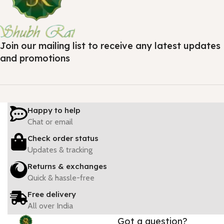
Join our mailing list to receive any latest updates
and promotions
Happy to help
Chat or email
Check order status
Updates & tracking
Returns & exchanges
Quick & hassle-free
Free delivery
All over India
Got a question?