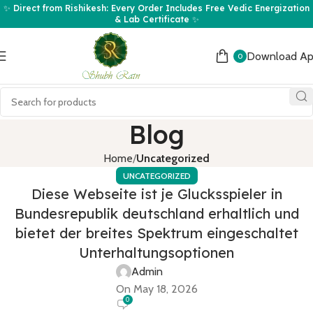
✨ Direct from Rishikesh: Every Order Includes Free Vedic Energization
& Lab Certificate ✨
Download A
0
Blog
Home
Uncategorized
UNCATEGORIZED
Diese Webseite ist je Glucksspieler in
Bundesrepublik deutschland erhaltlich und
bietet der breites Spektrum eingeschaltet
Unterhaltungsoptionen
Admin
On May 18, 2026
0