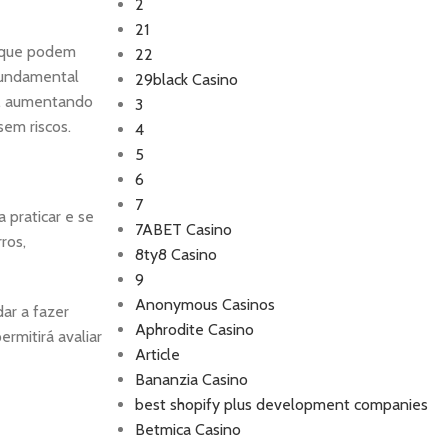
2
21
, que podem
22
 fundamental
29black Casino
o, aumentando
3
sem riscos.
4
5
6
7
 praticar e se
7ABET Casino
ros,
8ty8 Casino
9
Anonymous Casinos
ar a fazer
Aphrodite Casino
rmitirá avaliar
Article
Bananzia Casino
best shopify plus development companies
Betmica Casino