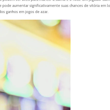
ue pode aumentar significativamente suas chances de vitória em l
os ganhos em jogos de azar.