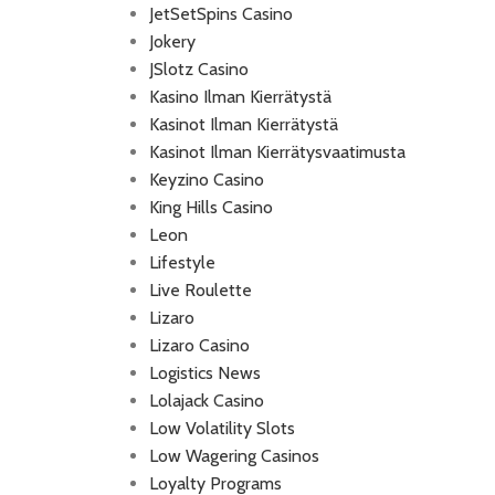
JetSetSpins Casino
Jokery
JSlotz Casino
Kasino Ilman Kierrätystä
Kasinot Ilman Kierrätystä
Kasinot Ilman Kierrätysvaatimusta
Keyzino Casino
King Hills Casino
Leon
Lifestyle
Live Roulette
Lizaro
Lizaro Casino
Logistics News
Lolajack Casino
Low Volatility Slots
Low Wagering Casinos
Loyalty Programs