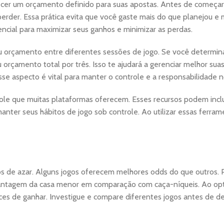
er um orçamento definido para suas apostas. Antes de começar a
 perder. Essa prática evita que você gaste mais do que planejou 
encial para maximizar seus ganhos e minimizar as perdas.
seu orçamento entre diferentes sessões de jogo. Se você determi
orçamento total por três. Isso te ajudará a gerenciar melhor suas
sse aspecto é vital para manter o controle e a responsabilidade n
le que muitas plataformas oferecem. Esses recursos podem inclui
ter seus hábitos de jogo sob controle. Ao utilizar essas ferram
s de azar. Alguns jogos oferecem melhores odds do que outros. 
antagem da casa menor em comparação com caça-níqueis. Ao opt
s de ganhar. Investigue e compare diferentes jogos antes de de