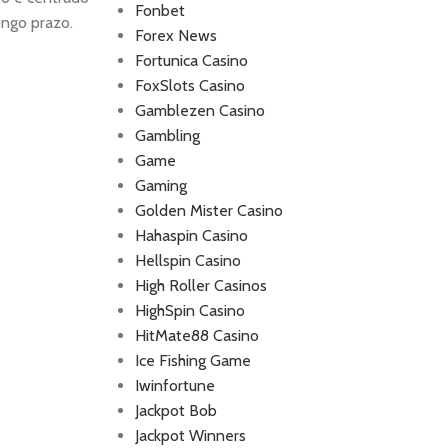
Fonbet
ongo prazo.
Forex News
Fortunica Casino
FoxSlots Casino
Gamblezen Casino
Gambling
Game
Gaming
Golden Mister Casino
Hahaspin Casino
Hellspin Casino
High Roller Casinos
HighSpin Casino
HitMate88 Casino
Ice Fishing Game
Iwinfortune
Jackpot Bob
Jackpot Winners