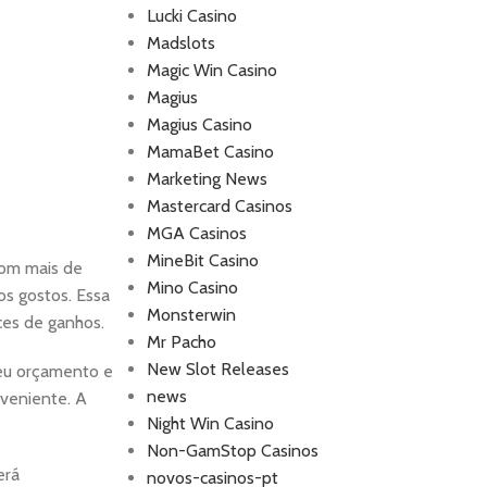
Lucki Casino
Madslots
Magic Win Casino
Magius
Magius Casino
MamaBet Casino
Marketing News
Mastercard Casinos
MGA Casinos
MineBit Casino
Com mais de
Mino Casino
os gostos. Essa
Monsterwin
ces de ganhos.
Mr Pacho
New Slot Releases
seu orçamento e
news
nveniente. A
Night Win Casino
Non-GamStop Casinos
erá
novos-casinos-pt