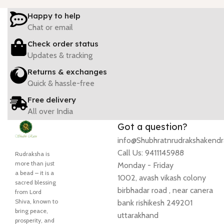
Happy to help
Chat or email
Check order status
Updates & tracking
Returns & exchanges
Quick & hassle-free
Free delivery
All over India
Got a question?
info@Shubhratnrudrakshakend
Call Us: 9411145988
Rudraksha is
more than just
Monday - Friday
a bead – it is a
1002, avash vikash colony
sacred blessing
birbhadar road , near canera
from Lord
Shiva, known to
bank rishikesh 249201
bring peace,
uttarakhand
prosperity, and