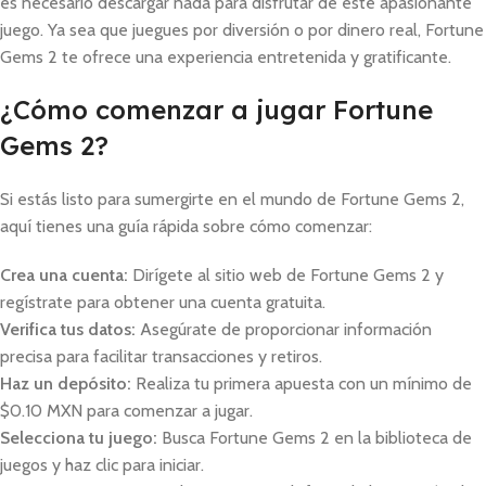
es necesario descargar nada para disfrutar de este apasionante
juego. Ya sea que juegues por diversión o por dinero real, Fortune
Gems 2 te ofrece una experiencia entretenida y gratificante.
¿Cómo comenzar a jugar Fortune
Gems 2?
Si estás listo para sumergirte en el mundo de Fortune Gems 2,
aquí tienes una guía rápida sobre cómo comenzar:
Crea una cuenta:
Dirígete al sitio web de Fortune Gems 2 y
regístrate para obtener una cuenta gratuita.
Verifica tus datos:
Asegúrate de proporcionar información
precisa para facilitar transacciones y retiros.
Haz un depósito:
Realiza tu primera apuesta con un mínimo de
$0.10 MXN para comenzar a jugar.
Selecciona tu juego:
Busca Fortune Gems 2 en la biblioteca de
juegos y haz clic para iniciar.