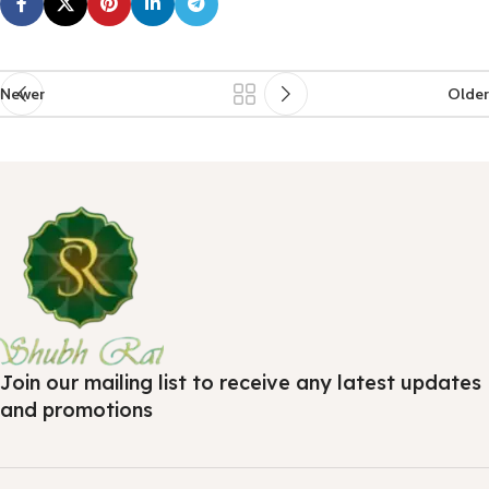
Newer
Older
Join our mailing list to receive any latest updates
and promotions