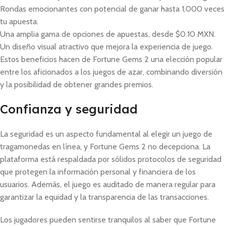
Rondas emocionantes con potencial de ganar hasta 1,000 veces
tu apuesta.
Una amplia gama de opciones de apuestas, desde $0.10 MXN.
Un diseño visual atractivo que mejora la experiencia de juego.
Estos beneficios hacen de Fortune Gems 2 una elección popular
entre los aficionados a los juegos de azar, combinando diversión
y la posibilidad de obtener grandes premios.
Confianza y seguridad
La seguridad es un aspecto fundamental al elegir un juego de
tragamonedas en línea, y Fortune Gems 2 no decepciona. La
plataforma está respaldada por sólidos protocolos de seguridad
que protegen la información personal y financiera de los
usuarios. Además, el juego es auditado de manera regular para
garantizar la equidad y la transparencia de las transacciones.
Los jugadores pueden sentirse tranquilos al saber que Fortune