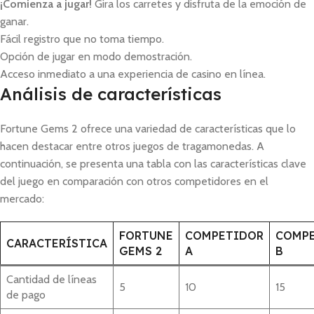
¡Comienza a jugar!
Gira los carretes y disfruta de la emoción de
ganar.
Fácil registro que no toma tiempo.
Opción de jugar en modo demostración.
Acceso inmediato a una experiencia de casino en línea.
Análisis de características
Fortune Gems 2 ofrece una variedad de características que lo
hacen destacar entre otros juegos de tragamonedas. A
continuación, se presenta una tabla con las características clave
del juego en comparación con otros competidores en el
mercado:
FORTUNE
COMPETIDOR
COMP
CARACTERÍSTICA
GEMS 2
A
B
Cantidad de líneas
5
10
15
de pago