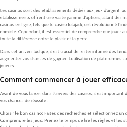
Les casinos sont des établissements dédiés aux jeux d’argent, où 
établissements offrent une vaste gamme d’options, allant des mac
casinos en ligne, tels que le casino lolajack, ont révolutionné l’i
domicile. Cependant, il est essentiel de comprendre que jouer au c
toute la différence entre le plaisir et la perte.
Dans cet univers ludique, il est crucial de rester informé des te
augmenter vos chances de gagner. L’utilisation de plateformes c
joueurs.
Comment commencer à jouer effica
Avant de vous lancer dans l’univers des casinos, il est importan
vos chances de réussite :
Choisir le bon casino:
Faites des recherches et sélectionnez un ca
Comprendre les jeux:
Prenez le temps de lire les règles et les 