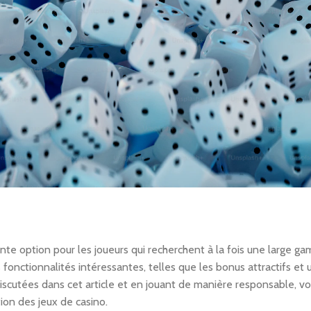
te option pour les joueurs qui recherchent à la fois une large g
fonctionnalités intéressantes, telles que les bonus attractifs et 
 discutées dans cet article et en jouant de manière responsable, v
ion des jeux de casino.