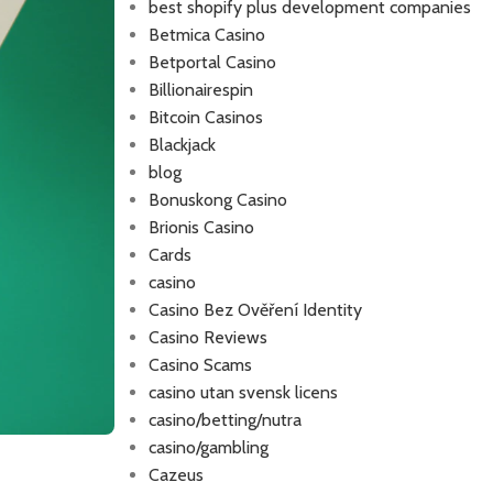
best shopify plus development companies
Betmica Casino
Betportal Casino
Billionairespin
Bitcoin Casinos
Blackjack
blog
Bonuskong Casino
Brionis Casino
Cards
casino
Casino Bez Ověření Identity
Casino Reviews
Casino Scams
casino utan svensk licens
casino/betting/nutra
casino/gambling
Cazeus