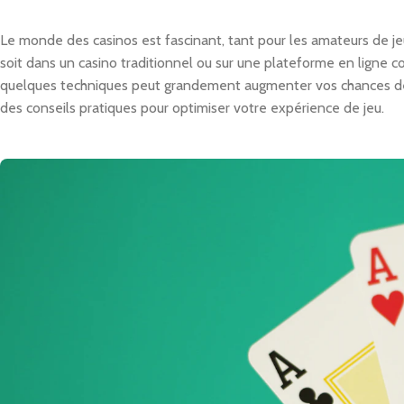
Le monde des casinos est fascinant, tant pour les amateurs de je
soit dans un casino traditionnel ou sur une plateforme en ligne
quelques techniques peut grandement augmenter vos chances de su
des conseils pratiques pour optimiser votre expérience de jeu.